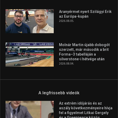
A rendszeres mozgás és a sport jobbá teheti az életed! Mindehhez
minden infót megtalálsz nálunk.
A legfrissebb hírek
Huszty Dániel irányítja a
magyar válogatottat a socca-
világbajnokságon
2026.08.07.
Aranyérmet nyert Szilágyi Erik
az Európa-kupán
2026.08.05.
Molnár Martin újabb dobogót