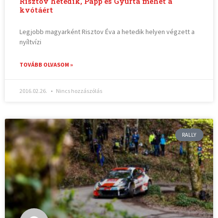
Risztov hetedik, Papp és Gyurta mehet a
kvótáért
Legjobb magyarként Risztov Éva a hetedik helyen végzett a
nyíltvízi
TOVÁBB OLVASOM »
2016.02.26.
Nincs hozzászólás
RALLY