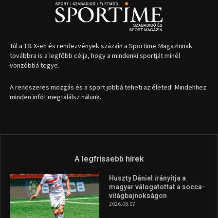
1035 Budapest, Miklós u. 7.
+36 30 471 1373
info (kukac) sportime.hu
Túl a 18. X-en és rendezvények százain a Sportime Magazinnak
továbbra is a legfőbb célja, hogy a mindenki sportját minél
vonzóbbá tegye.