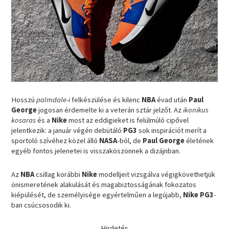
Hosszú
palmdale-i
felkészülése és kilenc
NBA
évad után
Paul
George
jogosan érdemelte ki a veterán sztár jelzőt. Az
ikonikus
kosaras
és a
Nike
most az eddigieket is felülmúló cipővel
jelentkezik: a január végén debütáló
PG3
sok inspirációt merít a
sportoló szívéhez közel álló
NASA
-ból, de
Paul George
életének
egyéb fontos jelenetei is visszaköszönnek a dizájnban.
Az
NBA
csillag korábbi
Nike
modelljeit vizsgálva végigkövethetjük
önismeretének alakulását és magabiztosságának fokozatos
kiépülését, de személyisége egyértelműen a legújabb,
Nike PG3
-
ban csúcsosodik ki.
Hirdetés