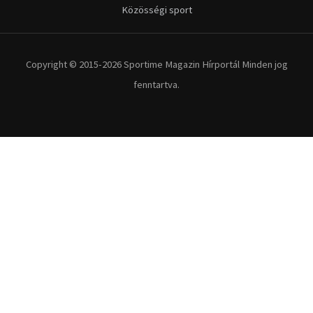
Kerékpár
Extrém Sportok
Fitnesz
Egyéb szabadidősport
Túra-Utazás
Lovassport
Közösségi sport
Copyright © 2015-2026 Sportime Magazin Hírportál Minden jog
fenntartva.