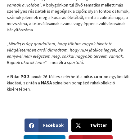
vannak a Holdon”
. A bolygónkon túl lövő tematika mellett más
személyes részletek is megbújnak a cipőn: olyan fontos dátumok,
számok jelennek meg a kosaras életéből, mint a születésnapja, a
mezszáma, a tetoválásainak száma vagy éppen szülővárosának
irányítószáma.
„Mindig is úgy gondoltam, hogy többre vagyok hivatott.
Világéletemben arról álmodtam, hogy NBA játékos legyek, de
ennyivel nem elégszem meg, sokkal nagyobb terveim vannak.
Bajnok akarok lenni”
– meséli a
sportoló
.
A
Nike PG 3
január 26-tól lesz elérhető a
nike.com
-on egy limitált
kiadású, szintén a
NASA
színeiben pompázó ruhakollekció
kíséretében.
S
S
Facebook
Twitter
h
h
a
a
S
S