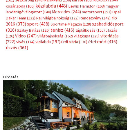
Címkék
Babos Tímea
asztalitenisz
(130)
atlétika
(144)
autosport
(123)
egészség
(240)
Bécs
(214)
Bajnokok Ligája
(168)
Birkózás
(143)
forma 1
(1165)
(530)
Európabajnokság
(173)
ferrari
(139)
Futball
(760)
futás
(305)
Hosszú Katinka
(186)
hungaroring
(181)
kickbox
(204)
Jégkorong
(148)
kajakkenu
(138)
karate
(168)
kézilabda
(448)
kosárlabda
(166)
Lewis Hamilton
(168)
magyar
Mercedes
(244)
labdarúgóválogatott
(148)
motorsport
(153)
Opel
rio
Dakar Team
(132)
Rali Világbajnokság
(122)
Rendezvény
(142)
sport
(438)
2016
(373)
szabadidősport
Sportime Magazin
(128)
(316)
tenisz
(416)
Szalay Balázs
(126)
táplálkozás
(155)
utazás
Video
(247)
vitorlázás
(126)
világbajnokság
(162)
Világkupa
(129)
életmód
(416)
(222)
vívás
(174)
vízilabda
(197)
Érdi Mária
(130)
úszás
(361)