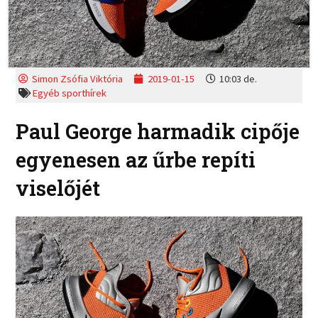
Simon Zsófia Viktória
2019-01-15
10:03 de.
Egyéb sporthírek
Paul George harmadik cipője
egyenesen az űrbe repíti
viselőjét