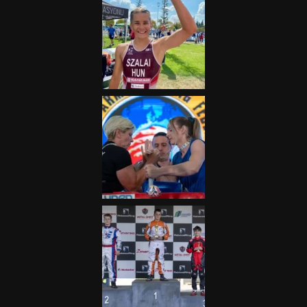
„A Forma-1-es Magyar
Nagydíj az egész nemzetnek
fontos”
2025.06.19.
Galéria