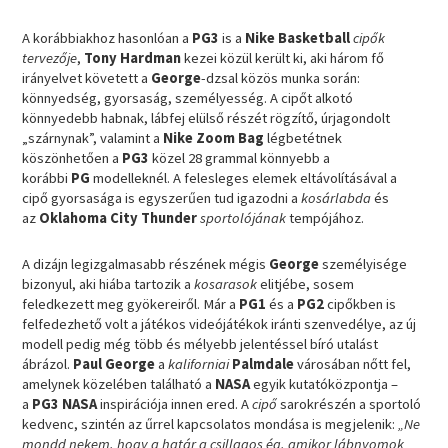
A korábbiakhoz hasonlóan a
PG3
is a
Nike Basketball
cipők
tervezője
,
Tony Hardman
kezei közül került ki, aki három fő
irányelvet követett a
George
-dzsal közös munka során:
könnyedség, gyorsaság, személyesség. A cipőt alkotó
könnyedebb habnak, lábfej elülső részét rögzítő, úrjagondolt
„szárnynak”, valamint a
Nike Zoom Bag
légbetétnek
köszönhetően a
PG3
közel 28 grammal könnyebb a
korábbi
PG
modelleknél. A felesleges elemek eltávolításával a
cipő gyorsasága is egyszerűen tud igazodni a
kosárlabda
és
az
Oklahoma City Thunder
sportolójának
tempójához.
A dizájn legizgalmasabb részének mégis
George
személyisége
bizonyul, aki hiába tartozik a
kosarasok
elitjébe, sosem
feledkezett meg gyökereiről. Már a
PG1
és a
PG2
cipőkben is
felfedezhető volt a játékos videójátékok iránti szenvedélye, az új
modell pedig még több és mélyebb jelentéssel bíró utalást
ábrázol.
Paul George
a
kaliforniai
Palmdale
városában nőtt fel,
amelynek közelében található a
NASA
egyik kutatóközpontja –
a
PG3 NASA
inspirációja innen ered. A
cipő
sarokrészén a sportoló
kedvenc, szintén az űrrel kapcsolatos mondása is megjelenik:
„Ne
mondd nekem, hogy a határ a csillagos ég, amikor lábnyomok