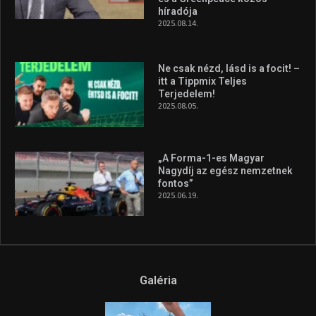
szerzett, már második a brit
Forma–3 tabelláján a
silverstone-i hétvége után
2026.08.04.
A legfrissebb videók
Az extrém időjárás és az
aszály következményeire hívja
fel a figyelmet Litkai Gergely
és a Greenpeace közös
híradója
2025.08.14.
Ne csak nézd, lásd is a focit! –
itt a Tippmix Teljes
Terjedelem!
2025.08.05.