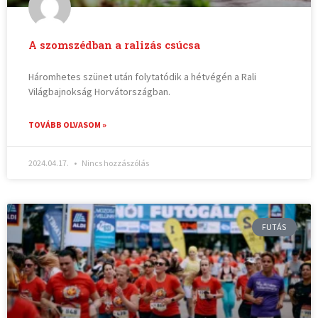
A szomszédban a ralizás csúcsa
Háromhetes szünet után folytatódik a hétvégén a Rali
Világbajnokság Horvátországban.
TOVÁBB OLVASOM »
2024.04.17.
Nincs hozzászólás
FUTÁS