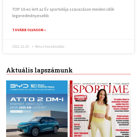
TOP 10-es lett az Év sportolója szavazáson minden idők
legeredményesebb
TOVÁBB OLVASOM »
2021.12.23.
Nincs hozzászólás
Aktuális lapszámunk