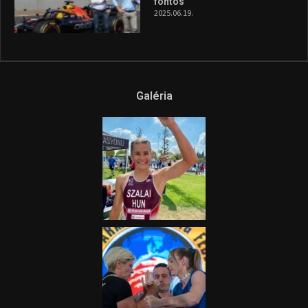
és a Greenpeace közös
híradója
2025.08.14.
Ne csak nézd, lásd is a focit! –
itt a Tippmix Teljes
Terjedelem!
2025.08.05.
„A Forma-1-es Magyar
Nagydíj az egész nemzetnek
fontos”
2025.06.19.
Galéria