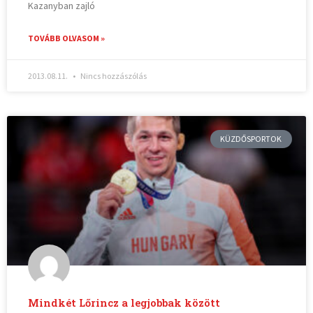
Kazanyban zajló
TOVÁBB OLVASOM »
2013.08.11.
Nincs hozzászólás
KÜZDŐSPORTOK
Mindkét Lőrincz a legjobbak között