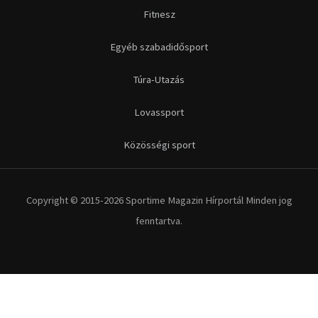
Futás
Kerékpár
Extrém Sportok
Fitnesz
Egyéb szabadidősport
Túra-Utazás
Lovassport