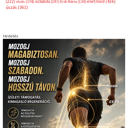
Címkék
Babos Tímea
asztalitenisz
(130)
atlétika
(144)
autosport
(123)
egészség
(240)
Bécs
(214)
Bajnokok Ligája
(168)
Birkózás
(143)
forma 1
(1165)
(530)
Európabajnokság
(173)
ferrari
(139)
Futball
(760)
futás
(305)
Hosszú Katinka
(186)
hungaroring
(181)
kickbox
(204)
Jégkorong
(148)
kajakkenu
(138)
karate
(168)
kézilabda
(448)
kosárlabda
(166)
Lewis Hamilton
(168)
magyar
Mercedes
(244)
labdarúgóválogatott
(148)
motorsport
(153)
Opel
rio
Dakar Team
(132)
Rali Világbajnokság
(122)
Rendezvény
(142)
sport
(438)
2016
(373)
szabadidősport
Sportime Magazin
(128)
(316)
tenisz
(416)
Szalay Balázs
(126)
táplálkozás
(155)
utazás
Video
(247)
vitorlázás
(126)
világbajnokság
(162)
Világkupa
(129)
életmód
(416)
(222)
vívás
(174)
vízilabda
(197)
Érdi Mária
(130)
úszás
(361)
Hirdetés