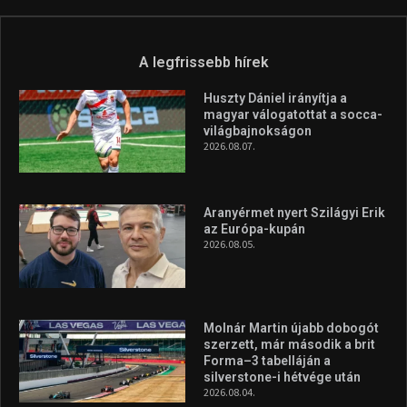
Túl a 18. X-en és rendezvények százain a Sportime Magazinnak
továbbra is a legfőbb célja, hogy a mindenki sportját minél
vonzóbbá tegye.
A rendszeres mozgás és a sport jobbá teheti az életed! Mindehhez
minden infót megtalálsz nálunk.
A legfrissebb hírek
Huszty Dániel irányítja a
magyar válogatottat a socca-
világbajnokságon
2026.08.07.