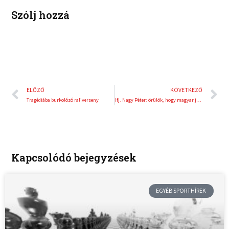
t
Szólj hozzá
Előző
K
ELŐZŐ
KÖVETKEZŐ
Tragédiába burkolózó raliverseny
Ifj. Nagy Péter: örülök, hogy magyar játékosok a bajnokság meghatározó szereplői
Kapcsolódó bejegyzések
EGYÉB SPORTHÍREK