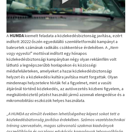
A
HUMDA
kiemelt feladata a közlekedésbiztonság javítása, ezért
indított 20222 őszén egyedülálló szemléletformáló kampányt a
balesetek számának radikális csökkentése érdekében. A „
Nem
vagy egyedül
” mottóval indított egy hónapos
közlekedésbiztonsági kampányban négy olyan reklámfilm volt
látható a legnépszerűbb honlapokon és közösségi
médiafelületeken, amelyeket a hazai közlekedésbiztonsági
helyzet és a közlekedési kultúra javítása miatt forgattak. Olyan
mindennapi helyzetekre hívták fel a figyelmet, mint a vasúti
átjárónál történő közlekedés, az autóvezetés közbeni figyelem, a
megkülönböztető jelzést használó jármű azonnali elengedése és a
mikromobilitási eszközök helyes használata.
„A HUMDA az elmúlt években lehetőségeihez képest sokat tett a
közlekedésbiztonság javítása érdekében. Számos vezetéstechnikai
tréning szervezésén, magas színvonalú szakmai kiadványok
összeállításán és országos edukációs kampányok lebonyolításán