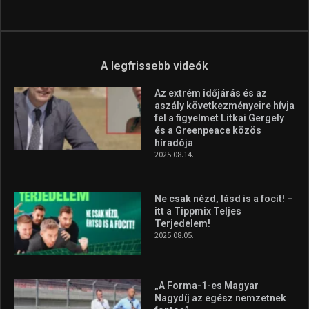
Aranyérmet nyert Szilágyi Erik
az Európa-kupán
2026.08.05.
Molnár Martin újabb dobogót
szerzett, már második a brit
Forma–3 tabelláján a
silverstone-i hétvége után
2026.08.04.
A legfrissebb videók
Az extrém időjárás és az
aszály következményeire hívja
fel a figyelmet Litkai Gergely