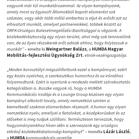
vagyunk már túl munkatársaimmal. Az olyan kampányaink,
amely most az Egyesült Államokból kapott elismerést sok
százezer, vagy akár több millió emberhez is eljut és erősíti azt az
elhivatott munkát, amelyet partnereinkkel, többek között az
ORFK-Országos Balesetmegelőzési Bizottsággal is végzünk. A
közlekedésbiztonság egy olyan terület, ahol még sok tennivalónk
van, de az ilyen részsikerek erőt adnak ahhoz, hogy folytassuk a
munkát”
– emelte ki
Weingartner Balázs
, a
HUMDA Magyar
Mobilitás-fejlesztési Ügynökség Zrt.
elnök-vezérigazgatója
.
„
Minden korosztályt megszólítottunk ezzel a kampánnyal, ezért
egy közös nyelvhez, a szarkasztikus humorhoz és az iróniához
folyamodtunk. Ezért is nyertünk a rendezés mellett szórakoztatás
kategóriában is. Büszke vagyok rá, hogy a HUMDA
Kommunikációs Irodája és a Lounge Group közösen egy olyan
kampányt alkotott tavaly, amely nemzetközi szinten is
kiemelkedő szakmai elismerésben részesült. A humor egy olyan
nemzetközi nyelv, amellyel a fiatalokat, a középkorúakat és az
időseket is meg tudjuk szólítani. Természtesen tervezzük, hogy
hagyományainkhoz híven idén is szervezzünk egy országos
elérésű közlekedésbiztonsági kampányt
” – mondta
Lázár László
,
a
HUMDA
kommunikációs vezetője
.