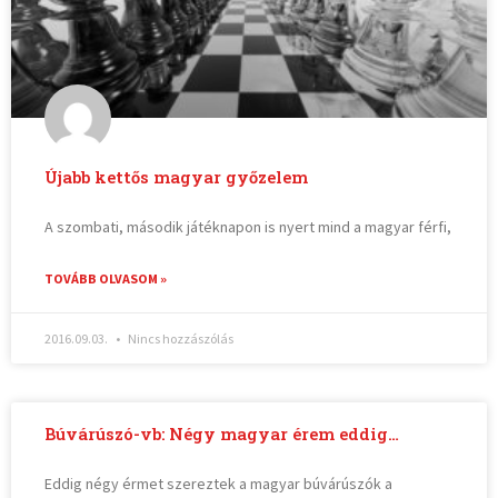
Újabb kettős magyar győzelem
A szombati, második játéknapon is nyert mind a magyar férfi,
TOVÁBB OLVASOM »
2016.09.03.
Nincs hozzászólás
Búvárúszó-vb: Négy magyar érem eddig…
Eddig négy érmet szereztek a magyar búvárúszók a