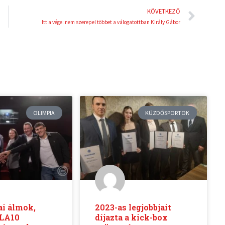
Köve
KÖVETKEZŐ
Itt a vége: nem szerepel többet a válogatottban Király Gábor
OLIMPIA
KÜZDŐSPORTOK
ai álmok,
2023-as legjobbjait
 LA10
díjazta a kick-box