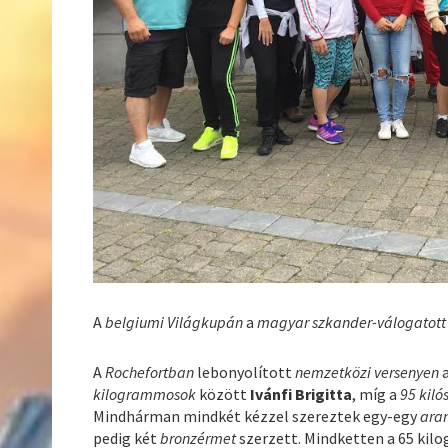
A
belgiumi Világkupán
a
magyar szkander-válogatott
A
Rochefortban
lebonyolított
nemzetközi versenyen
kilogrammosok
között
Ivánfi Brigitta
, míg a
95 kil
Mindhárman mindkét kézzel szereztek egy-egy
ara
pedig két
bronzérmet
szerzett. Mindketten a 65 ki