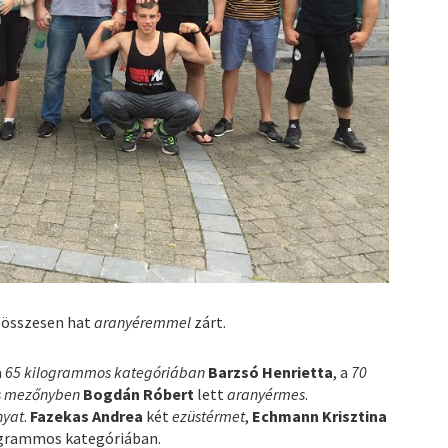
összesen hat
aranyéremmel
zárt.
a
65 kilogrammos kategóriában
Barzsó Henrietta
, a
70
ós mezőnyben
Bogdán Róbert
lett
aranyérmes
.
nyat
.
Fazekas Andrea
két
ezüstérmet
,
Echmann Krisztina
logrammos kategóriában.