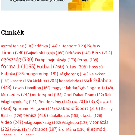
Címkék
Babos
asztalitenisz
(130)
atlétika
(144)
autosport
(123)
Tímea
(240)
Bécs
(214)
Bajnokok Ligája
(168)
Birkózás
(143)
egészség
(530)
Európabajnokság
(173)
ferrari
(139)
forma 1
(1165)
Futball
(760)
futás
(305)
Hosszú
Katinka
(186)
hungaroring
(181)
Jégkorong
(148)
kajakkenu
kézilabda
kickbox
(204)
(138)
karate
(168)
kosárlabda
(166)
(448)
Lewis Hamilton
(168)
magyar labdarúgóválogatott
(148)
Mercedes
(244)
motorsport
(153)
Opel Dakar Team
(132)
Rali
sport
rio 2016
(373)
Világbajnokság
(122)
Rendezvény
(142)
(438)
szabadidősport
(316)
Sportime Magazin
(128)
Szalay
tenisz
(416)
Balázs
(126)
táplálkozás
(155)
utazás
(126)
Video
(247)
vitorlázás
világbajnokság
(162)
Világkupa
(129)
életmód
(222)
vívás
(174)
vízilabda
(197)
Érdi Mária
(130)