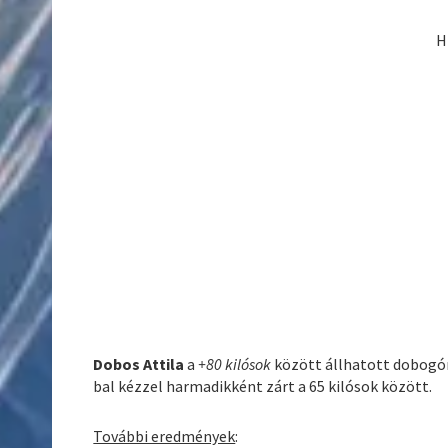
H
Dobos Attila
a
+80 kilósok
között állhatott dobogóra,
bal kézzel harmadikként zárt a 65 kilósok között.
További eredmények
: