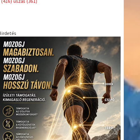
(416)
úszás
(361)
Hirdetés