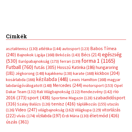
Címkék
Babos Tímea
asztalitenisz
(130)
atlétika
(144)
autosport
(123)
egészség
(240)
Bécs
(214)
Bajnokok Ligája
(168)
Birkózás
(143)
forma 1
(1165)
(530)
Európabajnokság
(173)
ferrari
(139)
Futball
(760)
futás
(305)
Hosszú Katinka
(186)
hungaroring
(181)
kickbox
(204)
Jégkorong
(148)
kajakkenu
(138)
karate
(168)
kézilabda
(448)
kosárlabda
(166)
Lewis Hamilton
(168)
magyar
Mercedes
(244)
labdarúgóválogatott
(148)
motorsport
(153)
Opel
rio
Dakar Team
(132)
Rali Világbajnokság
(122)
Rendezvény
(142)
sport
(438)
2016
(373)
szabadidősport
Sportime Magazin
(128)
(316)
tenisz
(416)
Szalay Balázs
(126)
táplálkozás
(155)
utazás
Video
(247)
vitorlázás
(126)
világbajnokság
(162)
Világkupa
(129)
életmód
(416)
(222)
vívás
(174)
vízilabda
(197)
Érdi Mária
(130)
úszás
(361)