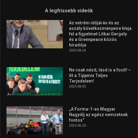
A legfrissebb videók
Az extrém időjárás és az
aszály következményeire hívja
fel a figyelmet Litkai Gergely
és a Greenpeace közös
híradója
2025.08.14.
Ne csak nézd, lásd is a focit! –
itt a Tippmix Teljes
Terjedelem!
2025.08.05.
„A Forma-1-es Magyar
Nagydíj az egész nemzetnek
fontos”
2025.06.19.