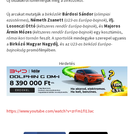
Új oldalukról ismerhetjük meg a
birkózókat
.
Új arcukat mutatják a
birkózók
!
Bárdosi Sándor
(
olimpiai
ezüstérmes
),
Németh Zsanett
(
U23-as Európa-bajnok
),
ifj.
Losonczi Ottó
(
kétszeres rendőr Európa-bajnok
), és
Majoros
Ármin Mózes
(
kétszeres rendőr Európa-bajnok
) egy kosztümös,
római kori tornán
feszít. A
sportolók
mindegyike szerepel ugyanis
a
Birkózó Magyar Nagydíj
, és az
U23-as birkózó Európa-
bajnokság
promófilmjében.
Hirdetés
https://www.youtube.com/watch?v=zrFm1fI13ac