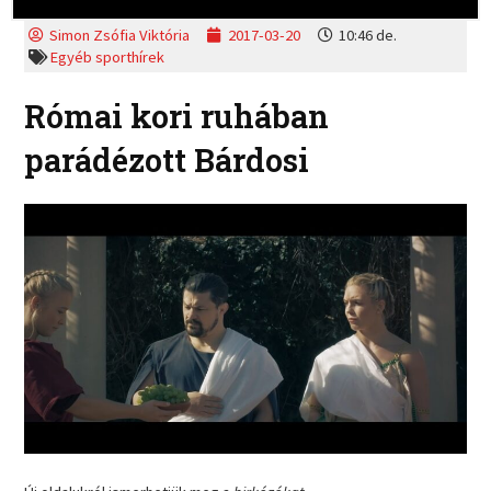
Simon Zsófia Viktória
2017-03-20
10:46 de.
Egyéb sporthírek
Római kori ruhában
parádézott Bárdosi