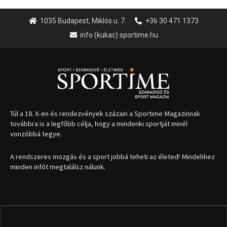
1035 Budapest, Miklós u. 7.
+36 30 471 1373
info (kukac) sportime.hu
Túl a 18. X-en és rendezvények százain a Sportime Magazinnak
továbbra is a legfőbb célja, hogy a mindenki sportját minél
vonzóbbá tegye.
A rendszeres mozgás és a sport jobbá teheti az életed! Mindehhez
minden infót megtalálsz nálunk.