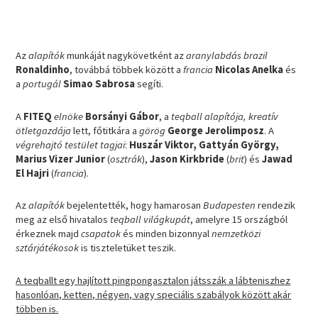
Az
alapítók
munkáját nagykövetként az
aranylabdás
brazil
Ronaldinho
, továbbá többek között a
francia
Nicolas Anelka
és
a
portugál
Simao Sabrosa
segíti.
A
FITEQ
elnöke
Borsányi Gábor
, a
teqball alapítója, kreatív
ötletgazdája
lett, főtitkára a
görög
George Jerolimposz
. A
végrehajtó testület tagjai
:
Huszár Viktor, Gattyán György,
Marius Vizer Junior
(
osztrák
),
Jason Kirkbride
(
brit
) és
Jawad
El Hajri
(
francia
).
Az
alapítók
bejelentették, hogy hamarosan
Budapesten
rendezik
meg az első hivatalos
teqball világkupát
, amelyre 15 országból
érkeznek majd
csapatok
és minden bizonnyal
nemzetközi
sztárjátékosok
is tiszteletüket teszik.
A teqballt egy hajlított pingpongasztalon játsszák a lábteniszhez
hasonlóan, ketten, négyen, vagy speciális szabályok között akár
többen is.