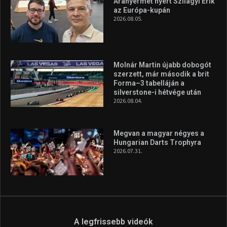
Aranyérmet nyert Szilágyi Erik
az Európa-kupán
2026.08.05.
Molnár Martin újabb dobogót
szerzett, már második a brit
Forma–3 tabelláján a
silverstone-i hétvége után
2026.08.04.
Megvan a magyar négyes a
Hungarian Darts Trophyra
2026.07.31.
A legfrissebb videók