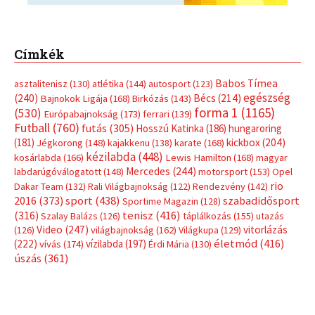
Címkék
Babos Tímea
asztalitenisz
(130)
atlétika
(144)
autosport
(123)
egészség
(240)
Bécs
(214)
Bajnokok Ligája
(168)
Birkózás
(143)
forma 1
(1165)
(530)
Európabajnokság
(173)
ferrari
(139)
Futball
(760)
futás
(305)
Hosszú Katinka
(186)
hungaroring
(181)
kickbox
(204)
Jégkorong
(148)
kajakkenu
(138)
karate
(168)
kézilabda
(448)
kosárlabda
(166)
Lewis Hamilton
(168)
magyar
Mercedes
(244)
labdarúgóválogatott
(148)
motorsport
(153)
Opel
rio
Dakar Team
(132)
Rali Világbajnokság
(122)
Rendezvény
(142)
sport
(438)
2016
(373)
szabadidősport
Sportime Magazin
(128)
(316)
tenisz
(416)
Szalay Balázs
(126)
táplálkozás
(155)
utazás
Video
(247)
vitorlázás
(126)
világbajnokság
(162)
Világkupa
(129)
életmód
(416)
(222)
vívás
(174)
vízilabda
(197)
Érdi Mária
(130)
úszás
(361)