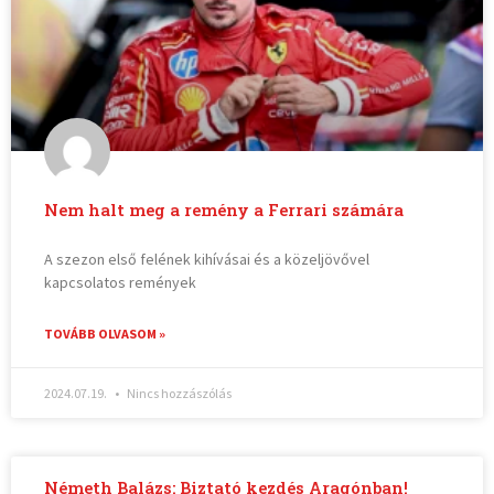
Nem halt meg a remény a Ferrari számára
A szezon első felének kihívásai és a közeljövővel
kapcsolatos remények
TOVÁBB OLVASOM »
2024.07.19.
Nincs hozzászólás
Németh Balázs: Biztató kezdés Aragónban!