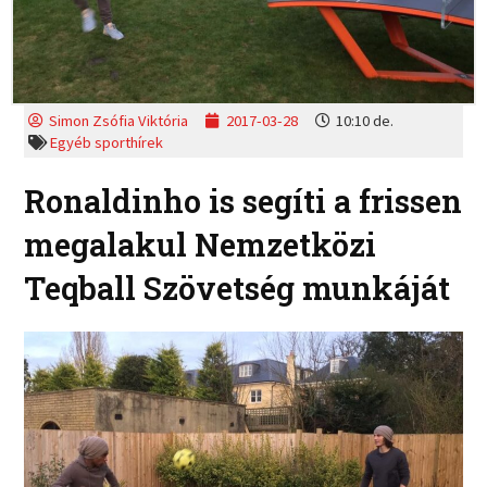
Simon Zsófia Viktória
2017-03-28
10:10 de.
Egyéb sporthírek
Ronaldinho is segíti a frissen
megalakul Nemzetközi
Teqball Szövetség munkáját