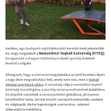
Kedden, egy
budapesti sajtótájékoztató
keretén belül jelentették
be, hogy megalakult a
Nemzetközi Teqball Szövetség (FITEQ)
.
Az
egyesület
a
magyar találmányra
épülő
sportág
érdekeit
hivatott szolgálni.
Elhangzott, hogy a szervezet megalakulása az első hivatalos lépés
a nagy álom megvalósítása felé, amely nem más, mint a
teqball
olimpiai sportággá válása
. A
szövetség
célja a
nemzetközi teqball
közösség
összefogása, a
sportág versenyrendszerének
kialakítása.
Az
alapítók
szeretnék a
versenyeztetést
globálissá, jól nyomon
követhetővé tenni, terveik között szerepel kontinentális viadalok
és világkupák, illetve bajnokságok szervezése, valamint
világranglista kialakítása.