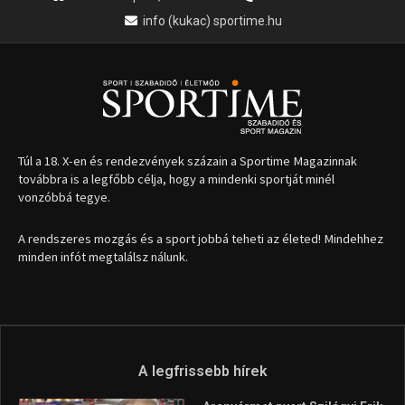
info (kukac) sportime.hu
Túl a 18. X-en és rendezvények százain a Sportime Magazinnak
továbbra is a legfőbb célja, hogy a mindenki sportját minél
vonzóbbá tegye.
A rendszeres mozgás és a sport jobbá teheti az életed! Mindehhez
minden infót megtalálsz nálunk.
A legfrissebb hírek