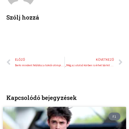
t
Szólj hozzá
Előző
K
ELŐZŐ
KÖVETKEZŐ
Berki mindent feláldoz a tokiói olimpiáért
„Még az utolsó körben is érhet bárkit meglepetés”
Kapcsolódó bejegyzések
F1