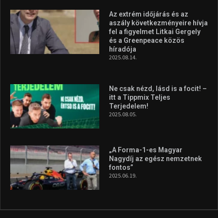
Az extrém időjárás és az
aszály következményeire hívja
fel a figyelmet Litkai Gergely
és a Greenpeace közös
híradója
2025.08.14.
Ne csak nézd, lásd is a focit! –
itt a Tippmix Teljes
Terjedelem!
2025.08.05.
„A Forma-1-es Magyar
Nagydíj az egész nemzetnek
fontos”
2025.06.19.