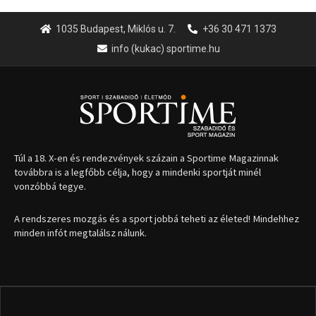
1035 Budapest, Miklós u. 7.
+36 30 471 1373
info (kukac) sportime.hu
Túl a 18. X-en és rendezvények százain a Sportime Magazinnak
továbbra is a legfőbb célja, hogy a mindenki sportját minél
vonzóbbá tegye.
A rendszeres mozgás és a sport jobbá teheti az életed! Mindehhez
minden infót megtalálsz nálunk.