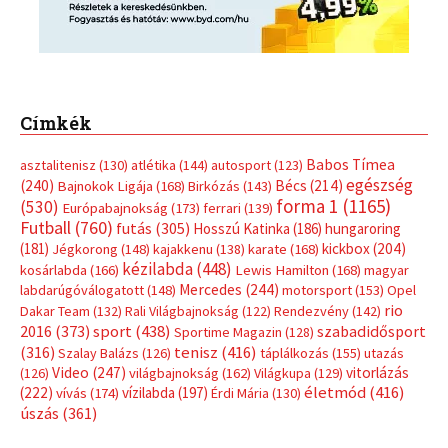
Címkék
Babos Tímea
asztalitenisz
(130)
atlétika
(144)
autosport
(123)
egészség
(240)
Bécs
(214)
Bajnokok Ligája
(168)
Birkózás
(143)
forma 1
(1165)
(530)
Európabajnokság
(173)
ferrari
(139)
Futball
(760)
futás
(305)
Hosszú Katinka
(186)
hungaroring
(181)
kickbox
(204)
Jégkorong
(148)
kajakkenu
(138)
karate
(168)
kézilabda
(448)
kosárlabda
(166)
Lewis Hamilton
(168)
magyar
Mercedes
(244)
labdarúgóválogatott
(148)
motorsport
(153)
Opel
rio
Dakar Team
(132)
Rali Világbajnokság
(122)
Rendezvény
(142)
sport
(438)
2016
(373)
szabadidősport
Sportime Magazin
(128)
(316)
tenisz
(416)
Szalay Balázs
(126)
táplálkozás
(155)
utazás
Video
(247)
vitorlázás
(126)
világbajnokság
(162)
Világkupa
(129)
életmód
(416)
(222)
vívás
(174)
vízilabda
(197)
Érdi Mária
(130)
úszás
(361)