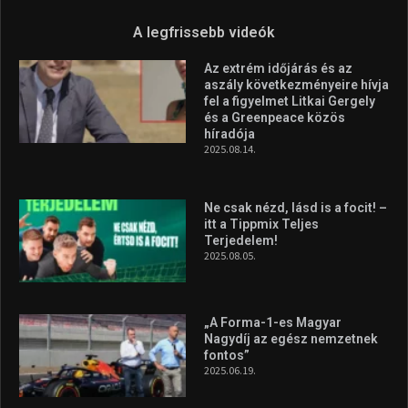
A legfrissebb videók
Az extrém időjárás és az
aszály következményeire hívja
fel a figyelmet Litkai Gergely
és a Greenpeace közös
híradója
2025.08.14.
Ne csak nézd, lásd is a focit! –
itt a Tippmix Teljes
Terjedelem!
2025.08.05.
„A Forma-1-es Magyar
Nagydíj az egész nemzetnek
fontos”
2025.06.19.