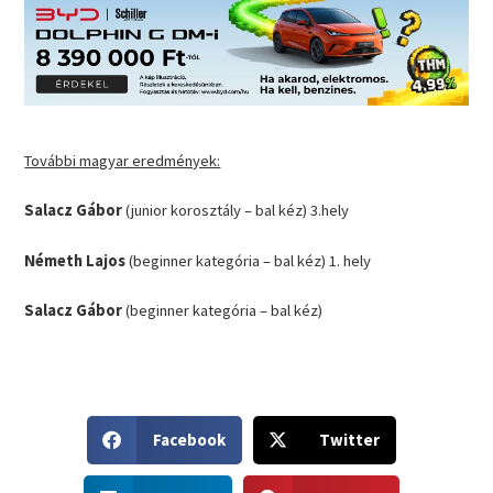
További magyar eredmények:
Salacz Gábor
(junior korosztály – bal kéz) 3.hely
Németh Lajos
(beginner kategória – bal kéz) 1. hely
Salacz Gábor
(beginner kategória – bal kéz)
S
S
Facebook
Twitter
h
h
a
a
S
S
r
r