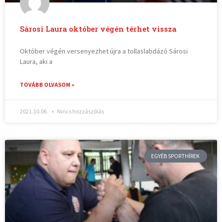
Sárosi Laura október végén térhet vissza
Október végén versenyezhet újra a tollaslabdázó Sárosi
Laura, aki a
TOVÁBB OLVASOM »
2021.10.06.
Nincs hozzászólás
EGYÉB SPORTHÍREK