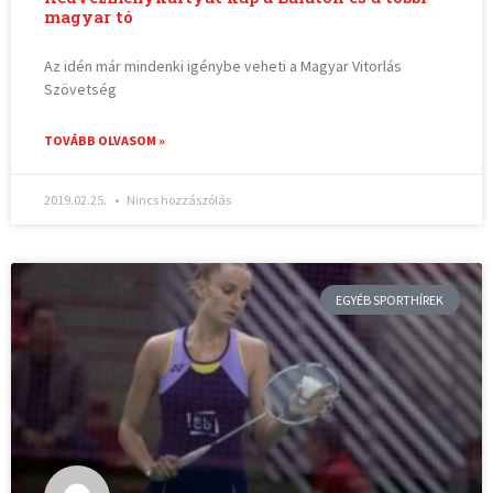
magyar tó
Az idén már mindenki igénybe veheti a Magyar Vitorlás
Szövetség
TOVÁBB OLVASOM »
2019.02.25.
Nincs hozzászólás
EGYÉB SPORTHÍREK