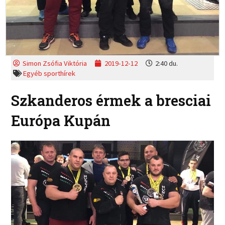
Simon Zsófia Viktória
2019-12-12
2:40 du.
Egyéb sporthírek
Szkanderos érmek a bresciai
Európa Kupán