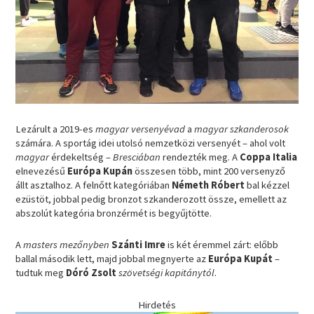
Lezárult a 2019-es
magyar versenyévad
a
magyar szkanderosok
számára. A sportág idei utolsó nemzetközi versenyét – ahol volt
magyar
érdekeltség –
Bresciában
rendezték meg. A
Coppa Italia
elnevezésű
Európa Kupán
összesen több, mint 200 versenyző
állt asztalhoz. A felnőtt kategóriában
Németh Róbert
bal kézzel
ezüstöt, jobbal pedig bronzot szkanderozott össze, emellett az
abszolút kategória bronzérmét is begyűjtötte.
A
masters mezőnyben
Szánti Imre
is két éremmel zárt: előbb
ballal második lett, majd jobbal megnyerte az
Európa Kupát
–
tudtuk meg
Dóró Zsolt
szövetségi kapitánytól
.
Hirdetés