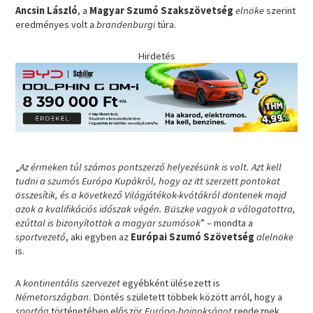
Ancsin László
, a
Magyar Szumó Szakszövetség
elnöke
szerint
eredményes volt a
brandenburgi
túra.
Hirdetés
„
Az érmeken túl számos pontszerző helyezésünk is volt. Azt kell
tudni a szumós Európa Kupákról, hogy az itt szerzett pontokat
összesítik, és a következő Világjátékok-kvótákról döntenek majd
azok a kvalifikációs időszak végén. Büszke vagyok a válogatottra,
ezúttal is bizonyítottak a magyar szumósok
” – mondta a
sportvezető
, aki egyben az
Európai Szumó Szövetség
alelnöke
is.
A
kontinentális szervezet
egyébként ülésezett is
Németországban
. Döntés született többek között arról, hogy a
sportág
történetében először
Európa-bajnokságot
rendeznek