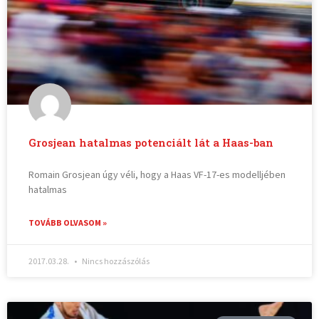
Grosjean hatalmas potenciált lát a Haas-ban
Romain Grosjean úgy véli, hogy a Haas VF-17-es modelljében
hatalmas
TOVÁBB OLVASOM »
2017.03.28.
Nincs hozzászólás