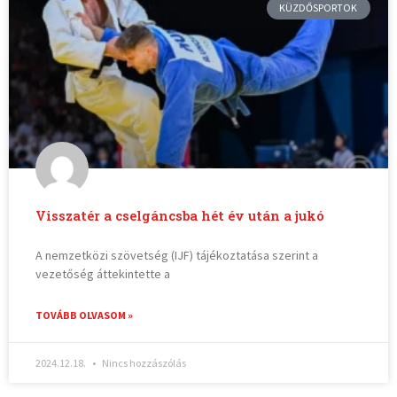
KÜZDŐSPORTOK
Visszatér a cselgáncsba hét év után a jukó
A nemzetközi szövetség (IJF) tájékoztatása szerint a
vezetőség áttekintette a
TOVÁBB OLVASOM »
2024.12.18.
Nincs hozzászólás