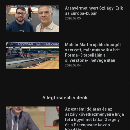
Aranyérmet nyert Szilágyi Erik
az Európa-kupán
2026.08.05.
Molnár Martin újabb dobogót
szerzett, már második a brit
Forma–3 tabelláján a
silverstone-i hétvége után
2026.08.04.
A legfrissebb videók
Az extrém időjárás és az
aszály következményeire hívja
fel a figyelmet Litkai Gergely
és a Greenpeace közös