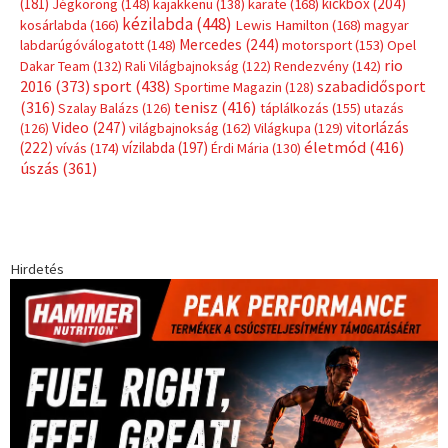
(181)
kickbox
(204)
Jégkorong
(148)
kajakkenu
(138)
karate
(168)
kézilabda
(448)
kosárlabda
(166)
Lewis Hamilton
(168)
magyar
Mercedes
(244)
labdarúgóválogatott
(148)
motorsport
(153)
Opel
rio
Dakar Team
(132)
Rali Világbajnokság
(122)
Rendezvény
(142)
sport
(438)
2016
(373)
szabadidősport
Sportime Magazin
(128)
(316)
tenisz
(416)
Szalay Balázs
(126)
táplálkozás
(155)
utazás
Video
(247)
vitorlázás
(126)
világbajnokság
(162)
Világkupa
(129)
életmód
(416)
(222)
vívás
(174)
vízilabda
(197)
Érdi Mária
(130)
úszás
(361)
Hirdetés