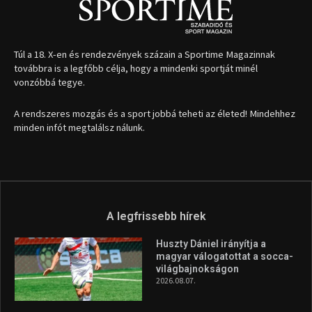
Túl a 18. X-en és rendezvények százain a Sportime Magazinnak
továbbra is a legfőbb célja, hogy a mindenki sportját minél
vonzóbbá tegye.
A rendszeres mozgás és a sport jobbá teheti az életed! Mindehhez
minden infót megtalálsz nálunk.
A legfrissebb hírek
Huszty Dániel irányítja a
magyar válogatottat a socca-
világbajnokságon
2026.08.07.