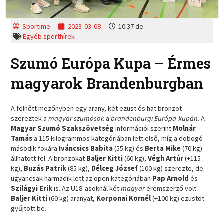
Sportime
2023-03-08
10:37 de.
Egyéb sporthírek
Szumó Európa Kupa – Érmes
magyarok Brandenburgban
A felnőtt mezőnyben egy arany, két ezüst és hat bronzot
szereztek a
magyar szumósok
a
brandenburgi Európa-kupán
. A
Magyar Szumó Szakszövetség
információi szerint
Molnár
Tamás
a 115 kilogrammos kategóriában lett első, míg a dobogó
második fokára
Iváncsics Babita
(55 kg) és
Berta Mike
(70 kg)
állhatott fel. A bronzokat
Baljer Kitti
(60 kg),
Végh Artúr
(+115
kg),
Buzás Patrik
(85 kg),
Délceg József
(100 kg) szerezte, de
ugyancsak harmadik lett az open kategóriában
Pap Arnold
és
Szilágyi Erik
is. Az U18-asoknál két
magyar
éremszerző volt:
Baljer Kitti
(60 kg) aranyat,
Korponai Kornél
(+100 kg) ezüstöt
gyűjtött be.