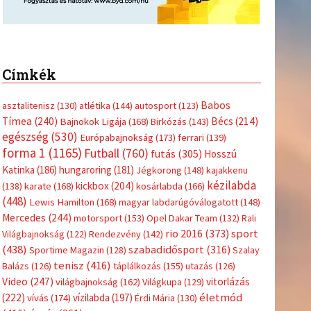
Címkék
Babos
asztalitenisz
(130)
atlétika
(144)
autosport
(123)
Tímea
(240)
Bécs
(214)
Bajnokok Ligája
(168)
Birkózás
(143)
egészség
(530)
Európabajnokság
(173)
ferrari
(139)
forma 1
(1165)
Futball
(760)
futás
(305)
Hosszú
Katinka
(186)
hungaroring
(181)
Jégkorong
(148)
kajakkenu
kézilabda
kickbox
(204)
(138)
karate
(168)
kosárlabda
(166)
(448)
Lewis Hamilton
(168)
magyar labdarúgóválogatott
(148)
Mercedes
(244)
motorsport
(153)
Opel Dakar Team
(132)
Rali
sport
rio 2016
(373)
Világbajnokság
(122)
Rendezvény
(142)
(438)
szabadidősport
(316)
Sportime Magazin
(128)
Szalay
tenisz
(416)
Balázs
(126)
táplálkozás
(155)
utazás
(126)
Video
(247)
vitorlázás
világbajnokság
(162)
Világkupa
(129)
életmód
(222)
vívás
(174)
vízilabda
(197)
Érdi Mária
(130)