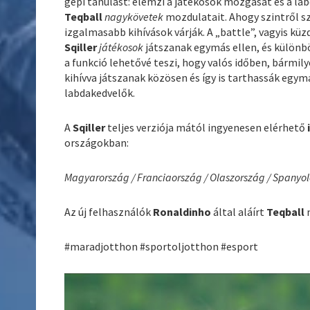
gépi tanulást: elemzi a játékosok mozgását és a la
Teqball
nagykövetek
mozdulatait. Ahogy szintről s
izgalmasabb kihívások várják. A „battle”, vagyis kü
Sqiller
játékosok
játszanak egymás ellen, és különb
a funkció lehetővé teszi, hogy valós időben, bármil
kihívva játszanak közösen és így is tarthassák egym
labdakedvelők.
A
Sqiller
teljes verziója mától ingyenesen elérhető
országokban:
Magyarország / Franciaország / Olaszország / Spanyol
Az új felhasználók
Ronaldinho
által aláírt
Teqball
#maradjotthon #sportoljotthon #esport