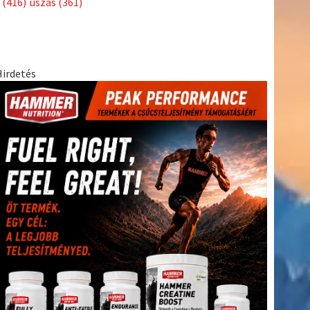
(416)
úszás
(361)
Hirdetés