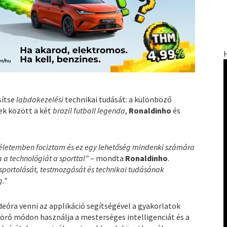
sítse
labdakezelési
technikai tudását: a különböző
ek között a két
brazil futball legenda
,
Ronaldinho
és
z életemben fociztam és ez egy lehetőség mindenki számára
a technológiát a sporttal”
– mondta
Ronaldinho
.
 sportolását, testmozgását és technikai tudásának
g.”
deóra venni az applikáció segítségével a gyakorlatok
örő módon használja a mesterséges intelligenciát és a