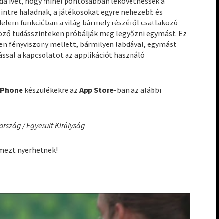
bda ívét, hogy minél pontosabban lekövethessék a
zintre haladnak, a játékosokat egyre nehezebb és
zdelem funkcióban a világ bármely részéről csatlakozó
öző tudásszinteken próbálják meg legyőzni egymást. Ez
yen fényviszony mellett, bármilyen labdával, egymást
ással a kapcsolatot az applikációt használó
iPhone
készülékekre az
App Store
-ban az alábbi
ország / Egyesült Királyság
mezt nyerhetnek!