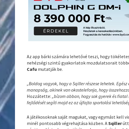
Az app bárki számára lehetővé teszi, hogy tökélete
nehézségi szintű gyakorlatok mozdulatsorait több
Cafu
mutatják be.
„Boldog vagyok, hogy a Sqiller részese lehetek. Egés
manapság, akinek van okostelefonja, hogy összehozza 
Hozzátette:
„bízom abban, hogy sok gyerek és fiatal
fejlődését segíti majd ez az újfajta sportolási lehetősé
A játékosoknak saját magukat, vagy egymást kell vi
minél pontosabb végrehajtása közben. A
Sqiller
útt