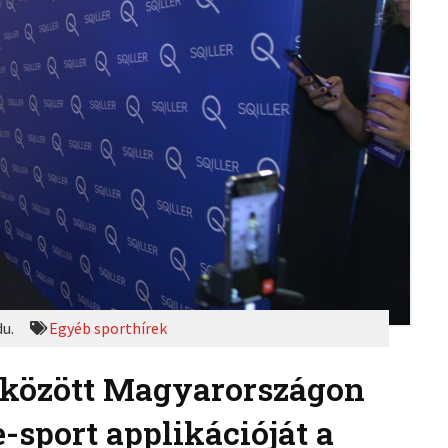
du.
Egyéb sporthírek
k között Magyarországon
e-sport applikációját a