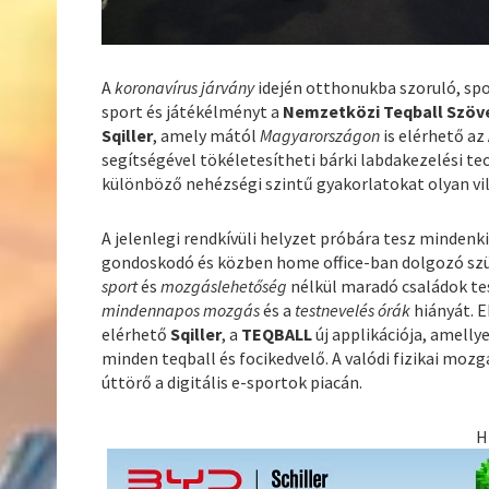
A
koronavírus járvány
idején otthonukba szoruló, sp
sport és játékélményt a
Nemzetközi Teqball Szöv
Sqiller
, amely mától
Magyarországon
is elérhető az
segítségével tökéletesítheti bárki labdakezelési t
különböző nehézségi szintű gyakorlatokat olyan vi
A jelenlegi rendkívüli helyzet próbára tesz mindenk
gondoskodó és közben home office-ban dolgozó szül
sport
és
mozgáslehetőség
nélkül maradó családok test
mindennapos mozgás
és a
testnevelés órák
hiányát. E
elérhető
Sqiller
, a
TEQBALL
új applikációja, amelly
minden teqball és focikedvelő. A valódi fizikai mozg
úttörő a digitális e-sportok piacán.
H