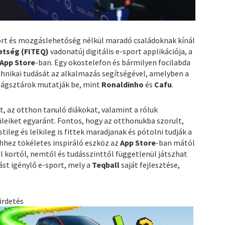
ort és mozgáslehetőség nélkül maradó családoknak kínál
etség (FITEQ)
vadonatúj digitális e-sport applikációja, a
App Store
-ban. Egy okostelefon és bármilyen focilabda
echnikai tudását az alkalmazás segítségével, amelyben a
lágsztárok mutatják be, mint
Ronaldinho
és
Cafu
.
it, az otthon tanuló diákokat, valamint a róluk
eiket egyaránt. Fontos, hogy az otthonukba szorult,
ileg és lelkileg is fittek maradjanak és pótolni tudják a
hhez tökéletes inspiráló eszköz az
App Store
-ban mától
el kortól, nemtől és tudásszinttől függetlenül játszhat
ást igénylő e-sport, mely a
Teqball
saját fejlesztése,
irdetés