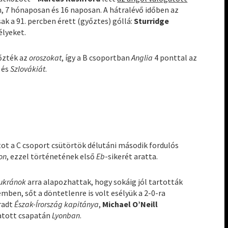
, 7 hónaposan és 16 naposan. A hátralévő időben az
ak a 91. percben érett (győztes) góllá:
Sturridge
élyeket.
őzték az
oroszokat
, így a B csoportban
Anglia
4 ponttal az
és
Szlovákiát
.
ot a C csoport csütörtök délutáni második fordulós
on
, ezzel történetének első
Eb
-sikerét aratta.
ukránok
arra alapozhattak, hogy sokáig jól tartották
mben, sőt a döntetlenre is volt esélyük a 2-0-ra
radt
Észak-Írország kapitánya
,
Michael O’Neill
tatott csapatán
Lyonban
.