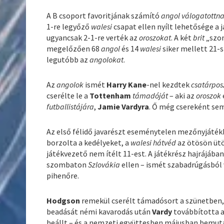
A B csoport favoritjának számító
angol válogatottn
1-re legyőző
walesi
csapat ellen nyílt lehetősége a 
ugyancsak 2-1-re verték az
oroszokat
. A két
brit
„szom
megelőzően 68
angol
és 14
walesi
siker mellett 21-
legutóbb az
angolokat
.
Az
angolok
ismét
Harry Kane
-nel kezdtek
csatárpos
cserélte le a
Tottenham
támadóját
– aki az
oroszok
futballistájára
,
Jamie Vardyra
. Ő még csereként sem
Az első félidő javarészt eseménytelen mezőnyjátékk
borzolta a kedélyeket, a
walesi hátvéd
az ötösön ütö
játékvezető nem ítélt 11-est. A játékrész hajrájába
szombaton
Szlovákia
ellen – ismét szabadrúgásból 
pihenőre.
Hodgson
remekül cserélt támadósort a szünetben, 
beadását némi kavarodás után
Vardy
továbbította a
beállt – és a nemzeti együttesben májusban bemu