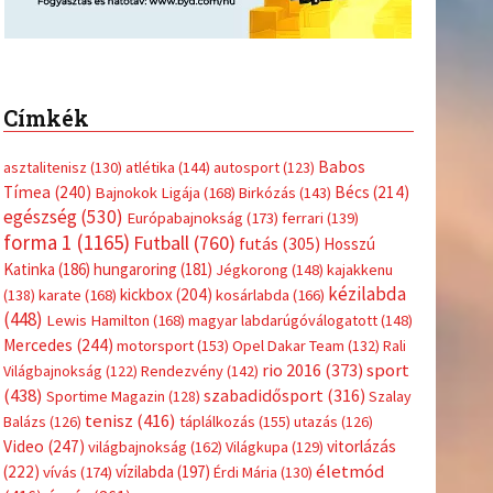
Címkék
Babos
asztalitenisz
(130)
atlétika
(144)
autosport
(123)
Tímea
(240)
Bécs
(214)
Bajnokok Ligája
(168)
Birkózás
(143)
egészség
(530)
Európabajnokság
(173)
ferrari
(139)
forma 1
(1165)
Futball
(760)
futás
(305)
Hosszú
Katinka
(186)
hungaroring
(181)
Jégkorong
(148)
kajakkenu
kézilabda
kickbox
(204)
(138)
karate
(168)
kosárlabda
(166)
(448)
Lewis Hamilton
(168)
magyar labdarúgóválogatott
(148)
Mercedes
(244)
motorsport
(153)
Opel Dakar Team
(132)
Rali
sport
rio 2016
(373)
Világbajnokság
(122)
Rendezvény
(142)
(438)
szabadidősport
(316)
Sportime Magazin
(128)
Szalay
tenisz
(416)
Balázs
(126)
táplálkozás
(155)
utazás
(126)
Video
(247)
vitorlázás
világbajnokság
(162)
Világkupa
(129)
életmód
(222)
vívás
(174)
vízilabda
(197)
Érdi Mária
(130)