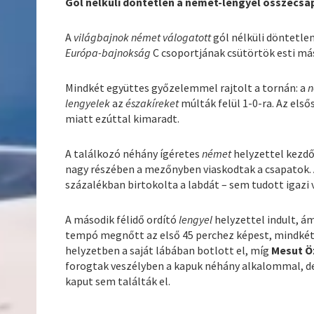
Gól nélküli döntetlen a német-lengyel összecs
A
világbajnok német válogatott
gól nélküli döntetlen
Európa-bajnokság
C csoportjának csütörtök esti m
Mindkét együttes győzelemmel rajtolt a tornán: a
n
lengyelek
az
északíreket
múlták felül 1-0-ra. Az el
miatt ezúttal kimaradt.
A találkozó néhány ígéretes
német
helyzettel kezdőd
nagy részében a mezőnyben viaskodtak a csapatok.
százalékban birtokolta a labdát – sem tudott igazi
A második félidő ordító
lengyel
helyzettel indult, á
tempó megnőtt az első 45 perchez képest, mindkét 
helyzetben a saját lábában botlott el, míg
Mesut Ö
forogtak veszélyben a kapuk néhány alkalommal, de 
kaput sem találták el.