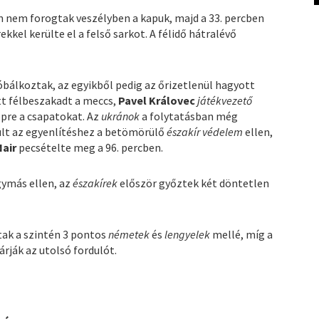
n nem forogtak veszélyben a kapuk, majd a 33. percben
kkel kerülte el a felső sarkot. A félidő hátralévő
róbálkoztak, az egyikből pedig az őrizetlenül hagyott
att félbeszakadt a meccs,
Pavel Královec
játékvezető
epre a csapatokat. Az
ukránok
a folytatásban még
yult az egyenlítéshez a betömörülő
északír
védelem
ellen,
air
pecsételte meg a 96. percben.
gymás ellen, az
északírek
először győztek két döntetlen
tak a szintén 3 pontos
németek
és
lengyelek
mellé, míg a
rják az utolsó fordulót.