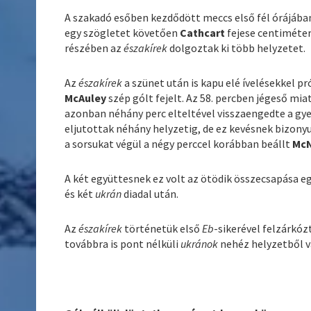
A szakadó esőben kezdődött meccs első fél órájába
egy szögletet követően
Cathcart
fejese centimétere
részében az
északírek
dolgoztak ki több helyzetet.
Az
északírek
a szünet után is kapu elé ívelésekkel p
McAuley
szép gólt fejelt. Az 58. percben jégeső mi
azonban néhány perc elteltével visszaengedte a gy
eljutottak néhány helyzetig, de ez kevésnek bizon
a sorsukat végül a négy perccel korábban beállt
McN
A két együttesnek ez volt az ötödik összecsapása e
és két
ukrán
diadal után.
Az
északírek
történetük első
Eb
-sikerével felzárkóz
továbbra is pont nélküli
ukránok
nehéz helyzetből vá