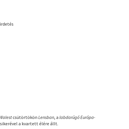
irdetés
Walest
csütörtökön
Lensban
, a
labdarúgó Európa-
kerével a kvartett élére állt.