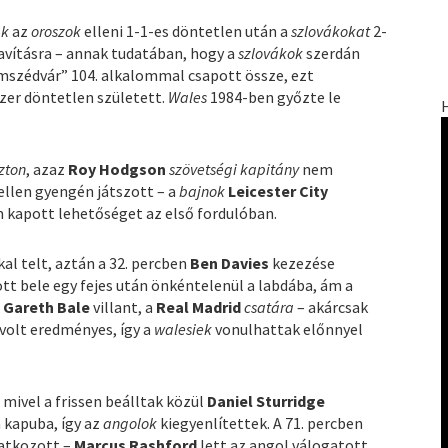
ak
az
oroszok
elleni 1-1-es döntetlen után a
szlovákokat
2-
javításra – annak tudatában, hogy a
szlovákok
szerdán
szédvár” 104. alkalommal csapott össze, ezt
szer döntetlen született.
Wales
1984-ben győzte le
zton
, azaz
Roy Hodgson
szövetségi kapitány
nem
ellen gyengén játszott – a
bajnok
Leicester City
 kapott lehetőséget az első fordulóban.
al telt, aztán a 32. percben
Ben Davies
kezezése
tt bele egy fejes után önkéntelenül a labdába, ám a
n
Gareth Bale
villant, a
Real Madrid
csatára
– akárcsak
volt eredményes, így a
walesiek
vonulhattak előnnyel
mivel a frissen beálltak közül
Daniel Sturridge
 kapuba, így az
angolok
kiegyenlítettek. A 71. percben
tatkozott –
Marcus Rashford
lett
az angol válogatott