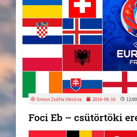
Simon Zsófia Viktória
2016-06-16
12:00
Foci Eb – csütörtöki 