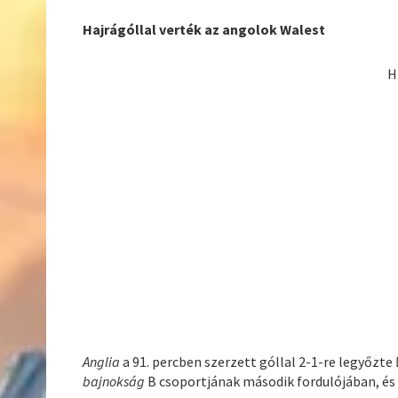
Hajrágóllal verték az angolok Walest
H
Anglia
a 91. percben szerzett góllal 2-1-re legyőzte
bajnokság
B csoportjának második fordulójában, és si