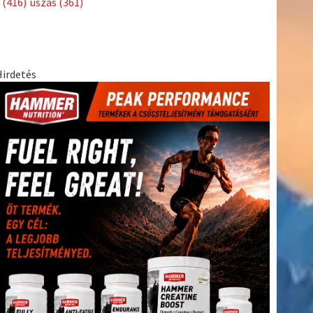
(416)
úszás
(361)
Hirdetés