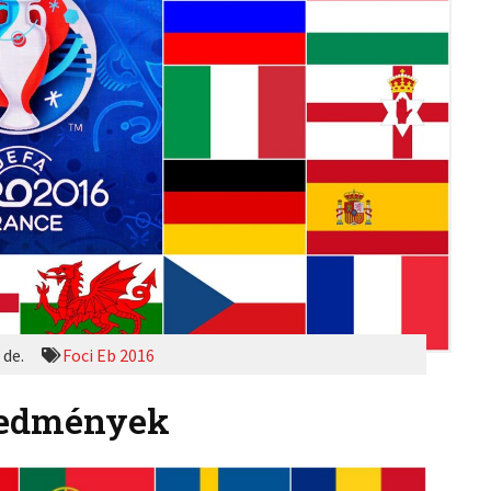
 de.
Foci Eb 2016
eredmények