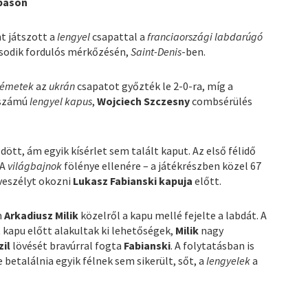
apáson
t játszott a
lengyel
csapattal a
franciaországi labdarúgó
ásodik fordulós mérkőzésén,
Saint-Denis
-ben.
émetek
az
ukrán
csapatot győzték le 2-0-ra, míg a
sőszámú
lengyel kapus
,
Wojciech Szczesny
combsérülés
ött, ám egyik kísérlet sem talált kaput. Az első félidő
 A
világbajnok
fölénye ellenére – a játékrészben közel 67
 veszélyt okozni
Lukasz Fabianski kapuja
előtt.
m
Arkadiusz Milik
közelről a kapu mellé fejelte a labdát. A
kapu előtt alakultak ki lehetőségek,
Milik
nagy
zil
lövését bravúrral fogta
Fabianski
. A folytatásban is
betalálnia egyik félnek sem sikerült, sőt, a
lengyelek
a