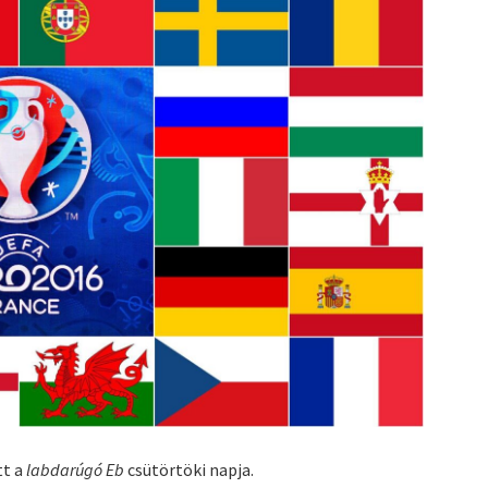
tt a
labdarúgó Eb
csütörtöki napja.