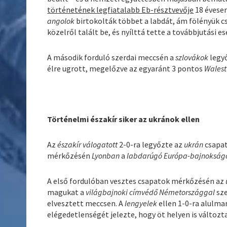
történetének legfiatalabb Eb-résztvevője
18 évesen
angolok
birtokolták többet a labdát, ám fölényük cs
közelről talált be, és nyílttá tette a továbbjutási es
A második forduló szerdai meccsén a
szlovákok
legy
élre ugrott, megelőzve az egyaránt 3 pontos
Walest
Történelmi északír siker az ukránok ellen
Az
északír válogatott
2-0-ra legyőzte az
ukrán
csapat
mérkőzésén
Lyonban
a
labdarúgó Európa-bajnokság
A első fordulóban vesztes csapatok mérkőzésén az
magukat a
világbajnoki címvédő Németországgal
sze
elvesztett meccsen. A
lengyelek
ellen 1-0-ra alulma
elégedetlenségét jelezte, hogy öt helyen is változ