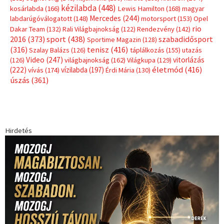
Címkék
Babos Tímea
asztalitenisz
(130)
atlétika
(144)
autosport
(123)
egészség
(240)
Bécs
(214)
Bajnokok Ligája
(168)
Birkózás
(143)
forma 1
(1165)
(530)
Európabajnokság
(173)
ferrari
(139)
Futball
(760)
futás
(305)
Hosszú Katinka
(186)
hungaroring
(181)
kickbox
(204)
Jégkorong
(148)
kajakkenu
(138)
karate
(168)
kézilabda
(448)
kosárlabda
(166)
Lewis Hamilton
(168)
magyar
Mercedes
(244)
labdarúgóválogatott
(148)
motorsport
(153)
Opel
rio
Dakar Team
(132)
Rali Világbajnokság
(122)
Rendezvény
(142)
sport
(438)
2016
(373)
szabadidősport
Sportime Magazin
(128)
(316)
tenisz
(416)
Szalay Balázs
(126)
táplálkozás
(155)
utazás
Video
(247)
vitorlázás
(126)
világbajnokság
(162)
Világkupa
(129)
életmód
(416)
(222)
vívás
(174)
vízilabda
(197)
Érdi Mária
(130)
úszás
(361)