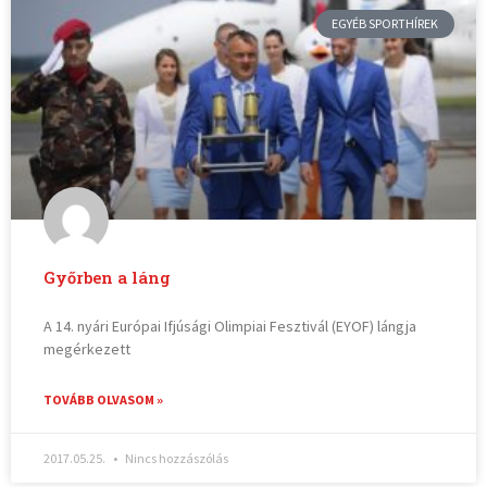
EGYÉB SPORTHÍREK
Győrben a láng
A 14. nyári Európai Ifjúsági Olimpiai Fesztivál (EYOF) lángja
megérkezett
TOVÁBB OLVASOM »
2017.05.25.
Nincs hozzászólás