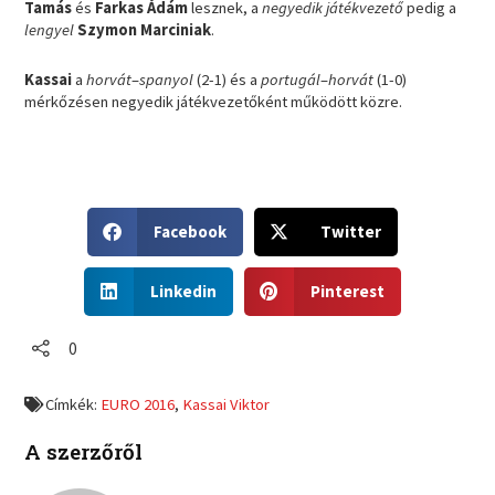
Tamás
és
Farkas Ádám
lesznek, a
negyedik játékvezető
pedig a
lengyel
Szymon Marciniak
.
Kassai
a
horvát
–
spanyol
(2-1) és a
portugál
–
horvát
(1-0)
mérkőzésen negyedik játékvezetőként működött közre.
S
S
Facebook
Twitter
h
h
a
a
S
S
r
r
Linkedin
Pinterest
h
h
e
e
a
a
o
o
r
r
0
n
n
e
e
f
t
o
o
a
w
Címkék:
EURO 2016
,
Kassai Viktor
n
n
c
i
l
p
e
t
A szerzőről
i
i
b
t
n
n
o
e