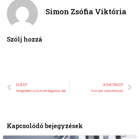
k
t
o
r
e
e
Simon Zsófia Viktória
k
d
r
i
e
n
s
t
Szólj hozzá
Előző
K
ELŐZŐ
KÖVETKEZŐ
Hangolódás az Osztrák Nagydíjra Sebastian Vettellel
Erre nem számítottunk
Kapcsolódó bejegyzések