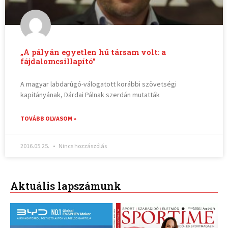
„A pályán egyetlen hű társam volt: a
fájdalomcsillapító”
A magyar labdarúgó-válogatott korábbi szövetségi
kapitányának, Dárdai Pálnak szerdán mutatták
TOVÁBB OLVASOM »
2016.05.25.
Nincs hozzászólás
Aktuális lapszámunk