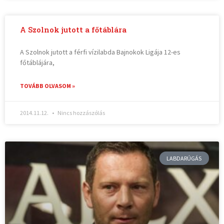
A Szolnok jutott a főtáblára
A Szolnok jutott a férfi vízilabda Bajnokok Ligája 12-es
főtáblájára,
TOVÁBB OLVASOM »
2014.11.12.
Nincs hozzászólás
LABDARÚGÁS