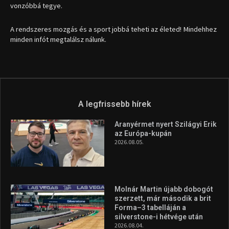
1035 Budapest, Miklós u. 7.
+36 30 471 1373
info (kukac) sportime.hu
Túl a 18. X-en és rendezvények százain a Sportime Magazinnak
továbbra is a legfőbb célja, hogy a mindenki sportját minél
vonzóbbá tegye.
A rendszeres mozgás és a sport jobbá teheti az életed! Mindehhez
minden infót megtalálsz nálunk.