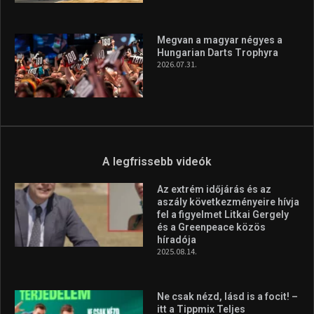
A legfrissebb hírek
Aranyérmet nyert Szilágyi Erik
az Európa-kupán
2026.08.05.
Molnár Martin újabb dobogót
szerzett, már második a brit
Forma–3 tabelláján a
silverstone-i hétvége után
2026.08.04.
Megvan a magyar négyes a
Hungarian Darts Trophyra
2026.07.31.