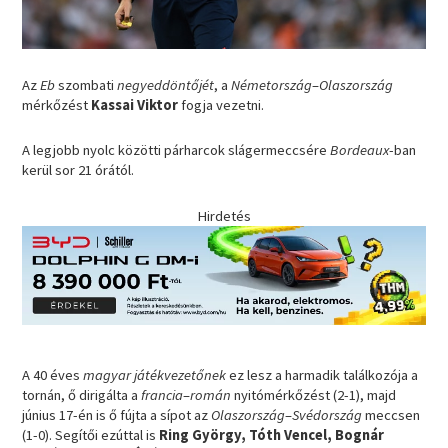
Az
Eb
szombati
negyeddöntőjét
, a
Németország
–
Olaszország
mérkőzést
Kassai Viktor
fogja vezetni.
A legjobb nyolc közötti párharcok slágermeccsére
Bordeaux
-ban
kerül sor 21 órától.
Hirdetés
A 40 éves
magyar játékvezetőnek
ez lesz a harmadik találkozója a
tornán, ő dirigálta a
francia
–
román
nyitómérkőzést (2-1), majd
június 17-én is ő fújta a sípot az
Olaszország
–
Svédország
meccsen
(1-0). Segítői ezúttal is
Ring György, Tóth Vencel, Bognár