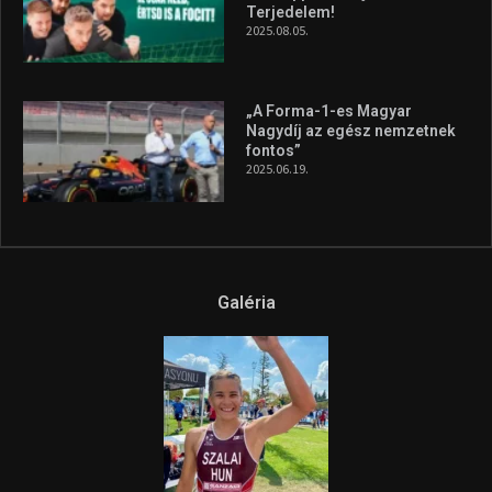
A legfrissebb videók
Az extrém időjárás és az
aszály következményeire hívja
fel a figyelmet Litkai Gergely
és a Greenpeace közös
híradója
2025.08.14.
Ne csak nézd, lásd is a focit! –
itt a Tippmix Teljes
Terjedelem!
2025.08.05.
„A Forma-1-es Magyar
Nagydíj az egész nemzetnek
fontos”
2025.06.19.