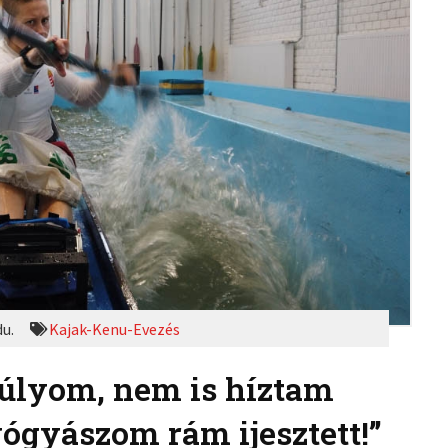
du.
Kajak-Kenu-Evezés
súlyom, nem is híztam
ógyászom rám ijesztett!”