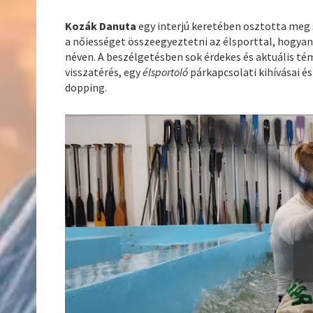
Kozák Danuta
egy interjú keretében osztotta meg 
a nőiességet összeegyeztetni az élsporttal, hogyan
néven. A beszélgetésben sok érdekes és aktuális tém
visszatérés, egy
élsportoló
párkapcsolati kihívásai é
dopping.