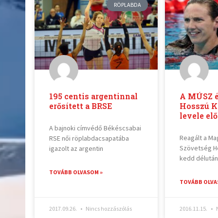
RÖPLABDA
195 centis argentinnal
A MÚSZ ér
erősített a BRSE
Hosszú K
levele elő
A bajnoki címvédő Békéscsabai
Reagált a Ma
RSE női röplabdacsapatába
Szövetség H
igazolt az argentin
kedd délután
TOVÁBB OLVASOM »
TOVÁBB OLVA
2017.09.26.
Nincs hozzászólás
2016.11.15.
N