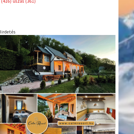
(416)
úszás
(361)
Hirdetés