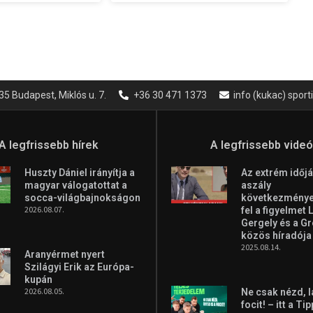
35 Budapest, Miklós u. 7.
+36 30 471 1373
info (kukac) spor
A legfrissebb hírek
A legfrissebb vide
Huszty Dániel irányítja a
Az extrém időjá
magyar válogatottat a
aszály
socca-világbajnokságon
következményei
2026.08.07.
fel a figyelmet 
Gergely és a G
közös híradója
2025.08.14.
Aranyérmet nyert
Szilágyi Erik az Európa-
kupán
2026.08.05.
Ne csak nézd, l
focit! – itt a Ti