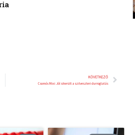
ria
k
t
e
e
d
r
i
e
n
s
t
Köve
KÖVETKEZŐ
Csomós Mixi: Jól sikerült a szilveszteri durrogtatás