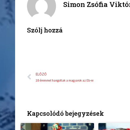
Simon Zsófia Viktó
e
t
b
t
o
e
o
r
k
Szólj hozzá
Előző
ELŐZŐ
18 éremmel hangoltak a magyarok az Eb-re
Kapcsolódó bejegyzések