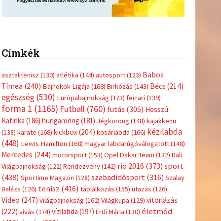
Címkék
Babos
asztalitenisz
(130)
atlétika
(144)
autosport
(123)
Tímea
(240)
Bécs
(214)
Bajnokok Ligája
(168)
Birkózás
(143)
egészség
(530)
Európabajnokság
(173)
ferrari
(139)
forma 1
(1165)
Futball
(760)
futás
(305)
Hosszú
Katinka
(186)
hungaroring
(181)
Jégkorong
(148)
kajakkenu
kézilabda
kickbox
(204)
(138)
karate
(168)
kosárlabda
(166)
(448)
Lewis Hamilton
(168)
magyar labdarúgóválogatott
(148)
Mercedes
(244)
motorsport
(153)
Opel Dakar Team
(132)
Rali
sport
rio 2016
(373)
Világbajnokság
(122)
Rendezvény
(142)
(438)
szabadidősport
(316)
Sportime Magazin
(128)
Szalay
tenisz
(416)
Balázs
(126)
táplálkozás
(155)
utazás
(126)
Video
(247)
vitorlázás
világbajnokság
(162)
Világkupa
(129)
életmód
(222)
vívás
(174)
vízilabda
(197)
Érdi Mária
(130)