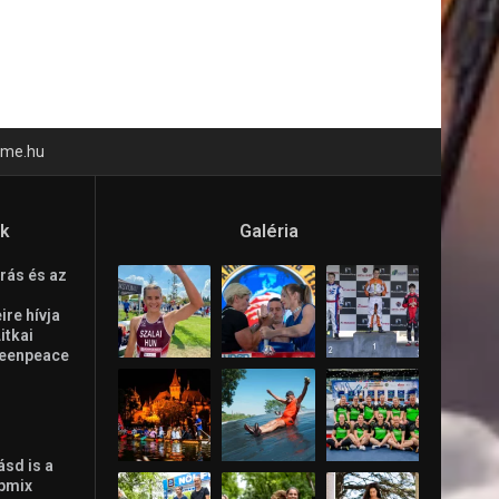
time.hu
ók
Galéria
rás és az
re hívja
Litkai
reenpeace
ásd is a
ppmix