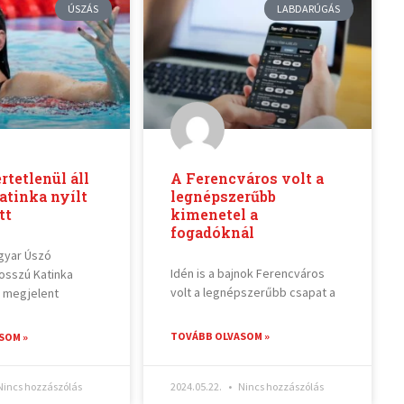
ÚSZÁS
LABDARÚGÁS
tetlenül áll
A Ferencváros volt a
atinka nyílt
legnépszerűbb
tt
kimenetel a
fogadóknál
gyar Úszó
Idén is a bajnok Ferencváros
osszú Katinka
volt a legnépszerűbb csapat a
 megjelent
TOVÁBB OLVASOM »
SOM »
incs hozzászólás
2024.05.22.
Nincs hozzászólás