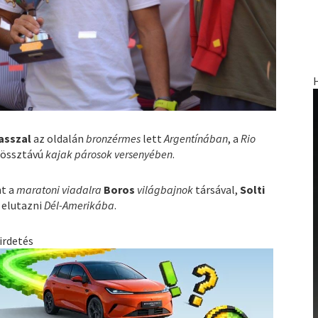
asszal
az oldalán
bronzérmes
lett
Argentínában
, a
Rio
 össztávú
kajak párosok versenyében
.
nt a
maratoni viadalra
Boros
világbajnok
társával,
Solti
 elutazni
Dél-Amerikába
.
irdetés