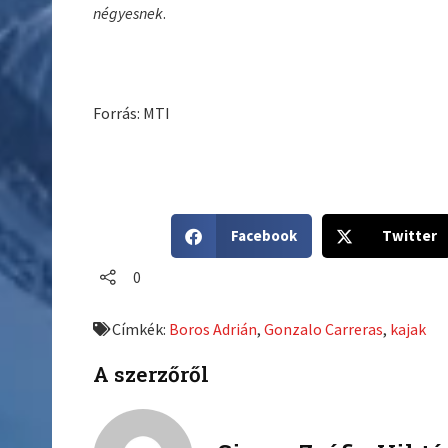
négyesnek
.
Forrás: MTI
S
S
Facebook
Twitter
h
h
a
a
0
r
r
e
e
Címkék:
Boros Adrián
,
Gonzalo Carreras
,
kajak
o
o
n
n
A szerzőről
f
t
a
w
c
i
e
t