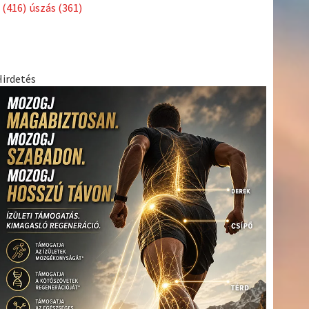
(416)
úszás
(361)
Hirdetés