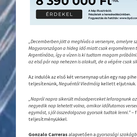
„Decemberben jött a meghívás a versenyre, amelyre sz
Magyarországon a hideg idő miatt csak ergométeren t
Argentínába, így a vízen is ki tudtam magam próbálni
az első pár nap nehezen is alakult, de a végére csak s
Az indulók az első két versenynap után egy nap pih
teljesítenünk,
Neguéntól Viedmáig
kellett eljutniuk.
„Napról napra sikerült másodperceket lefaragnunk az é
negyedik nap lehetett volna, amikor időfutamos versenyt
egymást, s jól összedolgozva gyorsak tudtak lenni.”
– 
teljesítményükkel.
Gonzalo Carreras
alapvetően a
gyorsasági szakágb