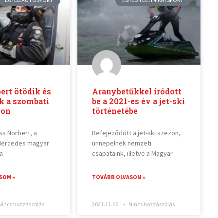
ert ötödik és
Aranybetűkkel íródott
k a szombati
be a 2021-es év a jet-ski
mon
történetébe
ss Norbert, a
Befejeződött a jet-ski szezon,
Mercedes magyar
ünnepelnek nemzeti
a
csapataink, illetve a Magyar
SOM »
TOVÁBB OLVASOM »
incs hozzászólás
2021.11.26.
Nincs hozzászólás