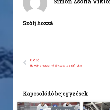
Simon Zsófia Viktó
b
t
o
e
o
r
k
Szólj hozzá
Előző
ELŐZŐ
Hatodik a magyar női tőrcsapat az algíri vk-n
Kapcsolódó bejegyzések
JÉGKORONG