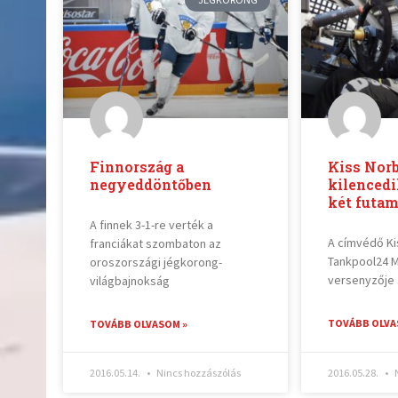
Finnország a
Kiss Norb
negyeddöntőben
kilencedi
két futa
A finnek 3-1-re verték a
A címvédő Ki
franciákat szombaton az
Tankpool24 
oroszországi jégkorong-
versenyzője 
világbajnokság
TOVÁBB OLVA
TOVÁBB OLVASOM »
2016.05.14.
Nincs hozzászólás
2016.05.28.
N