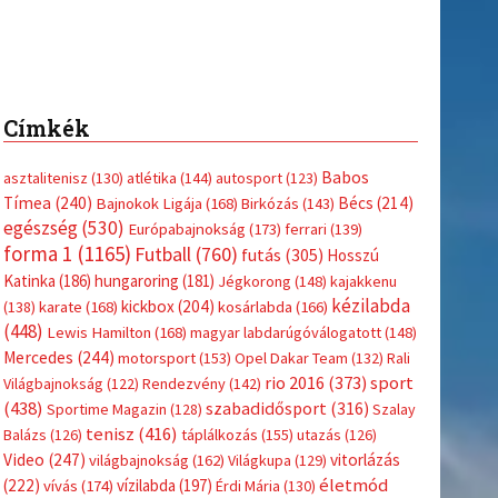
Címkék
Babos
asztalitenisz
(130)
atlétika
(144)
autosport
(123)
Tímea
(240)
Bécs
(214)
Bajnokok Ligája
(168)
Birkózás
(143)
egészség
(530)
Európabajnokság
(173)
ferrari
(139)
forma 1
(1165)
Futball
(760)
futás
(305)
Hosszú
Katinka
(186)
hungaroring
(181)
Jégkorong
(148)
kajakkenu
kézilabda
kickbox
(204)
(138)
karate
(168)
kosárlabda
(166)
(448)
Lewis Hamilton
(168)
magyar labdarúgóválogatott
(148)
Mercedes
(244)
motorsport
(153)
Opel Dakar Team
(132)
Rali
sport
rio 2016
(373)
Világbajnokság
(122)
Rendezvény
(142)
(438)
szabadidősport
(316)
Sportime Magazin
(128)
Szalay
tenisz
(416)
Balázs
(126)
táplálkozás
(155)
utazás
(126)
Video
(247)
vitorlázás
világbajnokság
(162)
Világkupa
(129)
életmód
(222)
vívás
(174)
vízilabda
(197)
Érdi Mária
(130)