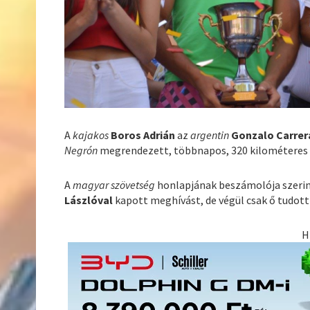
A
kajakos
Boros Adrián
az
argentin
Gonzalo Carrer
Negrón
megrendezett, többnapos, 320 kilométeres
A
magyar szövetség
honlapjának beszámolója szeri
Lászlóval
kapott meghívást, de végül csak ő tudott
H