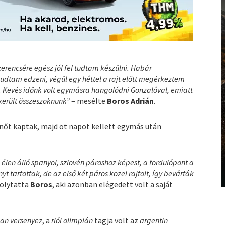
erencsére egész jól fel tudtam készülni. Habár
udtam edzeni, végül egy héttel a rajt előtt megérkeztem
. Kevés időnk volt egymásra hangolódni Gonzalóval, emiatt
ikerült összeszoknunk”
– mesélte
Boros Adrián
.
enőt kaptak, majd öt napot kellett egymás után
len álló spanyol, szlovén pároshoz képest, a fordulópont a
 tartottak, de az első két páros közel rajtolt, így bevárták
folytatta
Boros
, aki azonban elégedett volt a saját
an versenyez
, a
riói olimpián
tagja volt az
argentin