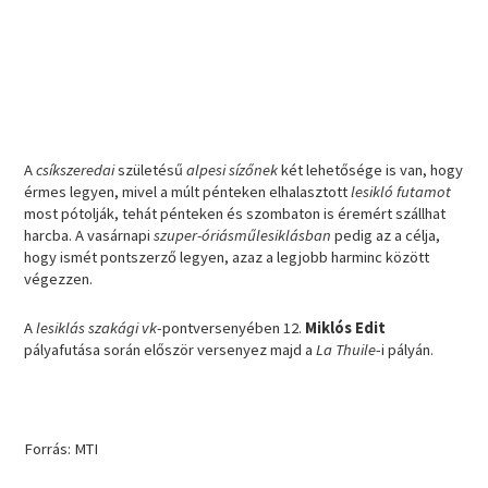
A
csíkszeredai
születésű
alpesi sízőnek
két lehetősége is van, hogy
érmes legyen, mivel a múlt pénteken elhalasztott
lesikló futamot
most pótolják, tehát pénteken és szombaton is éremért szállhat
harcba. A vasárnapi
szuper-óriásműlesiklásban
pedig az a célja,
hogy ismét pontszerző legyen, azaz a legjobb harminc között
végezzen.
A
lesiklás szakági vk
-pontversenyében 12.
Miklós Edit
pályafutása során először versenyez majd a
La Thuile
-i pályán.
Forrás: MTI