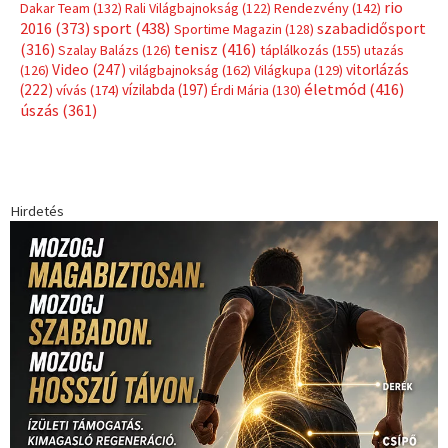
rio
Dakar Team
(132)
Rali Világbajnokság
(122)
Rendezvény
(142)
sport
(438)
2016
(373)
szabadidősport
Sportime Magazin
(128)
(316)
tenisz
(416)
Szalay Balázs
(126)
táplálkozás
(155)
utazás
Video
(247)
vitorlázás
(126)
világbajnokság
(162)
Világkupa
(129)
életmód
(416)
(222)
vívás
(174)
vízilabda
(197)
Érdi Mária
(130)
úszás
(361)
Hirdetés