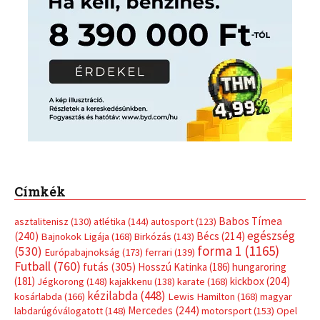
Címkék
Babos Tímea
asztalitenisz
(130)
atlétika
(144)
autosport
(123)
egészség
(240)
Bécs
(214)
Bajnokok Ligája
(168)
Birkózás
(143)
forma 1
(1165)
(530)
Európabajnokság
(173)
ferrari
(139)
Futball
(760)
futás
(305)
Hosszú Katinka
(186)
hungaroring
(181)
kickbox
(204)
Jégkorong
(148)
kajakkenu
(138)
karate
(168)
kézilabda
(448)
kosárlabda
(166)
Lewis Hamilton
(168)
magyar
Mercedes
(244)
labdarúgóválogatott
(148)
motorsport
(153)
Opel