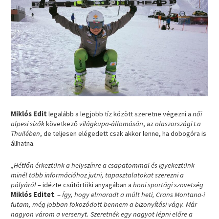
Miklós Edit
legalább a legjobb tíz között szeretne végezni a
női
alpesi sízők
következő
világkupa-állomásán
, az
olaszországi La
Thuilében
, de teljesen elégedett csak akkor lenne, ha dobogóra is
állhatna.
„Hétfőn érkeztünk a helyszínre a csapatommal és igyekeztünk
minél több információhoz jutni, tapasztalatokat szerezni a
pályáról
– idézte csütörtöki anyagában a
honi sportági szövetség
Miklós Editet
. –
Így, hogy elmaradt a múlt heti, Crans Montana-i
futam, még jobban fokozódott bennem a bizonyítási vágy. Már
nagyon várom a versenyt. Szeretnék egy nagyot lépni előre a