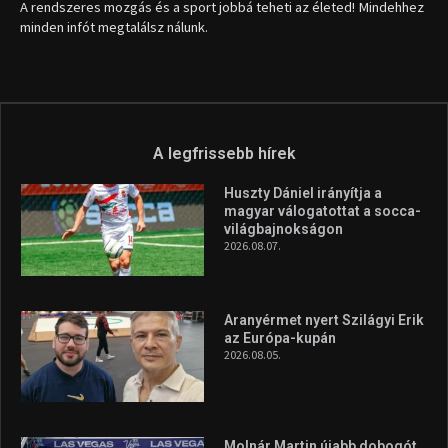
A rendszeres mozgás és a sport jobbá teheti az életed! Mindehhez
minden infót megtalálsz nálunk.
A legfrissebb hírek
Huszty Dániel irányítja a
magyar válogatottat a socca-
világbajnokságon
2026.08.07.
Aranyérmet nyert Szilágyi Erik
az Európa-kupán
2026.08.05.
Molnár Martin újabb dobogót