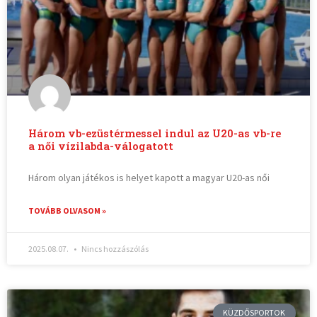
Három vb-ezüstérmessel indul az U20-as vb-re
a női vízilabda-válogatott
Három olyan játékos is helyet kapott a magyar U20-as női
TOVÁBB OLVASOM »
2025.08.07.
Nincs hozzászólás
KÜZDŐSPORTOK