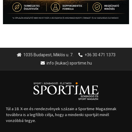
1035 Budapest, Miklós u. 7.
+36 30 471 1373
info (kukac) sportime.hu
Túl a 18. X-en és rendezvények százain a Sportime Magazinnak
továbbra is a legfőbb célja, hogy a mindenki sportját minél
vonzóbbá tegye.