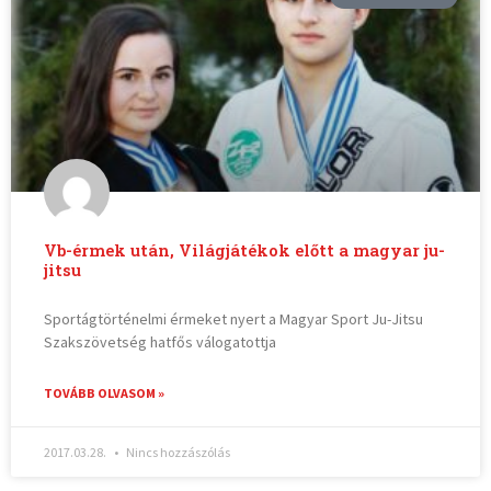
Vb-érmek után, Világjátékok előtt a magyar ju-
jitsu
Sportágtörténelmi érmeket nyert a Magyar Sport Ju-Jitsu
Szakszövetség hatfős válogatottja
TOVÁBB OLVASOM »
2017.03.28.
Nincs hozzászólás