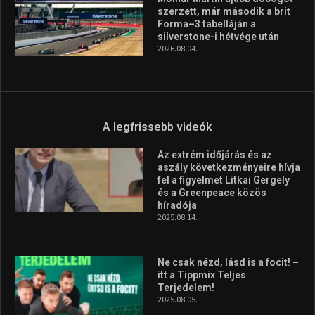
szerzett, már második a brit
Forma–3 tabelláján a
silverstone-i hétvége után
2026.08.04.
A legfrissebb videók
Az extrém időjárás és az
aszály következményeire hívja
fel a figyelmet Litkai Gergely
és a Greenpeace közös
híradója
2025.08.14.
Ne csak nézd, lásd is a focit! –
itt a Tippmix Teljes
Terjedelem!
2025.08.05.