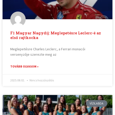
F1 Magyar Nagydíj: Meglepetésre Leclerc-é az
első rajtkocka
Meglepetésre Charles Leclerc, a Ferrari monacói
versenyzője szerezte meg az
TOVÁBB OLVASOM »
2025.08.02.
Nincs hozzászólás
VÍZILABDA