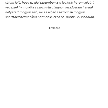
célom felé, hogy az idei szezonban is a legjobb három között
végezzek”
– mondta a
szocsi téli olimpián lesiklásban hetedik
helyezett magyar síző
, aki az előző szezonban
magyar
sporttörténelmet írva harmadik lett a St. Moritz-i vk-viadalon
.
Hirdetés