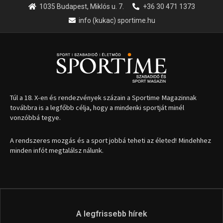
1035 Budapest, Miklós u. 7.
+36 30 471 1373
info (kukac) sportime.hu
Túl a 18. X-en és rendezvények százain a Sportime Magazinnak
továbbra is a legfőbb célja, hogy a mindenki sportját minél
vonzóbbá tegye.
A rendszeres mozgás és a sport jobbá teheti az életed! Mindehhez
minden infót megtalálsz nálunk.
A legfrissebb hírek