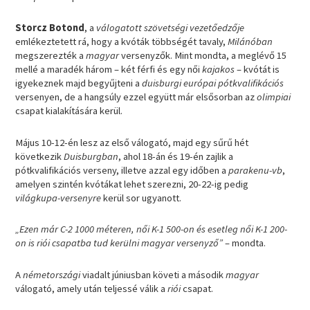
Storcz Botond
, a
válogatott szövetségi vezetőedzője
emlékeztetett rá, hogy a kvóták többségét tavaly,
Milánóban
megszerezték a
magyar
versenyzők. Mint mondta, a meglévő 15
mellé a maradék három – két férfi és egy női
kajakos
– kvótát is
igyekeznek majd begyűjteni a
duisburgi európai pótkvalifikációs
versenyen, de a hangsúly ezzel együtt már elsősorban az
olimpiai
csapat kialakítására kerül.
Május 10-12-én lesz az első válogató, majd egy sűrű hét
következik
Duisburgban
, ahol 18-án és 19-én zajlik a
pótkvalifikációs verseny, illetve azzal egy időben a
parakenu-vb
,
amelyen szintén kvótákat lehet szerezni, 20-22-ig pedig
világkupa-versenyre
kerül sor ugyanott.
„Ezen már C-2 1000 méteren, női K-1 500-on és esetleg női K-1 200-
on is riói csapatba tud kerülni magyar versenyző”
– mondta.
A
németországi
viadalt júniusban követi a második
magyar
válogató, amely után teljessé válik a
riói
csapat.