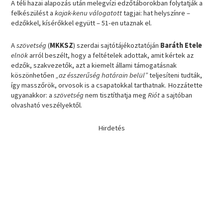
A téli hazai alapozás után melegvízi edzőtáborokban folytatják a
felkészülést a
kajak-kenu válogatott
tagjai: hat helyszínre –
edzőkkel, kísérőkkel együtt – 51-en utaznak el.
A
szövetség
(
MKKSZ
) szerdai sajtótájékoztatóján
Baráth Etele
elnök
arról beszélt, hogy a feltételek adottak, amit kértek az
edzők, szakvezetők, azt a kiemelt állami támogatásnak
köszönhetően
„az ésszerűség határain belül”
teljesíteni tudták,
így masszőrök, orvosok is a csapatokkal tarthatnak. Hozzátette
ugyanakkor: a
szövetség
nem tisztíthatja meg
Riót
a sajtóban
olvasható veszélyektől.
Hirdetés