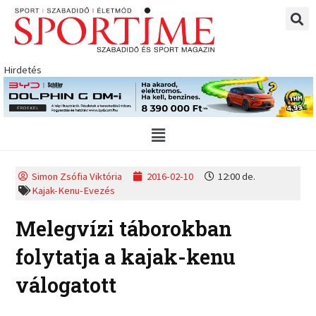
Skip
to
content
Hirdetés
Main
Menu
Simon Zsófia Viktória
2016-02-10
12:00 de.
Kajak-Kenu-Evezés
Melegvízi táborokban
folytatja a kajak-kenu
válogatott