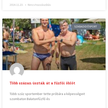
2014.11.23.
Nincs hozzászólás
SZABADIDŐSPORT
Több százan úszták át a fűzfői öblöt
Több száz sportember tette próbára a képességeit
szombaton Balatonfűzfő és