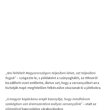
„Ami feltételt Magyarországon teljesíteni lehet, azt teljesíteni
fogjuk”
– szögezte le, s példaként a szúnyoghálót, az itthonról
kiszállított vizet említette, illetve azt, hogy a versenyzőket arra
biztatják majd: megfelelően felkészülve utazzanak ki a játékokra.
„A magyar kajak-kenu erejét bizonyítja, hogy mindhárom
szakágban van éremszerzésre esélyes versenyzőnk”
– utalt az
olimpiával
kapcsolatos várakozásokra.