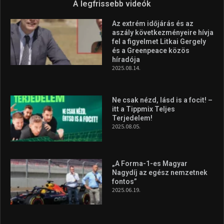
A legfrissebb videók
Az extrém időjárás és az
aszály következményeire hívja
fel a figyelmet Litkai Gergely
és a Greenpeace közös
híradója
2025.08.14.
Ne csak nézd, lásd is a focit! –
itt a Tippmix Teljes
Terjedelem!
2025.08.05.
„A Forma-1-es Magyar
Nagydíj az egész nemzetnek
fontos”
2025.06.19.