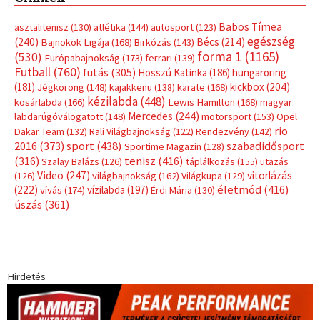
Babos Tímea
asztalitenisz
(130)
atlétika
(144)
autosport
(123)
egészség
(240)
Bécs
(214)
Bajnokok Ligája
(168)
Birkózás
(143)
forma 1
(1165)
(530)
Európabajnokság
(173)
ferrari
(139)
Futball
(760)
futás
(305)
Hosszú Katinka
(186)
hungaroring
(181)
kickbox
(204)
Jégkorong
(148)
kajakkenu
(138)
karate
(168)
kézilabda
(448)
kosárlabda
(166)
Lewis Hamilton
(168)
magyar
Mercedes
(244)
labdarúgóválogatott
(148)
motorsport
(153)
Opel
rio
Dakar Team
(132)
Rali Világbajnokság
(122)
Rendezvény
(142)
sport
(438)
2016
(373)
szabadidősport
Sportime Magazin
(128)
(316)
tenisz
(416)
Szalay Balázs
(126)
táplálkozás
(155)
utazás
Video
(247)
vitorlázás
(126)
világbajnokság
(162)
Világkupa
(129)
életmód
(416)
(222)
vívás
(174)
vízilabda
(197)
Érdi Mária
(130)
úszás
(361)
Hirdetés