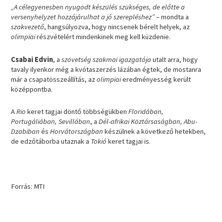
„A célegyenesben nyugodt készülés szükséges, de előtte a
versenyhelyzet hozzájárulhat a jó szerepléshez”
– mondta a
szakvezető
, hangsúlyozva, hogy nincsenek bérelt helyek, az
olimpiai
részvételért mindenkinek meg kell küzdenie.
Csabai Edvin
, a
szövetség szakmai igazgatója
utalt arra, hogy
tavaly ilyenkor még a kvótaszerzés lázában égtek, de mostanra
már a csapatösszeállítás, az
olimpiai
eredményesség került
középpontba.
A
Rio
keret tagjai döntő többségükben
Floridában,
Portugáliában, Sevillában
, a
Dél-afrikai Köztársaságban, Abu-
Dzabiban
és
Horvátországban
készülnek a következő hetekben,
de edzőtáborba utaznak a
Tokió
keret tagjai is.
Forrás: MTI