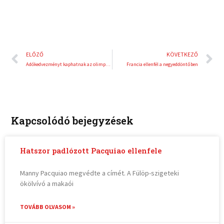
Előző
K
ELŐZŐ
KÖVETKEZŐ
Adókedvezményt kaphatnak az olimpiai pályázatot támogató cégek
Francia ellenfél a negyeddöntőben
Kapcsolódó bejegyzések
Hatszor padlózott Pacquiao ellenfele
Manny Pacquiao megvédte a címét. A Fülöp-szigeteki
ökölvívó a makaói
TOVÁBB OLVASOM »