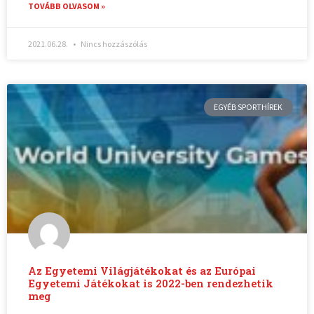
TOVÁBB OLVASOM »
2021.06.28.
Nincs hozzászólás
EGYÉB SPORTHÍREK
Az Egyetemi Világjátékokat és az Európai
Egyetemi Játékokat is 2022-ben rendezhetik
meg