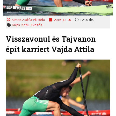
Simon Zsófia Viktória
2016-12-20
12:00 de.
Kajak-Kenu-Evezés
Visszavonul és Tajvanon
épít karriert Vajda Attila