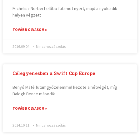
Michelisz Norbert előbb futamot nyert, majd a nyolcadik
helyen végzett
TOVÁBB OLVASOM »
2016.09.04.
Nincs hozzászólás
Célegyenesben a Swift Cup Europe
Benyó Máté futamgyőzelemmel kezdte a hétvégét, míg
Balogh Bence második
TOVÁBB OLVASOM »
2014.10.11.
Nincs hozzászólás