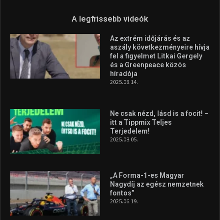
Molnár Martin újabb dobogót
szerzett, már második a brit
Forma–3 tabelláján a
silverstone-i hétvége után
2026.08.04.
Megvan a magyar négyes a
Hungarian Darts Trophyra
2026.07.31.
A legfrissebb videók
Az extrém időjárás és az
aszály következményeire hívja
fel a figyelmet Litkai Gergely
és a Greenpeace közös
híradója
2025.08.14.