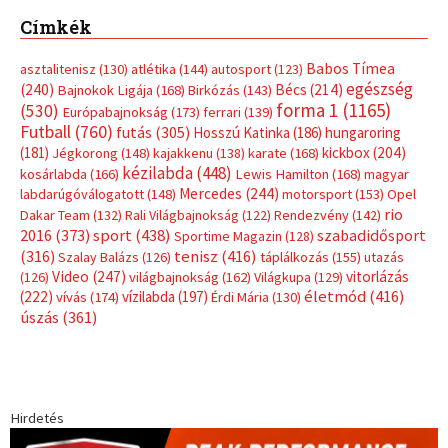
Címkék
Babos Tímea
asztalitenisz
(130)
atlétika
(144)
autosport
(123)
egészség
(240)
Bécs
(214)
Bajnokok Ligája
(168)
Birkózás
(143)
forma 1
(1165)
(530)
Európabajnokság
(173)
ferrari
(139)
Futball
(760)
futás
(305)
Hosszú Katinka
(186)
hungaroring
(181)
kickbox
(204)
Jégkorong
(148)
kajakkenu
(138)
karate
(168)
kézilabda
(448)
kosárlabda
(166)
Lewis Hamilton
(168)
magyar