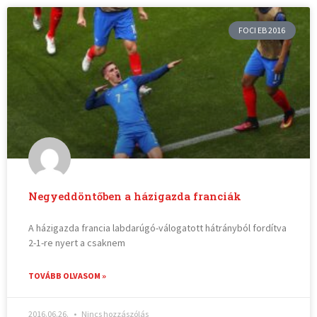
FOCI EB 2016
Negyeddöntőben a házigazda franciák
A házigazda francia labdarúgó-válogatott hátrányból fordítva
2-1-re nyert a csaknem
TOVÁBB OLVASOM »
2016.06.26.
Nincs hozzászólás