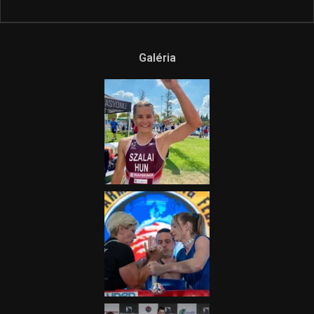
Ne csak nézd, lásd is a focit! –
itt a Tippmix Teljes
Terjedelem!
2025.08.05.
„A Forma-1-es Magyar
Nagydíj az egész nemzetnek
fontos”
2025.06.19.
Galéria