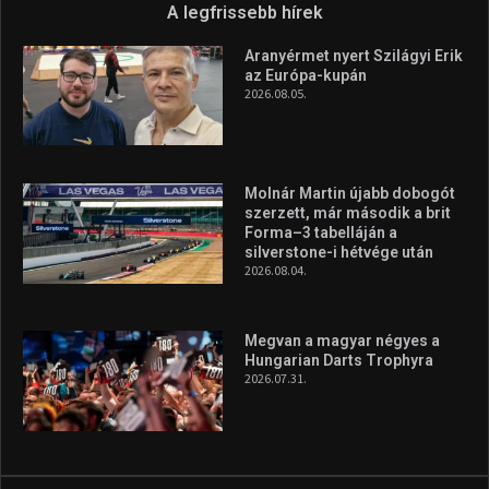
Túl a 18. X-en és rendezvények százain a Sportime Magazinnak
továbbra is a legfőbb célja, hogy a mindenki sportját minél
vonzóbbá tegye.
A rendszeres mozgás és a sport jobbá teheti az életed! Mindehhez
minden infót megtalálsz nálunk.
A legfrissebb hírek
Aranyérmet nyert Szilágyi Erik
az Európa-kupán
2026.08.05.