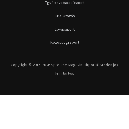
Futás
Kerékpár
Extrém Sportok
Fitnesz
Egyéb szabadidősport
Túra-Utazás
Lovassport
Közösségi sport