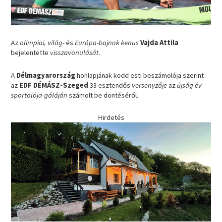
Az
olimpiai, világ-
és
Európa-bajnok kenus
Vajda Attila
bejelentette
visszavonulását
.
A
Délmagyarország
honlapjának kedd esti beszámolója szerint
az
EDF DÉMÁSZ-Szeged
33 esztendős
versenyzője
az
újság év
sportolója-gáláján
számolt be döntéséről.
Hirdetés