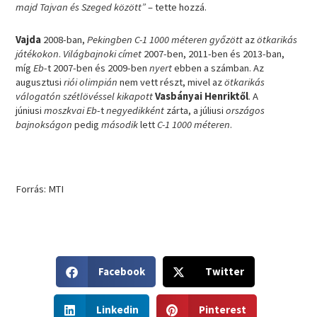
majd Tajvan és Szeged között”
– tette hozzá.
Vajda
2008-ban,
Pekingben C-1 1000 méteren győzött
az
ötkarikás
játékokon
.
Világbajnoki címet
2007-ben, 2011-ben és 2013-ban,
míg
Eb
-t 2007-ben és 2009-ben
nyert
ebben a számban. Az
augusztusi
riói olimpián
nem vett részt, mivel az
ötkarikás
válogatón szétlövéssel kikapott
Vasbányai Henriktől
. A
júniusi
moszkvai Eb
-t
negyedikként
zárta, a júliusi
országos
bajnokságon
pedig
második
lett
C-1 1000 méteren
.
Forrás: MTI
S
S
Facebook
Twitter
h
h
a
a
S
S
r
r
Linkedin
Pinterest
h
h