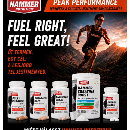
Mercedes
(244)
labdarúgóválogatott
(148)
motorsport
(153)
Opel
rio
Dakar Team
(132)
Rali Világbajnokság
(122)
Rendezvény
(142)
sport
(438)
2016
(373)
szabadidősport
Sportime Magazin
(128)
(316)
tenisz
(416)
Szalay Balázs
(126)
táplálkozás
(155)
utazás
Video
(247)
vitorlázás
(126)
világbajnokság
(162)
Világkupa
(129)
életmód
(416)
(222)
vívás
(174)
vízilabda
(197)
Érdi Mária
(130)
úszás
(361)
Hirdetés