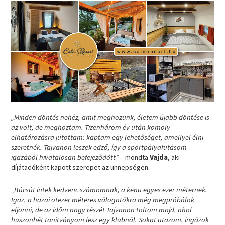
„Minden döntés nehéz, amit meghozunk, életem újabb döntése is
az volt, de meghoztam. Tizenhárom év után komoly
elhatározásra jutottam: kaptam egy lehetőséget, amellyel élni
szeretnék. Tajvanon leszek edző, így a sportpályafutásom
igazából hivatalosan befejeződött”
– mondta
Vajda
, aki
díjátadóként kapott szerepet az ünnepségen.
„Búcsút intek kedvenc számomnak, a kenu egyes ezer méternek.
Igaz, a hazai ötezer méteres válogatókra még megpróbálok
eljönni, de az időm nagy részét Tajvanon töltöm majd, ahol
huszonhét tanítványom lesz egy klubnál. Sokat utazom, ingázok