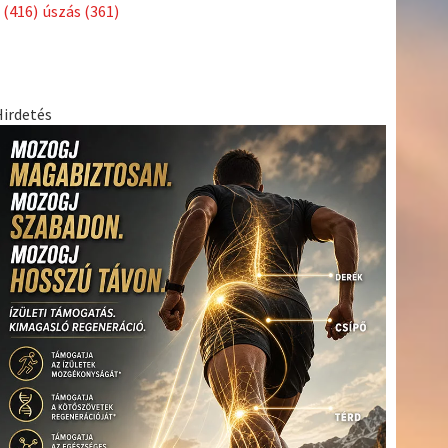
Címkék
Babos
asztalitenisz
(130)
atlétika
(144)
autosport
(123)
Tímea
(240)
Bécs
(214)
Bajnokok Ligája
(168)
Birkózás
(143)
egészség
(530)
Európabajnokság
(173)
ferrari
(139)
forma 1
(1165)
Futball
(760)
futás
(305)
Hosszú
Katinka
(186)
hungaroring
(181)
Jégkorong
(148)
kajakkenu
kézilabda
kickbox
(204)
(138)
karate
(168)
kosárlabda
(166)
(448)
Lewis Hamilton
(168)
magyar labdarúgóválogatott
(148)
Mercedes
(244)
motorsport
(153)
Opel Dakar Team
(132)
Rali
sport
rio 2016
(373)
Világbajnokság
(122)
Rendezvény
(142)
(438)
szabadidősport
(316)
Sportime Magazin
(128)
Szalay
tenisz
(416)
Balázs
(126)
táplálkozás
(155)
utazás
(126)
Video
(247)
vitorlázás
világbajnokság
(162)
Világkupa
(129)
életmód
(222)
vívás
(174)
vízilabda
(197)
Érdi Mária
(130)