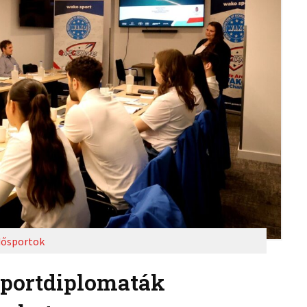
ősportok
sportdiplomaták