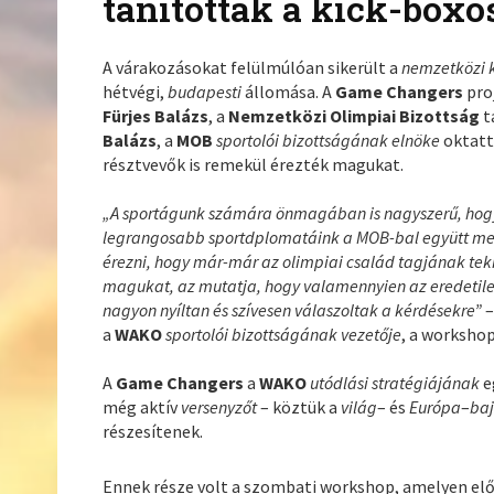
tanították a kick-boxo
A várakozásokat felülmúlóan sikerült a
nemzetközi k
hétvégi,
budapesti
állomása. A
Game
Changers
proj
Fürjes
Balázs
, a
Nemzetközi Olimpiai Bizottság
t
Balázs
, a
MOB
sportolói bizottságának elnöke
oktatt
résztvevők is remekül érezték magukat.
„A sportágunk számára önmagában is nagyszerű, hogy
legrangosabb sportdplomatáink a MOB-bal együtt meg
érezni, hogy már-már az olimpiai család tagjának teki
magukat, az mutatja, hogy valamennyien az eredetileg
nagyon nyíltan és szívesen válaszoltak a kérdésekre”
a
WAKO
sportolói bizottságának vezetője
, a worksho
A
Game Changers
a
WAKO
utódlási stratégiájának
e
még aktív
versenyzőt
– köztük a
világ
– és
Európa
–
ba
részesítenek.
Ennek része volt a szombati workshop, amelyen el