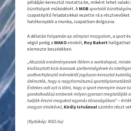
példáján keresztül mutatta be, miként lehet valaki
bizottságok
működését. A
MOB
sportolói bizottságá
csapatépítő feladatokkal vezette rá a résztvevőket
hatékonyabb a munka, csapatban dolgozva.
A délután folyamán az
olimpiai mozgalom
, a
sport
és
végül pedig a
WAKO
elnökét
,
Roy Bakert
hallgathatt
elemezte beszédében.
„Abszolút eredményesnek ítélem a workshopot, minde
kiválasztott kick-boxosok szellemiségének és intellig
szoftverfejlesztő mérnöktől jogászon keresztül kutató
átérezték, hogy a nagyformátumú sportdiplomatáktól 
Érdekes volt azt is látni, hogy a sport mennyire össze 
gondolkodású emberek milyen gyorsan megtalálják a kö
tudják érezni magukat egymás társaságában”
– érté
magyar elnökével
,
Király Istvánnal
szintén részt ve
(Nyitókép: NSO.hu)