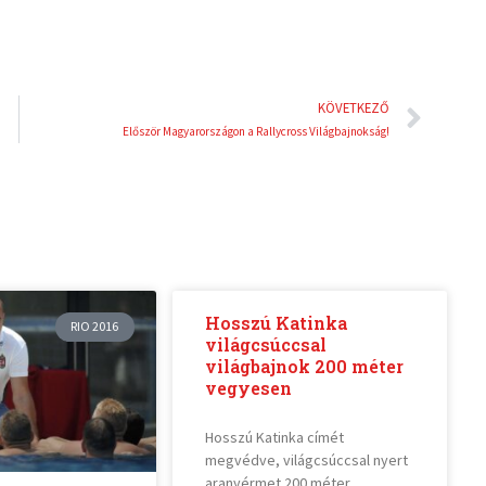
Köve
KÖVETKEZŐ
Először Magyarországon a Rallycross Világbajnokság!
Hosszú Katinka
RIO 2016
világcsúccsal
világbajnok 200 méter
vegyesen
Hosszú Katinka címét
megvédve, világcsúccsal nyert
aranyérmet 200 méter