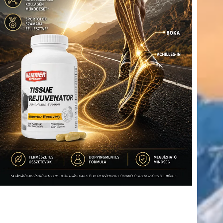
(416)
úszás
(361)
Hirdetés