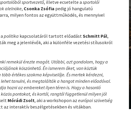
sportolóból sportvezető
, illetve ecsetelte a
sportolói
nak alelnöke
,
Csonka Zsófia
pedig jó hangulatú
 arra, milyen fontos az együttműködés, és mennyivel
 a
politika
kapcsolatáról tartott előadást
Schmitt Pál
,
ák meg a jelenlévők, aki a különféle vezetési stílusokról
nki remekül érezte magát. Utóbbi, azt gondolom, hogy a
enciájának köszönhető. Én ismerem őket, van köztük
ig több értékes szakma képviselője. És mertek kérdezni,
lehet tanulni, és megtalálták a hangot minden előadóval.
tudja hozni az embereket ilyen téren is. Hogy a hasonló
zös pontokat, és kortól, rangtól függetlenül milyen jól
kelt
Mórádi Zsolt
, aki a workshopon az
európai szövetség
tt az interaktív beszélgetésekben és vitákban.