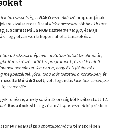
sokat
ick-box szövetség
, a
WAKO
vezetőképző
programjának
ektre kiválasztott fiatal
kick-boxosokat
többek között
agja,
Schmitt Pál
, a
NOB
tiszteletbeli tagja
, és
Baji
ák – egy olyan workshopon, ahol a tanárok és a
 bár a kick-box még nem mutatkozhatott be olimpián,
határozó részét adták a programnak, és azt lehetett
ntenek bennünket. Azt pedig, hogy ők is jól érezték
 megbeszéltnél jóval több időt töltöttek a körünkben, és
– mesélte
Mórádi Zsolt
, volt legendás
kick-box versenyző
,
p fő
szervezője
.
gyik fő része, amely során 12 országból kiválasztott 12,
jnok
Busa Andreát
– egy éven át
sportvezetői
képzésben
őször
Fürjes Balázs
a
sportdiplomácia
témakörében