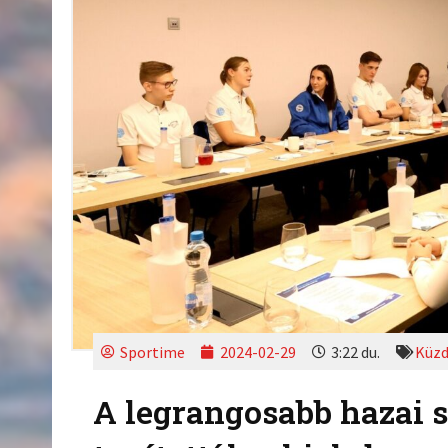
Sportime
2024-02-29
3:22 du.
Küzd
A legrangosabb hazai 