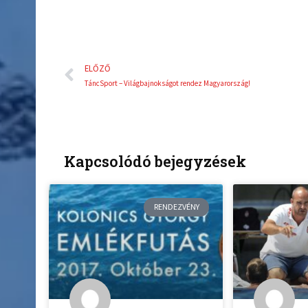
Előző
ELŐZŐ
TáncSport – Világbajnokságot rendez Magyarország!
Kapcsolódó bejegyzések
RENDEZVÉNY