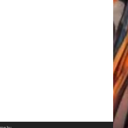
time.hu