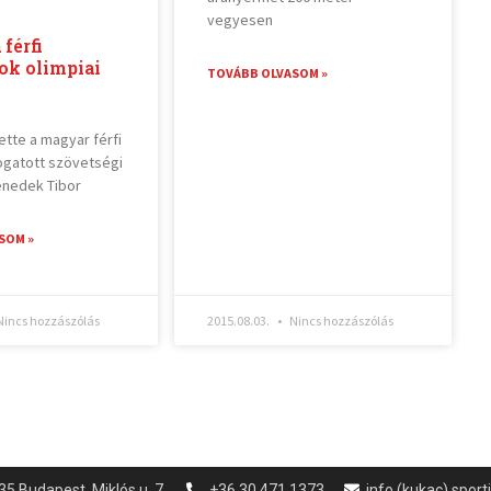
vegyesen
férfi
ok olimpiai
TOVÁBB OLVASOM »
ette a magyar férfi
logatott szövetségi
enedek Tibor
SOM »
incs hozzászólás
2015.08.03.
Nincs hozzászólás
35 Budapest, Miklós u. 7.
+36 30 471 1373
info (kukac) spor