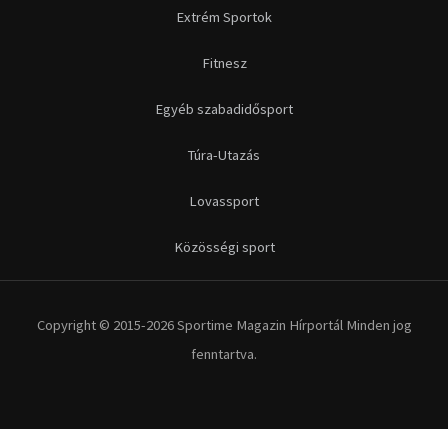
Futás
Kerékpár
Extrém Sportok
Fitnesz
Egyéb szabadidősport
Túra-Utazás