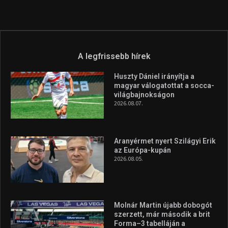
Túl a 18. X-en és rendezvények százain a Sportime Magazinnak
továbbra is a legfőbb célja, hogy a mindenki sportját minél
vonzóbbá tegye.
A rendszeres mozgás és a sport jobbá teheti az életed! Mindehhez
minden infót megtalálsz nálunk.
A legfrissebb hírek
Huszty Dániel irányítja a
magyar válogatottat a socca-