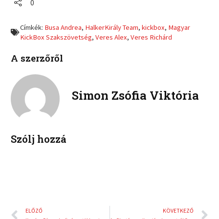
r
r
0
n
n
e
e
f
t
o
o
a
w
Címkék:
Busa Andrea
,
HalkerKirály Team
,
kickbox
,
Magyar
n
n
c
i
KickBox Szakszövetség
,
Veres Alex
,
Veres Richárd
l
p
e
t
i
i
b
t
A szerzőről
n
n
o
e
k
t
o
r
e
e
k
d
r
Simon Zsófia Viktória
i
e
n
s
t
Szólj hozzá
Előző
K
ELŐZŐ
KÖVETKEZŐ