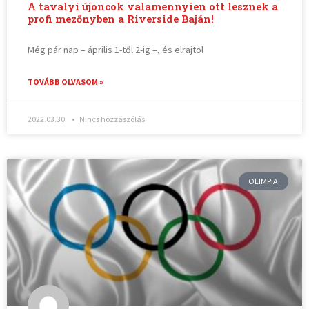
A tavalyi újoncok valamennyien ott lesznek a
profi mezőnyben a Riverside Baján!
Még pár nap – április 1-től 2-ig –, és elrajtol
TOVÁBB OLVASOM »
2022.03.30.
Nincs hozzászólás
OLIMPIA