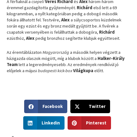
A férfiaknál a
csepeli
Veres Richárd
és
Alex
három-három
éremmel gazdagította gyűjteményét.
Richárd
első lett a 69
kilogrammban, a nyílt kategóriában pedig a dobogó második
fokára állhatott fel. Testvére,
Alex
a súlycsoportos küzdelmek
során egy ezüst és egy bronz medált gyűjtött be. A fivérek a
csapatok versenyében is felállhattak a dobogóra,
Richárd
ezüsthöz,
Alex
pedig bronzhoz segítette klubjuk együtteseit.
Az éremtáblázaton
Magyarország
a második helyen végzett a
házigazda olaszok mögött, míg a klubok között a
Halker-Király
Team
lett a legeredményesebb. Az eredmények rendkívül jó
előjelek a májusi
budapesti kick-box
Világkupa
előtt.
S
S
Facebook
Twitter
h
h
a
a
S
S
r
r
Linkedin
Pinterest
h
h
e
e
a
a
o
o