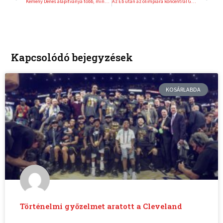
Kemény Dénes alapítványa több, mint száz gyereknek tartott élménynapot a bicskei gyermekotthonban
Az Eb után az olimpiára koncentrál Galambos Ramóna
Kapcsolódó bejegyzések
KOSÁRLABDA
Történelmi győzelmet aratott a Cleveland