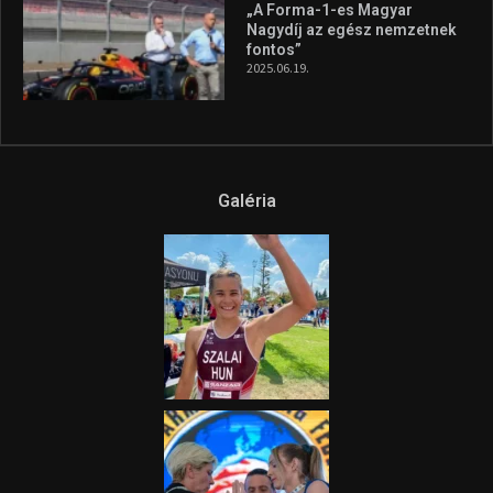
Az extrém időjárás és az
aszály következményeire hívja
fel a figyelmet Litkai Gergely
és a Greenpeace közös
híradója
2025.08.14.
Ne csak nézd, lásd is a focit! –
itt a Tippmix Teljes
Terjedelem!
2025.08.05.
„A Forma-1-es Magyar
Nagydíj az egész nemzetnek
fontos”
2025.06.19.