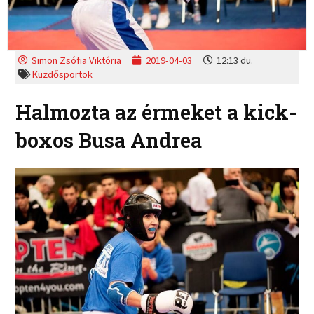
Simon Zsófia Viktória
2019-04-03
12:13 du.
Küzdősportok
Halmozta az érmeket a kick-
boxos Busa Andrea