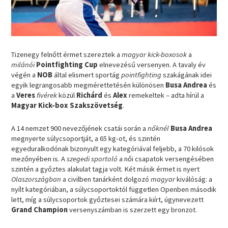
Tizenegy felnőtt érmet szereztek a
magyar kick-boxosok
a
milánói
Pointfighting Cup
elnevezésű versenyen. A tavaly év
végén a
NOB
által elismert sportág
pointfighting
szakágának idei
egyik legrangosabb megmérettetésén különösen
Busa Andrea
és
a
Veres
fivérek
közül
Richárd
és
Alex
remekeltek – adta hírül a
Magyar Kick-box Szakszövetség
.
A 14 nemzet 900 nevezőjének csatái során a
nőknél
Busa Andrea
megnyerte súlycsoportját, a 65 kg-ot, és szintén
egyeduralkodónak bizonyult egy kategóriával feljebb, a 70 kilósok
mezőnyében is. A
szegedi sportoló
a női csapatok versengésében
szintén a győztes alakulat tagja volt. Két másik érmet is nyert
Olaszországban
a civilben tanárként dolgozó
magyar
kiválóság: a
nyílt kategóriában, a súlycsoportoktól független Openben második
lett, míg a súlycsoportok győztesei számára kiírt, úgynevezett
Grand Champion
versenyszámban is szerzett egy bronzot.