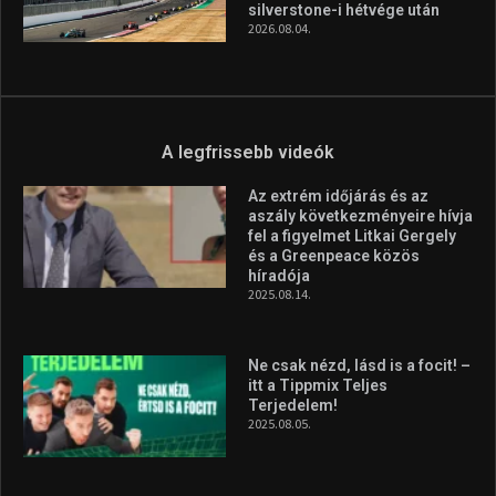
világbajnokságon
2026.08.07.
Aranyérmet nyert Szilágyi Erik
az Európa-kupán
2026.08.05.
Molnár Martin újabb dobogót
szerzett, már második a brit
Forma–3 tabelláján a
silverstone-i hétvége után
2026.08.04.
A legfrissebb videók