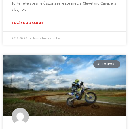
Története során először szerezte meg a Cleveland Cavaliers
a bajnoki
TOVÁBB OLVASOM »
2016.06.20.
Nincs hozzászólás
AUTOSPORT