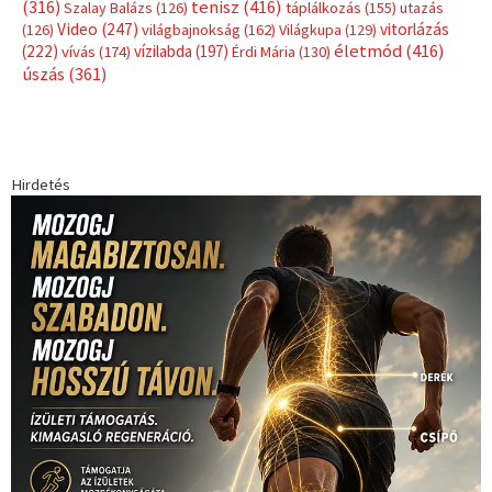
Címkék
Babos Tímea
asztalitenisz
(130)
atlétika
(144)
autosport
(123)
egészség
(240)
Bécs
(214)
Bajnokok Ligája
(168)
Birkózás
(143)
forma 1
(1165)
(530)
Európabajnokság
(173)
ferrari
(139)
Futball
(760)
futás
(305)
Hosszú Katinka
(186)
hungaroring
(181)
kickbox
(204)
Jégkorong
(148)
kajakkenu
(138)
karate
(168)
kézilabda
(448)
kosárlabda
(166)
Lewis Hamilton
(168)
magyar
Mercedes
(244)
labdarúgóválogatott
(148)
motorsport
(153)
Opel
rio
Dakar Team
(132)
Rali Világbajnokság
(122)
Rendezvény
(142)
sport
(438)
2016
(373)
szabadidősport
Sportime Magazin
(128)
(316)
tenisz
(416)
Szalay Balázs
(126)
táplálkozás
(155)
utazás
Video
(247)
vitorlázás
(126)
világbajnokság
(162)
Világkupa
(129)
életmód
(416)
(222)
vívás
(174)
vízilabda
(197)
Érdi Mária
(130)
úszás
(361)
Hirdetés