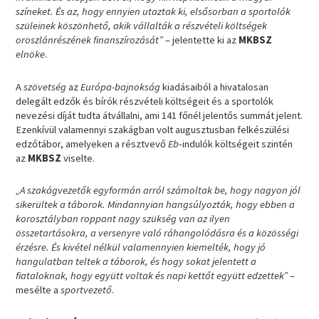
színeket. És az, hogy ennyien utaztak ki, elsősorban a sportolók
szüleinek köszönhető, akik vállalták a részvételi költségek
oroszlánrészének finanszírozását”
– jelentette ki az
MKBSZ
elnöke
.
A
szövetség
az
Európa-bajnokság
kiadásaiból a hivatalosan
delegált edzők és bírók részvételi költségeit és a sportolók
nevezési díját tudta átvállalni, ami 141 főnél jelentős summát jelent.
Ezenkívül valamennyi szakágban volt augusztusban felkészülési
edzőtábor, amelyeken a résztvevő
Eb
-indulók költségeit szintén
az
MKBSZ
viselte.
„A szakágvezetők egyformán arról számoltak be, hogy nagyon jól
sikerültek a táborok. Mindannyian hangsúlyozták, hogy ebben a
korosztályban roppant nagy szükség van az ilyen
összetartásokra, a versenyre való ráhangolódásra és a közösségi
érzésre. És kivétel nélkül valamennyien kiemelték, hogy jó
hangulatban teltek a táborok, és hogy sokat jelentett a
fiataloknak, hogy együtt voltak és napi kettőt együtt edzettek”
–
mesélte a
sportvezető
.