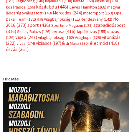
(181)
kickbox
(204)
Jégkorong
(148)
kajakkenu
(138)
karate
(168)
kézilabda
(448)
kosárlabda
(166)
Lewis Hamilton
(168)
magyar
Mercedes
(244)
labdarúgóválogatott
(148)
motorsport
(153)
Opel
rio
Dakar Team
(132)
Rali Világbajnokság
(122)
Rendezvény
(142)
sport
(438)
2016
(373)
szabadidősport
Sportime Magazin
(128)
(316)
tenisz
(416)
Szalay Balázs
(126)
táplálkozás
(155)
utazás
Video
(247)
vitorlázás
(126)
világbajnokság
(162)
Világkupa
(129)
életmód
(416)
(222)
vívás
(174)
vízilabda
(197)
Érdi Mária
(130)
úszás
(361)
Hirdetés