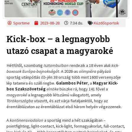
Sportime
2023-08-28
7:34 du.
Küzdősportok
Kick-box – a legnagyobb
utazó csapat a magyaroké
Hétfőtől, szombatig
Isztambulban
rendezik a 18 éven aluli
kick-
boxosok Európa-bajnokságát
. A 2028-as
olimpiára
pályázó
sportág utánpótlás
Eb
-jén 38 ország több mint 1600 versenyzője
lép tatamira és száll ringbe.
Galambos Péter
, a
Magyar Kick-
box Szakszövetség
elnöke
büszke rá, hogy 141 fővel a
magyaroké
a legnagyobb létszámú válogatott, amely
Törökországba
utazott, és azt várja fiataljainktól, hogy az
éremtáblázaton az éremtáblázat első három helyén végezzenek.
A
kontinensviadalon
a sportág mind a hét szakágában –
pointfighting, light-contact, kick-light, formagyakorlat, full-contact,
low-kick és K1 –, több korosztályban avatnak bajnokokat, és egy