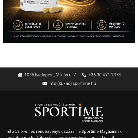
1035 Budapest, Miklós u. 7.
+36 30 471 1373
info (kukac) sportime.hu
Túl a 18. X-en és rendezvények százain a Sportime Magazinnak
továbbra is a legfőbb célja, hogy a mindenki sportját minél