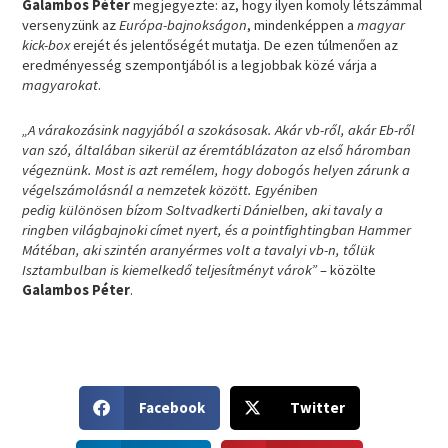
Galambos Péter
megjegyezte: az, hogy ilyen komoly létszámmal
versenyzünk az
Európa-bajnokságon
, mindenképpen a
magyar
kick-box
erejét és jelentőségét mutatja. De ezen túlmenően az
eredményesség szempontjából is a legjobbak közé várja a
magyarokat
.
„A várakozásink nagyjából a szokásosak. Akár vb-ről, akár Eb-ről
van szó, általában sikerül az éremtáblázaton az első háromban
végeznünk. Most is azt remélem, hogy dobogós helyen zárunk a
végelszámolásnál a nemzetek között. Egyéniben
pedig különösen bízom Soltvadkerti Dánielben, aki tavaly a
ringben világbajnoki címet nyert, és a pointfightingban Hammer
Mátéban, aki szintén aranyérmes volt a tavalyi vb-n, tőlük
Isztambulban is kiemelkedő teljesítményt várok”
– közölte
Galambos Péter
.
S
S
Facebook
Twitter
h
h
a
a