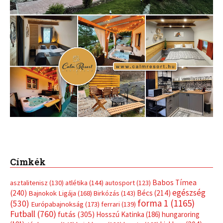
Címkék
Babos Tímea
asztalitenisz
(130)
atlétika
(144)
autosport
(123)
egészség
(240)
Bécs
(214)
Bajnokok Ligája
(168)
Birkózás
(143)
forma 1
(1165)
(530)
Európabajnokság
(173)
ferrari
(139)
Futball
(760)
futás
(305)
Hosszú Katinka
(186)
hungaroring