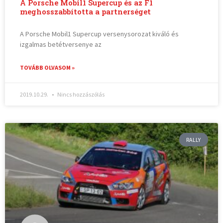
A Porsche Mobil1 Supercup és az F1
meghosszabbította a partnerséget
A Porsche Mobil1 Supercup versenysorozat kiváló és
izgalmas betétversenye az
TOVÁBB OLVASOM »
2019.10.29.
Nincs hozzászólás
RALLY