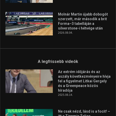
Molnár Martin újabb dobogót
szerzett, már második a brit
Forma–3 tabelláján a
silverstone-i hétvége után
2026.08.04.
A legfrissebb videók
Az extrém időjárás és az
aszály következményeire hívja
fel a figyelmet Litkai Gergely
és a Greenpeace közös
híradója
2025.08.14.
Ne csak nézd, lásd is a focit! –
itt a Tippmix Teljes