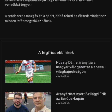
vonzóbbá tegye.
A rendszeres mozgás és a sport jobbá teheti az életed! Mindehhez
minden infót megtalálsz nálunk.
A legfrissebb hírek
Huszty Dániel irányítja a
magyar válogatottat a socca-
világbajnokságon
2026.08.07.
Aranyérmet nyert Szilágyi Erik
az Európa-kupán
2026.08.05.