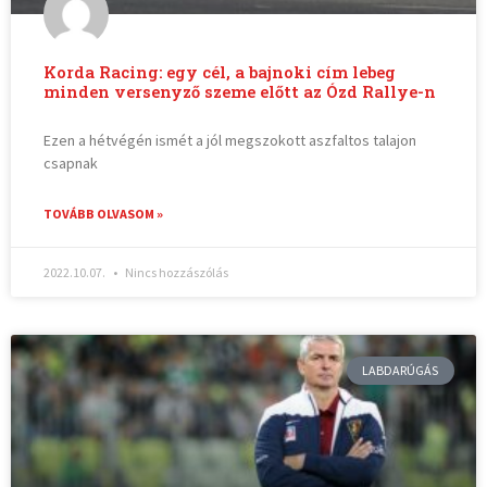
Korda Racing: egy cél, a bajnoki cím lebeg
minden versenyző szeme előtt az Ózd Rallye-n
Ezen a hétvégén ismét a jól megszokott aszfaltos talajon
csapnak
TOVÁBB OLVASOM »
2022.10.07.
Nincs hozzászólás
LABDARÚGÁS