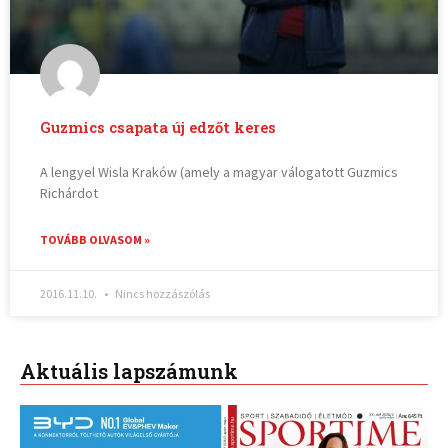
Guzmics csapata új edzőt keres
A lengyel Wisla Kraków (amely a magyar válogatott Guzmics
Richárdot
TOVÁBB OLVASOM »
2016.11.10.
Nincs hozzászólás
Aktuális lapszámunk