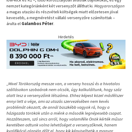
nemzet kategóriánként két versenyzőt állíthat ki.
Magyarországon
a magas utazási és részvételi költségek miatt előzetesen jóval
kevesebb, a megméretést vállaló versenyzőre számítottak –
árulta el
Galambos Péter
.
Hirdetés
„Mivel Törökország messze van, a verseny hosszú és a hivatalos
szállásokon szobaárak nem olcsók, úgy kalkuláltunk, hogy száz
alatt lesz a versenyzőink létszáma. Ehhez képest közel másfélszer
ennyi lett a vége, ami az utazás szervezésében nem kevés
problémát okozott, de annál büszkébb vagyok rá, hogy a
házigazda törökök után a miénk a második legnépesebb csapat.
Hozzáteszem, szó sincs arról, hogy valamiféle Önök kérték műsor
keretében adtunk volna lehetőséget a versenyzőknek, hanem
kvalifikáció alapján dőlt el, hogy kik képviselhetik a magyar