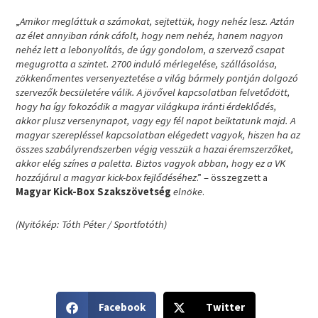
„
Amikor megláttuk a számokat, sejtettük, hogy nehéz lesz. Aztán
az élet annyiban ránk cáfolt, hogy nem nehéz, hanem nagyon
nehéz lett a lebonyolítás, de úgy gondolom, a szervező csapat
megugrotta a szintet. 2700 induló mérlegelése, szállásolása,
zökkenőmentes versenyeztetése a világ bármely pontján dolgozó
szervezők becsületére válik. A jövővel kapcsolatban felvetődött,
hogy ha így fokozódik a magyar világkupa iránti érdeklődés,
akkor plusz versenynapot, vagy egy fél napot beiktatunk majd. A
magyar szerepléssel kapcsolatban elégedett vagyok, hiszen ha az
összes szabályrendszerben végig vesszük a hazai éremszerzőket,
akkor elég színes a paletta. Biztos vagyok abban, hogy ez a VK
hozzájárul a magyar kick-box fejlődéséhez
.” – összegzett a
Magyar Kick-Box Szakszövetség
elnöke
.
(Nyitókép: Tóth Péter / Sportfotóth)
S
S
Facebook
Twitter
h
h