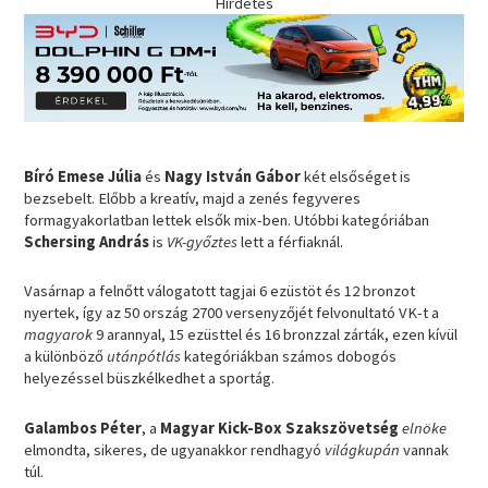
Hirdetés
Bíró Emese Júlia
és
Nagy István Gábor
két elsőséget is
bezsebelt. Előbb a kreatív, majd a zenés fegyveres
formagyakorlatban lettek elsők mix-ben. Utóbbi kategóriában
Schersing András
is
VK-győztes
lett a férfiaknál.
Vasárnap a felnőtt válogatott tagjai 6 ezüstöt és 12 bronzot
nyertek, így az 50 ország 2700 versenyzőjét felvonultató VK-t a
magyarok
9 arannyal, 15 ezüsttel és 16 bronzzal zárták, ezen kívül
a különböző
utánpótlás
kategóriákban számos dobogós
helyezéssel büszkélkedhet a sportág.
Galambos Péter
, a
Magyar Kick-Box Szakszövetség
elnöke
elmondta, sikeres, de ugyanakkor rendhagyó
világkupán
vannak
túl.