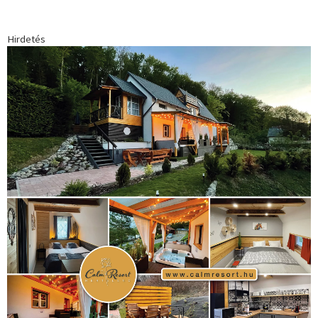
forma 1
(1165)
(530)
Európabajnokság
(173)
ferrari
(139)
Futball
(760)
futás
(305)
Hosszú Katinka
(186)
hungaroring
(181)
kickbox
(204)
Jégkorong
(148)
kajakkenu
(138)
karate
(168)
kézilabda
(448)
kosárlabda
(166)
Lewis Hamilton
(168)
magyar
Mercedes
(244)
labdarúgóválogatott
(148)
motorsport
(153)
Opel
rio
Dakar Team
(132)
Rali Világbajnokság
(122)
Rendezvény
(142)
sport
(438)
2016
(373)
szabadidősport
Sportime Magazin
(128)
(316)
tenisz
(416)
Szalay Balázs
(126)
táplálkozás
(155)
utazás
Video
(247)
vitorlázás
(126)
világbajnokság
(162)
Világkupa
(129)
életmód
(416)
(222)
vívás
(174)
vízilabda
(197)
Érdi Mária
(130)
úszás
(361)
Hirdetés