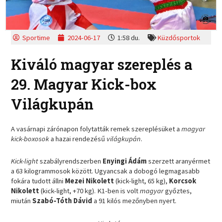
Sportime
2024-06-17
1:58 du.
Küzdősportok
Kiváló magyar szereplés a
29. Magyar Kick-box
Világkupán
A vasárnapi zárónapon folytatták remek szereplésüket a
magyar
kick-boxosok
a hazai rendezésű
világkupán
.
Kick-light
szabályrendszerben
Enyingi Ádám
szerzett aranyérmet
a 63 kilogrammosok között. Ugyancsak a dobogó legmagasabb
fokára tudott állni
Mezei Nikolett
(kick-light, 65 kg),
Korcsok
Nikolett
(kick-light, +70 kg). K1-ben is volt
magyar
győztes,
miután
Szabó-Tóth Dávid
a 91 kilós mezőnyben nyert.