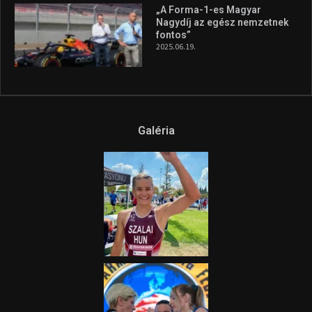
Az extrém időjárás és az
aszály következményeire hívja
fel a figyelmet Litkai Gergely
és a Greenpeace közös
híradója
2025.08.14.
Ne csak nézd, lásd is a focit! –
itt a Tippmix Teljes
Terjedelem!
2025.08.05.
„A Forma-1-es Magyar
Nagydíj az egész nemzetnek
fontos”
2025.06.19.