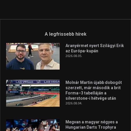
info (kukac) sportime.hu
Túl a 18. X-en és rendezvények százain a Sportime Magazinnak
továbbra is a legfőbb célja, hogy a mindenki sportját minél
vonzóbbá tegye.
A rendszeres mozgás és a sport jobbá teheti az életed! Mindehhez
minden infót megtalálsz nálunk.
A legfrissebb hírek
Aranyérmet nyert Szilágyi Erik
az Európa-kupán