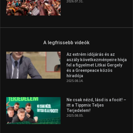
2026.08.05.
Molnár Martin újabb dobogót
szerzett, már második a brit
Forma–3 tabelláján a
silverstone-i hétvége után
2026.08.04.
Megvan a magyar négyes a
Hungarian Darts Trophyra
2026.07.31.
A legfrissebb videók