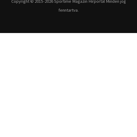
Fitnesz
Egyéb szabadidősport
Túra-Utazás
Lovassport
Közösségi sport
Copyright © 2015-2026 Sportime Magazin Hírportál Minden jog
fenntartva.