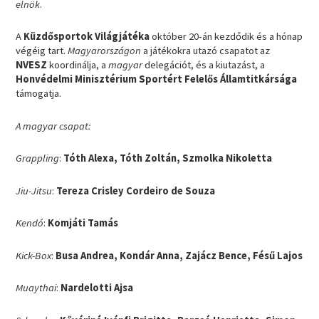
elnök
.
A
Küzdősportok Világjátéka
október 20-án kezdődik és a hónap
végéig tart.
Magyarországon
a játékokra utazó csapatot az
NVESZ
koordinálja, a
magyar
delegációt, és a kiutazást, a
Honvédelmi Minisztérium Sportért Felelős Államtitkársága
támogatja.
A magyar csapat:
Grappling
:
Tóth Alexa, Tóth Zoltán, Szmolka Nikoletta
Jiu-Jitsu
:
Tereza Crisley Cordeiro de Souza
Kendó
:
Komjáti Tamás
Kick-Box
:
Busa Andrea, Kondár Anna, Zajácz Bence, Fésű Lajos
Muaythai
:
Nardelotti Ajsa