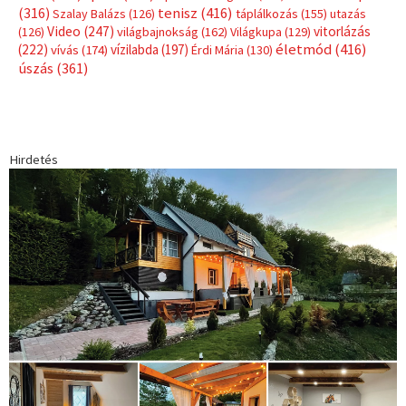
Címkék
Babos Tímea
asztalitenisz
(130)
atlétika
(144)
autosport
(123)
egészség
(240)
Bécs
(214)
Bajnokok Ligája
(168)
Birkózás
(143)
forma 1
(1165)
(530)
Európabajnokság
(173)
ferrari
(139)
Futball
(760)
futás
(305)
Hosszú Katinka
(186)
hungaroring
(181)
kickbox
(204)
Jégkorong
(148)
kajakkenu
(138)
karate
(168)
kézilabda
(448)
kosárlabda
(166)
Lewis Hamilton
(168)
magyar
Mercedes
(244)
labdarúgóválogatott
(148)
motorsport
(153)
Opel
rio
Dakar Team
(132)
Rali Világbajnokság
(122)
Rendezvény
(142)
sport
(438)
2016
(373)
szabadidősport
Sportime Magazin
(128)
(316)
tenisz
(416)
Szalay Balázs
(126)
táplálkozás
(155)
utazás
Video
(247)
vitorlázás
(126)
világbajnokság
(162)
Világkupa
(129)
életmód
(416)
(222)
vívás
(174)
vízilabda
(197)
Érdi Mária
(130)
úszás
(361)