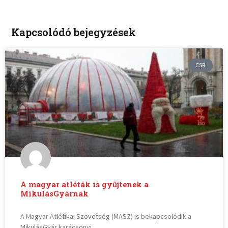
Kapcsolódó bejegyzések
CSR
A magyar atléták is gyűjtenek a
MikulásGyárnak
A Magyar Atlétikai Szövetség (MASZ) is bekapcsolódik a
MikulásGyár karácsonyi