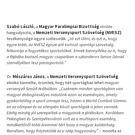
Szabó László
, a
Magyar Paralimpiai Bizottság
elnöke
hangsúlyozta, a
Nemzeti Versenysport Szövetség (NVESZ)
tevékenysége egyre szélesedik. „
Jó ezt látni, és azt is, hogy
egyre több, az NVESZ égisze alá tartozó sportági szövetség
felkarolja a fogyatékos sportolókat. Ennek bizonyítéka az is, hogy
a Rijádba kiutazó magyar csapatban a szkanderos Simon Dániel
személyében lesz parasportoló.”
Dr.
Mészáros János
, a
Nemzeti Versenysport Szövetség
elnöke kiemelte, örömteli, hogy hét sportágban lehet
magyar
versenyző Szaúd-Arábiában
. „
Csaknem minden sportágban van
magyar dobogóesélyes indulónk azon az eseményen, amely
gyakorlatilag a sport ünnepe lesz, hiszen a World Combat Games-
en az olimpiai és az olimpián kívüli sportágak is jelen vannak.
Eddig mindig jól szerepeltek a magyarok a játékokon. Korábban
Pekingben és Szentpéterváron volt ez a multisport esemény,
mindkettőről több éremmel tért haza a magyar küldöttség.
Remélem, hogy folytatódik ez a szép hagyomány
” – mondta az