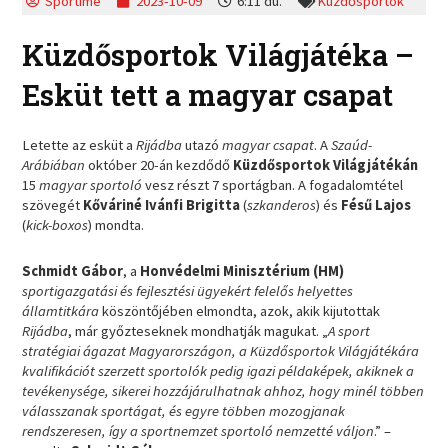
Sportime
2023-10-09
6:11 du.
Küzdősportok
Küzdősportok Világjátéka –
Esküt tett a magyar csapat
Letette az esküt a
Rijádba
utazó
magyar csapat
. A
Szaúd-
Arábiában
október 20-án kezdődő
Küzdősportok Világjátékán
15
magyar sportoló
vesz részt 7 sportágban. A fogadalomtétel
szövegét
Kőváriné Ivánfi Brigitta
(
szkanderos
) és
Fésű Lajos
(
kick-boxos
) mondta.
Schmidt Gábor
, a
Honvédelmi Minisztérium (HM)
sportigazgatási és fejlesztési ügyekért felelős helyettes
államtitkára
köszöntőjében elmondta, azok, akik kijutottak
Rijádba
, már győzteseknek mondhatják magukat. „
A sport
stratégiai ágazat Magyarországon, a Küzdősportok Világjátékára
kvalifikációt szerzett sportolók pedig igazi példaképek, akiknek a
tevékenysége, sikerei hozzájárulhatnak ahhoz, hogy minél többen
válasszanak sportágat, és egyre többen mozogjanak
rendszeresen, így a sportnemzet sportoló nemzetté váljon
.” –