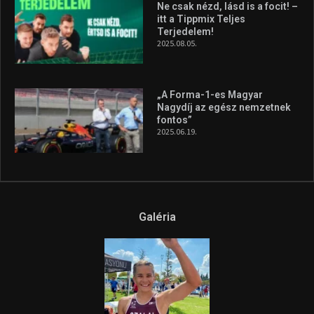
A legfrissebb videók
Az extrém időjárás és az
aszály következményeire hívja
fel a figyelmet Litkai Gergely
és a Greenpeace közös
híradója
2025.08.14.
Ne csak nézd, lásd is a focit! –
itt a Tippmix Teljes
Terjedelem!
2025.08.05.
„A Forma-1-es Magyar
Nagydíj az egész nemzetnek
fontos”