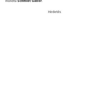
mondta
Schmidt Gábor
.
Hirdetés