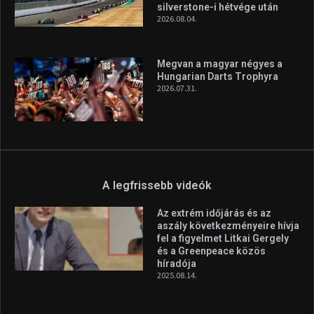
A legfrissebb hírek
Aranyérmet nyert Szilágyi Erik
az Európa-kupán
2026.08.05.
Molnár Martin újabb dobogót
szerzett, már második a brit
Forma–3 tabelláján a
silverstone-i hétvége után
2026.08.04.
Megvan a magyar négyes a
Hungarian Darts Trophyra
2026.07.31.