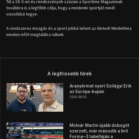
1035 Budapest, Miklós u. 7.
+36 30 471 1373
info (kukac) sportime.hu
Túl a 18. X-en és rendezvények százain a Sportime Magazinnak
továbbra is a legfőbb célja, hogy a mindenki sportját minél
vonzóbbá tegye.
A rendszeres mozgás és a sport jobbá teheti az életed! Mindehhez
minden infót megtalálsz nálunk.