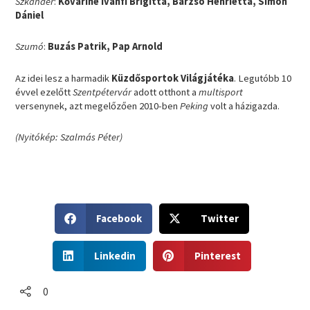
Szkander
:
Kőváriné Ivánfi Brigitta, Barzsó Henrietta, Simon
Dániel
Szumó
:
Buzás Patrik, Pap Arnold
Az idei lesz a harmadik
Küzdősportok Világjátéka
. Legutóbb 10
évvel ezelőtt
Szentpétervár
adott otthont a
multisport
versenynek, azt megelőzően 2010-ben
Peking
volt a házigazda.
(Nyitókép: Szalmás Péter)
S
S
Facebook
Twitter
h
h
a
a
S
S
r
r
Linkedin
Pinterest
h
h
e
e
a
a
o
o
r
r
0
n
n
e
e
f
t