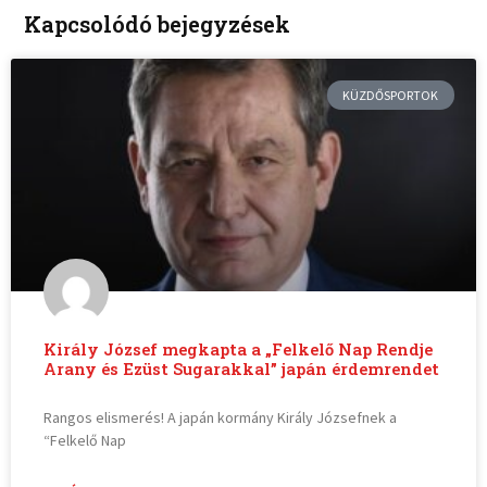
Kapcsolódó bejegyzések
KÜZDŐSPORTOK
Király József megkapta a „Felkelő Nap Rendje
Arany és Ezüst Sugarakkal” japán érdemrendet
Rangos elismerés! A japán kormány Király Józsefnek a
“Felkelő Nap