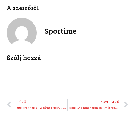
l
p
e
t
A szerzőről
i
i
b
t
n
n
o
e
k
t
o
r
e
e
Sportime
k
d
r
i
e
n
s
t
Szólj hozzá
Előző
K
ELŐZŐ
KÖVETKEZŐ
Futókörök Napja – Vasárnap kiderül, hogy melyik a legsportosabb település
Fetter: „A pihenőnapon csak még rosszabbul lettem”