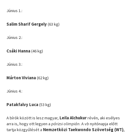
Június 1.:
Salim Sharif Gergely
(63 kg)
Június 2.:
Csáki Hanna
(46 kg)
Június 3.:
Márton Viviana
(62 kg)
Június 4.:
Patakfalvy Luca
(53 kg)
A bírók között is lesz magyar,
Leila Alchukur
révén, aki esélyes
arra is, hogy ott legyen a
párizsi olimpián
. A
vb
nyitónapja előtt
tartja közgyűlését a
Nemzetközi Taekwondo Szövetség
(WT)
,