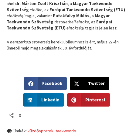
ahol
dr. Márton Zsolt Krisztián
, a
Magyar Taekwondo
Szövetség
elnöke
, az
Európai Taekwondo Szövetség (ETU)
elnökségi
tagja, valamint
Patakfalvy Miklós,
a
Magyar
Taekwondo Szövetség
tiszteletbeli elnöke
, az
Európai
Taekwondo Szövetség (ETU)
elnökségi
tagja is jelen lesz.
A
nemzetközi szövetség
kerek jubileumhoz is ért, május 27-én
ünnepli majd megalakulásának 50. évfordulóját.
S
S
Facebook
Twitter
h
h
a
a
S
S
r
r
Linkedin
Pinterest
h
h
e
e
a
a
o
o
r
r
0
n
n
e
e
f
t
o
o
a
w
Címkék:
küzdősportok
,
taekwondo
n
n
c
i