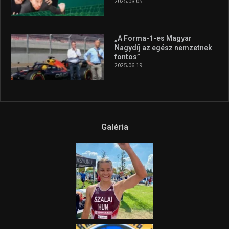
A legfrissebb videók
Az extrém időjárás és az
aszály következményeire hívja
fel a figyelmet Litkai Gergely
és a Greenpeace közös
híradója
2025.08.14.
Ne csak nézd, lásd is a focit! –
itt a Tippmix Teljes
Terjedelem!
2025.08.05.
„A Forma-1-es Magyar
Nagydíj az egész nemzetnek
fontos”
2025.06.19.