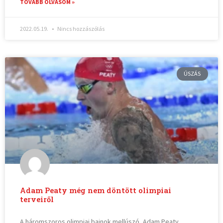
TOVÁBB OLVASOM »
2022.05.19.
Nincs hozzászólás
ÚSZÁS
Adam Peaty még nem döntött olimpiai
terveiről
A háromszoros olimpiai bajnok mellúszó, Adam Peaty