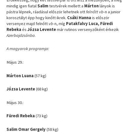
mindig igen fiatal
Salim
testvérek mellett a
Márton
lányok is
pástra lépnek, ráadásul először lehetnek ott
felnőtt vb
-n a junior
korosztályt épp hogy kinőtt ikrek.
Csáki Hanna
is először
versenyez majd felnőtt
vb
-n, míg
Patakfalvy Luca, Füredi
Rebeka
és
Józsa Levente
már rutinos versenyzőként érkezik
Azerbajdzsánba
.
A magyarok programja:
Május 29.:
Márton Luana
(57 kg)
Józsa Levente
(68 kg)
Május 30.:
Füredi Rebeka
(73 kg)
Salim Omar Gergely
(58 kg)