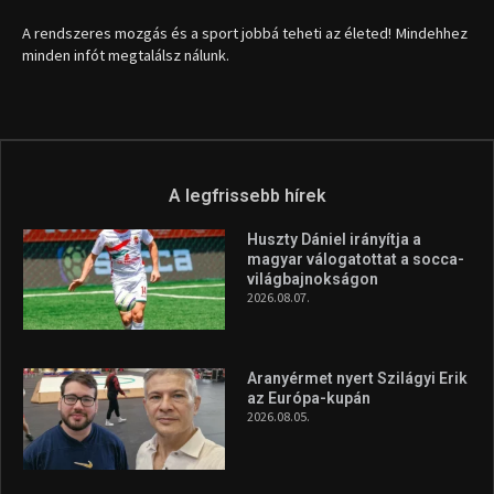
1035 Budapest, Miklós u. 7.
+36 30 471 1373
info (kukac) sportime.hu
Túl a 18. X-en és rendezvények százain a Sportime Magazinnak
továbbra is a legfőbb célja, hogy a mindenki sportját minél
vonzóbbá tegye.
A rendszeres mozgás és a sport jobbá teheti az életed! Mindehhez
minden infót megtalálsz nálunk.