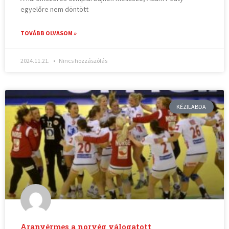
egyelőre nem döntött
TOVÁBB OLVASOM »
2024.11.21.
Nincs hozzászólás
KÉZILABDA
Aranyérmes a norvég válogatott