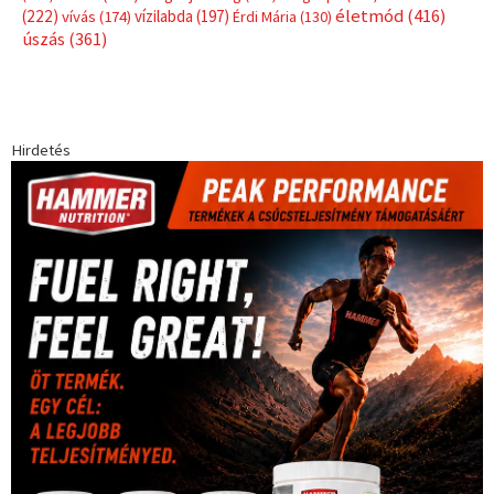
Címkék
Babos Tímea
asztalitenisz
(130)
atlétika
(144)
autosport
(123)
egészség
(240)
Bécs
(214)
Bajnokok Ligája
(168)
Birkózás
(143)
forma 1
(1165)
(530)
Európabajnokság
(173)
ferrari
(139)
Futball
(760)
futás
(305)
Hosszú Katinka
(186)
hungaroring
(181)
kickbox
(204)
Jégkorong
(148)
kajakkenu
(138)
karate
(168)
kézilabda
(448)
kosárlabda
(166)
Lewis Hamilton
(168)
magyar
Mercedes
(244)
labdarúgóválogatott
(148)
motorsport
(153)
Opel
rio
Dakar Team
(132)
Rali Világbajnokság
(122)
Rendezvény
(142)
sport
(438)
2016
(373)
szabadidősport
Sportime Magazin
(128)
(316)
tenisz
(416)
Szalay Balázs
(126)
táplálkozás
(155)
utazás
Video
(247)
vitorlázás
(126)
világbajnokság
(162)
Világkupa
(129)
életmód
(416)
(222)
vívás
(174)
vízilabda
(197)
Érdi Mária
(130)
úszás
(361)
Hirdetés