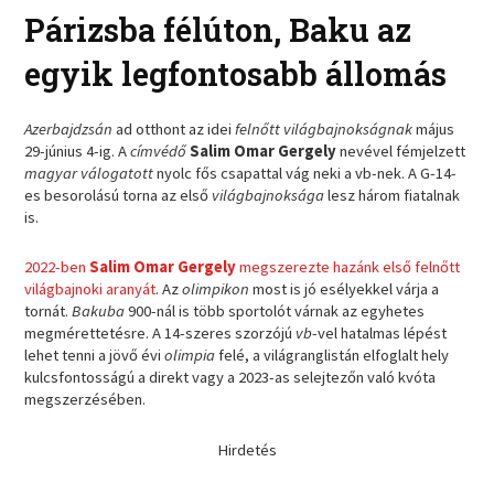
Párizsba félúton, Baku az
egyik legfontosabb állomás
Azerbajdzsán
ad otthont az idei
felnőtt világbajnokságnak
május
29-június 4-ig. A
címvédő
Salim Omar Gergely
nevével fémjelzett
magyar válogatott
nyolc fős csapattal vág neki a vb-nek. A G-14-
es besorolású torna az első
világbajnoksága
lesz három fiatalnak
is.
2022-ben
Salim Omar Gergely
megszerezte hazánk első felnőtt
világbajnoki aranyát
. Az
olimpikon
most is jó esélyekkel várja a
tornát.
Bakuba
900-nál is több sportolót várnak az egyhetes
megmérettetésre. A 14-szeres szorzójú
vb
-vel hatalmas lépést
lehet tenni a jövő évi
olimpia
felé, a világranglistán elfoglalt hely
kulcsfontosságú a direkt vagy a 2023-as selejtezőn való kvóta
megszerzésében.
Hirdetés