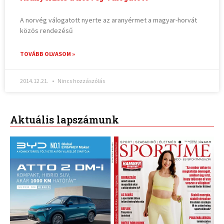
A norvég válogatott nyerte az aranyérmet a magyar-horvát
közös rendezésű
TOVÁBB OLVASOM »
2014.12.21.
Nincs hozzászólás
Aktuális lapszámunk