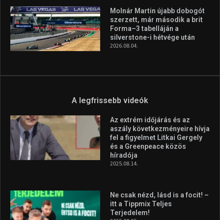
A legfrissebb hírek
Huszty Dániel irányítja a
magyar válogatottat a socca-
világbajnokságon
2026.08.07.
Aranyérmet nyert Szilágyi Erik
az Európa-kupán
2026.08.05.
Molnár Martin újabb dobogót
szerzett, már második a brit
Forma–3 tabelláján a
silverstone-i hétvége után
2026.08.04.