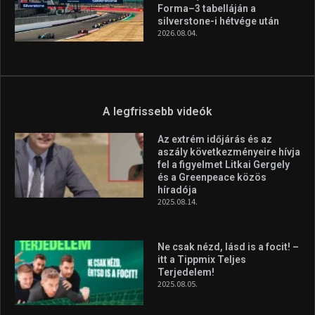
magyar válogatottat a socca-
világbajnokságon
2026.08.07.
Aranyérmet nyert Szilágyi Erik
az Európa-kupán
2026.08.05.
Molnár Martin újabb dobogót
szerzett, már második a brit
Forma–3 tabelláján a
silverstone-i hétvége után
2026.08.04.
A legfrissebb videók