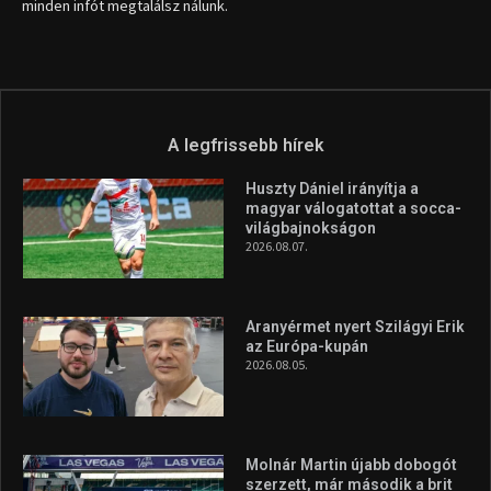
info (kukac) sportime.hu
Túl a 18. X-en és rendezvények százain a Sportime Magazinnak
továbbra is a legfőbb célja, hogy a mindenki sportját minél
vonzóbbá tegye.
A rendszeres mozgás és a sport jobbá teheti az életed! Mindehhez
minden infót megtalálsz nálunk.
A legfrissebb hírek
Huszty Dániel irányítja a