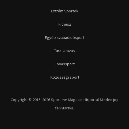
Futás
Kerékpár
Extrém Sportok
Fitnesz
Egyéb szabadidősport
Túra-Utazás