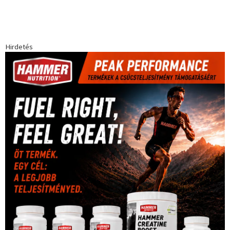
Babos Tímea
asztalitenisz
(130)
atlétika
(144)
autosport
(123)
egészség
(240)
Bécs
(214)
Bajnokok Ligája
(168)
Birkózás
(143)
forma 1
(1165)
(530)
Európabajnokság
(173)
ferrari
(139)
Futball
(760)
futás
(305)
Hosszú Katinka
(186)
hungaroring
(181)
kickbox
(204)
Jégkorong
(148)
kajakkenu
(138)
karate
(168)
kézilabda
(448)
kosárlabda
(166)
Lewis Hamilton
(168)
magyar
Mercedes
(244)
labdarúgóválogatott
(148)
motorsport
(153)
Opel
rio
Dakar Team
(132)
Rali Világbajnokság
(122)
Rendezvény
(142)
sport
(438)
2016
(373)
szabadidősport
Sportime Magazin
(128)
(316)
tenisz
(416)
Szalay Balázs
(126)
táplálkozás
(155)
utazás
Video
(247)
vitorlázás
(126)
világbajnokság
(162)
Világkupa
(129)
életmód
(416)
(222)
vívás
(174)
vízilabda
(197)
Érdi Mária
(130)
úszás
(361)
Hirdetés