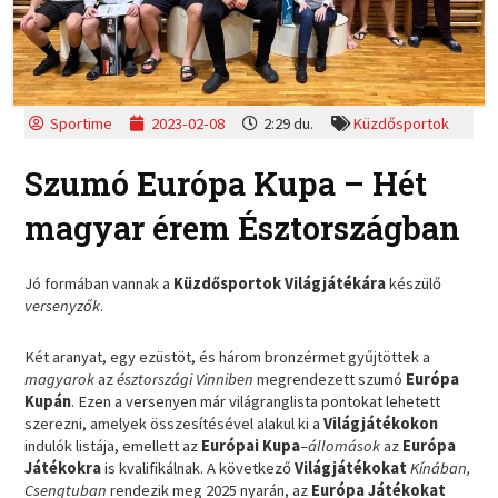
Sportime
2023-02-08
2:29 du.
Küzdősportok
Szumó Európa Kupa – Hét
magyar érem Észtországban
Jó formában vannak a
Küzdősportok Világjátékára
készülő
versenyzők
.
Két aranyat, egy ezüstöt, és három bronzérmet gyűjtöttek a
magyarok
az
észtországi Vinniben
megrendezett szumó
Európa
Kupán
. Ezen a versenyen már világranglista pontokat lehetett
szerezni, amelyek összesítésével alakul ki a
Világjátékokon
indulók listája, emellett az
Európai Kupa
–
állomások
az
Európa
Játékokra
is kvalifikálnak. A következő
Világjátékokat
Kínában,
Csengtuban
rendezik meg 2025 nyarán, az
Európa Játékokat