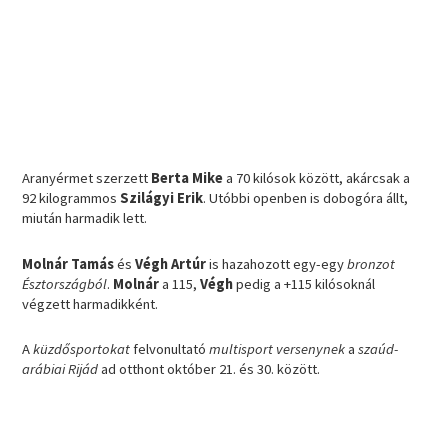
Aranyérmet szerzett
Berta Mike
a 70 kilósok között, akárcsak a
92 kilogrammos
Szilágyi Erik
. Utóbbi openben is dobogóra állt,
miután harmadik lett.
Molnár Tamás
és
Végh Artúr
is hazahozott egy-egy
bronzot
Észtországból
.
Molnár
a 115,
Végh
pedig a +115 kilósoknál
végzett harmadikként.
A
küzdősportokat
felvonultató
multisport versenynek
a
szaúd-
arábiai Rijád
ad otthont október 21. és 30. között.