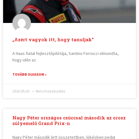
„Azért vagyok itt, hogy tanuljak”
A Haas fiatal fejlesztőpilótája, Santino Ferrucci elmondta,
hogy idén az
TOVÁBB OLVASOM »
2016.05.20.
Nincs hozzászólás
Nagy Péter országos csúccsal második az orosz
súlyemelő Grand Prix-n
Nagy Péter második lett összetettben, lökésben pedig