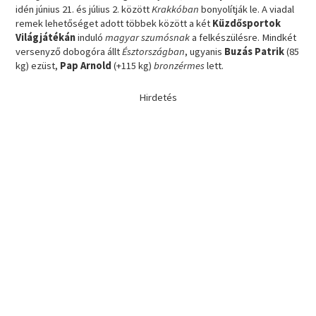
idén június 21. és július 2. között
Krakkóban
bonyolítják le. A viadal
remek lehetőséget adott többek között a két
Küzdősportok
Világjátékán
induló
magyar szumósnak
a felkészülésre. Mindkét
versenyző dobogóra állt
Észtországban
, ugyanis
Buzás Patrik
(85
kg) ezüst,
Pap Arnold
(+115 kg)
bronzérmes
lett.
Hirdetés