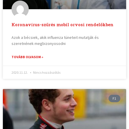
Koronavírus-szűrés mobil orvosi rendelőkben
Azok a bécsiek, akik influenza tüneteit mutatják és
szeretnének megbizonyosodni
TOVÁBB OLVASOM »
2020.11.12.
Nincs hozzászólás
F1