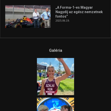
Az extrém időjárás és az
aszály következményeire hívja
fel a figyelmet Litkai Gergely
és a Greenpeace közös
híradója
2025.08.14.
Ne csak nézd, lásd is a focit! –
itt a Tippmix Teljes
Terjedelem!
2025.08.05.
„A Forma-1-es Magyar
Nagydíj az egész nemzetnek
fontos”
2025.06.19.