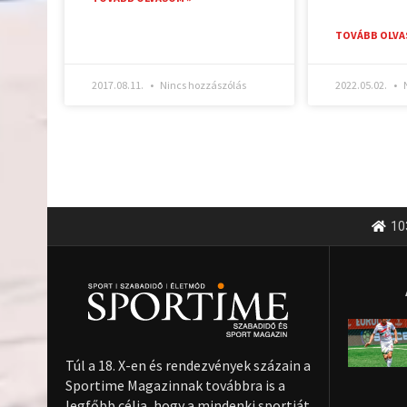
TOVÁBB OLVA
2017.08.11.
Nincs hozzászólás
2022.05.02.
N
10
Túl a 18. X-en és rendezvények százain a
Sportime Magazinnak továbbra is a
legfőbb célja, hogy a mindenki sportját