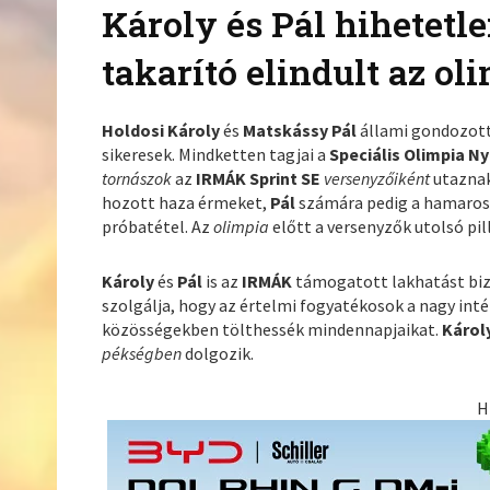
Károly és Pál hihetetle
takarító elindult az ol
Holdosi Károly
és
Matskássy Pál
állami gondozottk
sikeresek. Mindketten tagjai a
Speciális Olimpia Ny
tornászok
az
IRMÁK Sprint SE
versenyzőiként
utazna
hozott haza érmeket,
Pál
számára pedig a hamaro
próbatétel. Az
olimpia
előtt a versenyzők utolsó pi
Károly
és
Pál
is az
IRMÁK
támogatott lakhatást bizt
szolgálja, hogy az értelmi fogyatékosok a nagy in
közösségekben tölthessék mindennapjaikat.
Károl
pékségben
dolgozik.
H