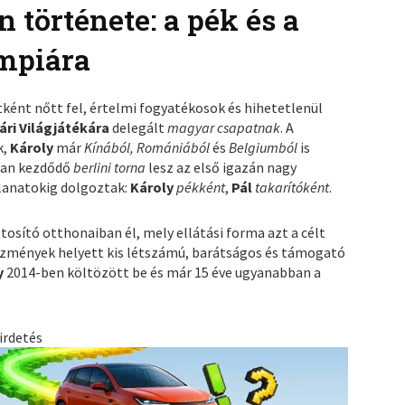
n története: a pék és a
impiára
ént nőtt fel, értelmi fogyatékosok és hihetetlenül
ári Világjátékára
delegált
magyar csapatnak
. A
k,
Károly
már
Kínából, Romániából
és
Belgiumból
is
san kezdődő
berlini torna
lesz az első igazán nagy
llanatokig dolgoztak:
Károly
pékként
,
Pál
takarítóként
.
osító otthonaiban él, mely ellátási forma azt a célt
tézmények helyett kis létszámú, barátságos és támogató
y
2014-ben költözött be és már 15 éve ugyanabban a
irdetés