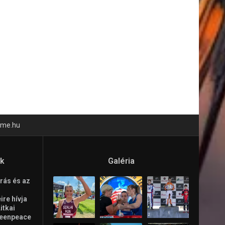
time.hu
ók
Galéria
rás és az
re hívja
Litkai
reenpeace