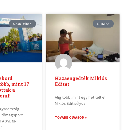
SPORTHÍREK
OLIMPIA
ekord
Hazaengedték Miklós
több, mint 17
Editet
ottak a
örül!
Alig több, mint egy hét telt el
Miklós Edit súlyos
agyarország
 tömegsport
TOVÁBB OLVASOM »
 A XVI. NN
on