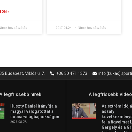
SOM »
incs hozzászólás
2017.01.24.
Nincs hozzászólás
35 Budapest, Miklós u. 7.
+36 30 471 1373
info (kukac) spor
A legfrissebb hírek
A legfrissebb vide
Huszty Dániel irányítja a
Az extrém időjá
magyar válogatottat a
aszály
socca-világbajnokságon
következményei
2026.08.07.
fel a figyelmet 
Gergely és a G