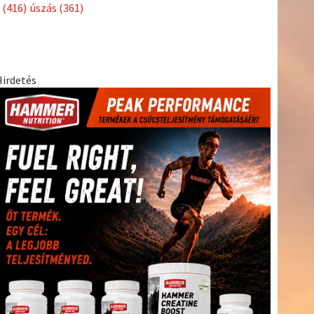
(438)
szabadidősport
(316)
Sportime Magazin
(128)
Szalay
tenisz
(416)
Balázs
(126)
táplálkozás
(155)
utazás
(126)
Video
(247)
vitorlázás
világbajnokság
(162)
Világkupa
(129)
életmód
(222)
vívás
(174)
vízilabda
(197)
Érdi Mária
(130)
(416)
úszás
(361)
Hirdetés