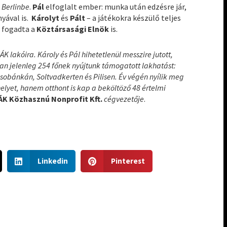
k
Berlinbe
.
Pál
elfoglalt ember: munka után edzésre jár,
yával is.
Károlyt
és
Pált
– a játékokra készülő teljes
t fogadta a
Köztársasági Elnök
is.
lakóira. Károly és Pál hihetetlenül messzire jutott,
n jelenleg 254 főnek nyújtunk támogatott lakhatást:
sobánkán, Soltvadkerten és Pilisen. Év végén nyílik meg
yet, hanem otthont is kap a beköltöző 48 értelmi
ÁK Közhasznú Nonprofit Kft.
cégvezetője
.
S
S
Linkedin
Pinterest
h
h
a
a
r
r
e
e
o
o
n
n