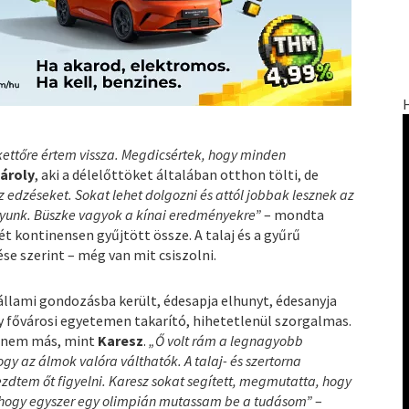
ettőre értem vissza. Megdicsértek, hogy minden
ároly
, aki a délelőttöket általában otthon tölti, de
 edzéseket. Sokat lehet dolgozni és attól jobbak lesznek az
gyunk. Büszke vagyok a kínai eredményekre”
– mondta
ét kontinensen gyűjtött össze. A talaj és a gyűrű
se szerint – még van mit csiszolni.
állami gondozásba került, édesapja elhunyt, édesanyja
y fővárosi egyetemen takarító, hihetetlenül szorgalmas.
ki nem más, mint
Karesz
.
„Ő volt rám a legnagyobb
y az álmok valóra válthatók. A talaj- és szertorna
dtem őt figyelni. Karesz sokat segített, megmutatta, hogy
a, hogy egyszer egy olimpián mutassam be a tudásom”
–