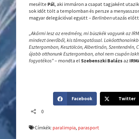
mesélte
Pál
, aki immáron a csapat tagjaként utazi
sok időt tölt a templomban és persze a menyasszon
magyar delegációval együtt –
Berlinben
utazás előt
„Akármi lesz az eredmény, mi büszkék vagyunk az IRMÁK 
mindezt önerőből, kis támogatással. Lakóotthonainkba
Esztergomban, Kesztölcön, Albertirsán, Szentendrén, C
újabb otthonunk Esztergomban, ahol nem csupán lakhel
fogyatékos”
– mondta el
Szebenszki Balázs
az
IRM
S
S
Facebook
Twitter
h
h
a
a
0
r
r
e
e
Címkék:
paralimpia
,
parasport
o
o
n
n