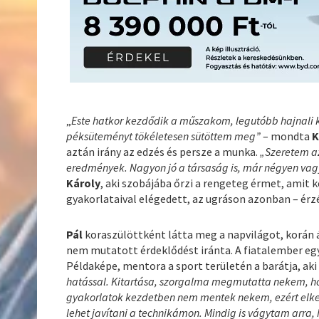
„
Este hatkor kezdődik a műszakom, legutóbb hajnali k
péksüteményt tökéletesen sütöttem meg”
– mondta
K
aztán irány az edzés és persze a munka.
„Szeretem az
eredmények. Nagyon jó a társaság is, már négyen va
Károly
, aki szobájába őrzi a rengeteg érmet, amit k
gyakorlataival elégedett, az ugráson azonban – érzé
Pál
koraszülöttként látta meg a napvilágot, korán 
nem mutatott érdeklődést iránta. A fiatalember eg
Példaképe, mentora a sport területén a barátja, a
hatással. Kitartása, szorgalma megmutatta nekem, hog
gyakorlatok kezdetben nem mentek nekem, ezért elkez
lehet javítani a technikámon. Mindig is vágytam arr