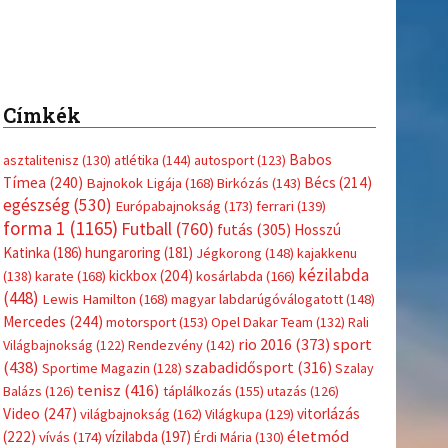
Címkék
Babos
asztalitenisz
(130)
atlétika
(144)
autosport
(123)
Tímea
(240)
Bécs
(214)
Bajnokok Ligája
(168)
Birkózás
(143)
egészség
(530)
Európabajnokság
(173)
ferrari
(139)
forma 1
(1165)
Futball
(760)
futás
(305)
Hosszú
Katinka
(186)
hungaroring
(181)
Jégkorong
(148)
kajakkenu
kézilabda
kickbox
(204)
(138)
karate
(168)
kosárlabda
(166)
(448)
Lewis Hamilton
(168)
magyar labdarúgóválogatott
(148)
Mercedes
(244)
motorsport
(153)
Opel Dakar Team
(132)
Rali
sport
rio 2016
(373)
Világbajnokság
(122)
Rendezvény
(142)