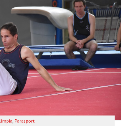
limpia
,
Parasport