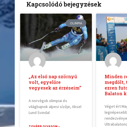
Kapcsolódó bejegyzések
OLIMPIA
„Az első nap szörnyű
Minden r
volt, egyelőre
megdőlt, 
vegyesek az érzéseim”
ezren fut
Balaton k
A norvégok olimpiai és
Véget ért M
világbajnok alpesi sízője, Aksel
legnépesebb
Lund Svindal
rendezvénye!
Ultrabalaton
TOVÁBB OLVASOM »