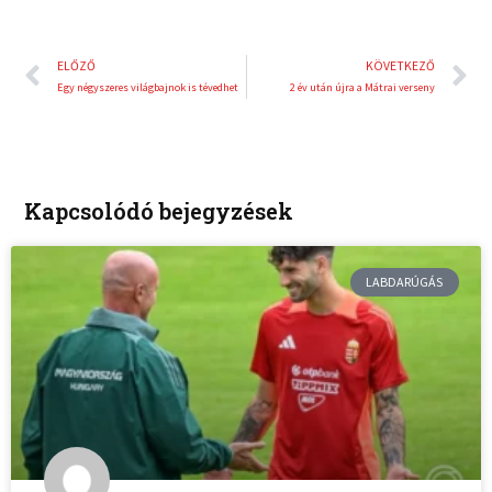
Előző
K
ELŐZŐ
KÖVETKEZŐ
Egy négyszeres világbajnok is tévedhet
2 év után újra a Mátrai verseny
Kapcsolódó bejegyzések
LABDARÚGÁS