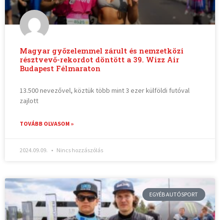
Magyar győzelemmel zárult és nemzetközi
résztvevő-rekordot döntött a 39. Wizz Air
Budapest Félmaraton
13.500 nevezővel, köztük több mint 3 ezer külföldi futóval
zajlott
TOVÁBB OLVASOM »
2024.09.09.
Nincs hozzászólás
EGYÉB AUTÓSPORT