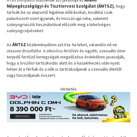
A
riói olimpiára
utazóknak azt javasolja az
Állami
Népegészségügyi és Tisztiorvosi Szolgálat (ÁNTSZ)
, hogy
tartsák be az alapvető higiéniai előírásokat, továbbá csak
palackozott vizet igyanak, és hosszú ujjú ruha, valamint
szúnyogriasztó használatával előzzék meg a lehetséges
szúnyogcsípéseket.
Az
ÁNTSZ
közleményében azt írta: ha lehet, várandós nő ne
utazzon
Brazíliába
. A
zikavírus-fertőzés
és egyéb, szexuális úton
terjedő fertőző betegségek megelőzése érdekében javasolják,
hogy a
brazíliai
tartózkodás alatt és a hazaérkezés után nyolc
héten át a férfiak és a nők is tartózkodjanak a szexuális élettől
vagy használjanak óvszert.
Hirdetés