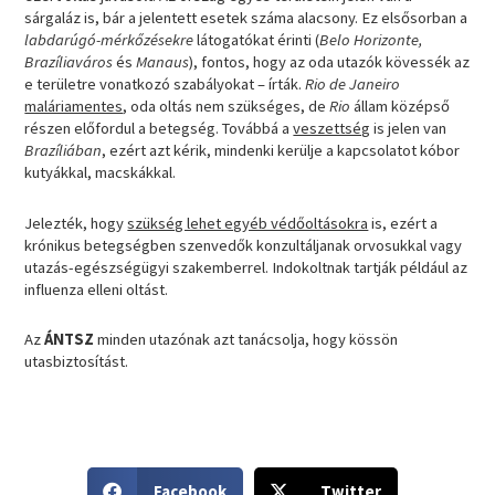
sárgaláz is, bár a jelentett esetek száma alacsony. Ez elsősorban a
labdarúgó-mérkőzésekre
látogatókat érinti (
Belo Horizonte,
Brazíliaváros
és
Manaus
), fontos, hogy az oda utazók kövessék az
e területre vonatkozó szabályokat – írták.
Rio de Janeiro
maláriamentes
, oda oltás nem szükséges, de
Rio
állam középső
részen előfordul a betegség. Továbbá a
veszettség
is jelen van
Brazíliában
, ezért azt kérik, mindenki kerülje a kapcsolatot kóbor
kutyákkal, macskákkal.
Jelezték, hogy
szükség lehet egyéb védőoltásokra
is, ezért a
krónikus betegségben szenvedők konzultáljanak orvosukkal vagy
utazás-egészségügyi szakemberrel. Indokoltnak tartják például az
influenza elleni oltást.
Az
ÁNTSZ
minden utazónak azt tanácsolja, hogy kössön
utasbiztosítást.
S
S
Facebook
Twitter