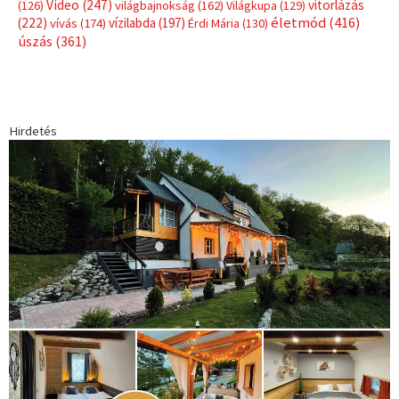
Video
(247)
vitorlázás
(126)
világbajnokság
(162)
Világkupa
(129)
életmód
(416)
(222)
vívás
(174)
vízilabda
(197)
Érdi Mária
(130)
úszás
(361)
Hirdetés