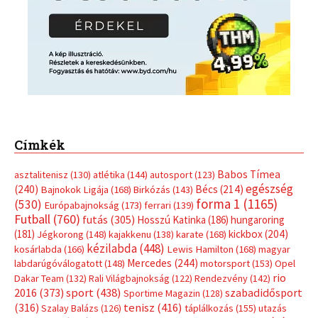
Címkék
Babos Tímea
asztalitenisz
(130)
atlétika
(144)
autosport
(123)
egészség
(240)
Bécs
(214)
Bajnokok Ligája
(168)
Birkózás
(143)
forma 1
(1165)
(530)
Európabajnokság
(173)
ferrari
(139)
Futball
(760)
futás
(305)
Hosszú Katinka
(186)
hungaroring
(181)
kickbox
(204)
Jégkorong
(148)
kajakkenu
(138)
karate
(168)
kézilabda
(448)
kosárlabda
(166)
Lewis Hamilton
(168)
magyar
Mercedes
(244)
labdarúgóválogatott
(148)
motorsport
(153)
Opel
rio
Dakar Team
(132)
Rali Világbajnokság
(122)
Rendezvény
(142)
sport
(438)
2016
(373)
szabadidősport
Sportime Magazin
(128)
(316)
tenisz
(416)
Szalay Balázs
(126)
táplálkozás
(155)
utazás