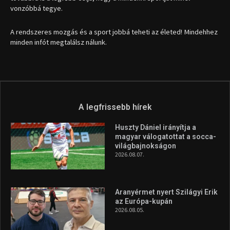
vonzóbbá tegye.
A rendszeres mozgás és a sport jobbá teheti az életed! Mindehhez
minden infót megtalálsz nálunk.
A legfrissebb hírek
Huszty Dániel irányítja a
magyar válogatottat a socca-
világbajnokságon
2026.08.07.
Aranyérmet nyert Szilágyi Erik
az Európa-kupán
2026.08.05.