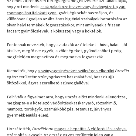
Az emésztőrendszeri betegségek megelőzésére azt tanácsolják,
hogy ott mindenki
csak palackozott vizet vagy ásványvizet, gyári
csomagolású italokat igyon
, gyári jégkockát használjon, és
különösen ügyeljen az általános higiéniai szabályok betartására az
olyan helyi termékek fogyasztásakor, mint amilyenek a frissen
facsart gyümölcslevek, a kókusztej vagy a koktélok.
Fontosnak nevezték, hogy az utazók az ételeket – húst, halat – jól
átsülve, megfőzve egyék, a zöldségeket, gyümölcsöket pedig
megfelelően megtisztítva és megmosva fogyasszák.
Kiemelték, hogy
a szúnyogcsípéseket szükséges elkerülni
Brazília
egész területén: szúnyogriasztó használatával, hosszú ujjú
öltözékkel, ágyra szerelhető szúnyoghálóval.
Felhívták a figyelmet arra, hogy utazás előtt mindenki ellenőrizze,
megkapta-e a kötelező védőoltásokat (kanyaró, rózsahimlő,
mumpsz, torokgyík, szamárköhögés, tetanusz, járványos
gyermekbénulás ellen).
Hozzátették,
Brazíliában
magas a hepatitis A előfordulási aránya
,
ezért oltás javasolt. Az ország egyes területein jelen van a