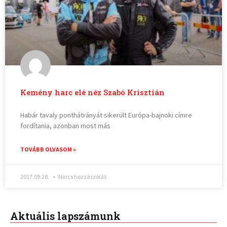
Kemény harc elé néz Szabó Krisztián
Habár tavaly ponthátrányát sikerült Európa-bajnoki címre
fordítania, azonban most más
TOVÁBB OLVASOM »
2017.09.28.
Nincs hozzászólás
Aktuális lapszámunk