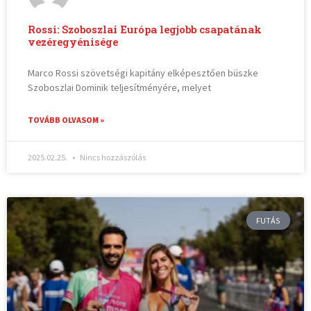
Rossi: Szoboszlai Európa legjobb csapatának
vezéregyénisége
Marco Rossi szövetségi kapitány elképesztően büszke
Szoboszlai Dominik teljesítményére, melyet
TOVÁBB OLVASOM »
2025.02.25.
Nincs hozzászólás
FUTÁS