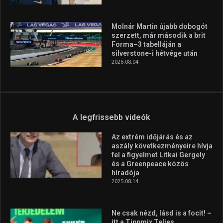
Molnár Martin újabb dobogót
szerzett, már második a brit
Forma–3 tabelláján a
silverstone-i hétvége után
2026.08.04.
A legfrissebb videók
Az extrém időjárás és az
aszály következményeire hívja
fel a figyelmet Litkai Gergely
és a Greenpeace közös
híradója
2025.08.14.
Ne csak nézd, lásd is a focit! –
itt a Tippmix Teljes