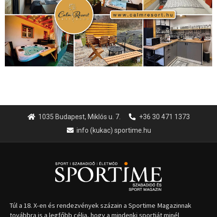
1035 Budapest, Miklós u. 7.
+36 30 471 1373
info (kukac) sportime.hu
Túl a 18. X-en és rendezvények százain a Sportime Magazinnak
továbbra is a legfőbb célja, hogy a mindenki sportját minél