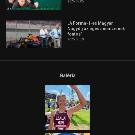
A legfrissebb videók
Az extrém időjárás és az
aszály következményeire hívja
fel a figyelmet Litkai Gergely
és a Greenpeace közös
híradója
2025.08.14.
Ne csak nézd, lásd is a focit! –
itt a Tippmix Teljes
Terjedelem!
2025.08.05.
„A Forma-1-es Magyar
Nagydíj az egész nemzetnek
fontos”
2025.06.19.