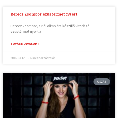
Berecz Zsombor ezüstérmet nyert
Berecz Zsombor, a riói olimpiára készülő vitorlázó
ezüstérmet nyert a
TOVÁBB OLVASOM »
2016.03.12.
Nincs hozzászólás
ÚSZÁS