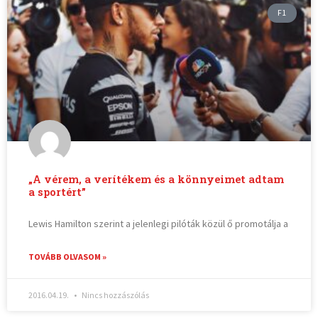
F1
„A vérem, a verítékem és a könnyeimet adtam
a sportért”
Lewis Hamilton szerint a jelenlegi pilóták közül ő promotálja a
TOVÁBB OLVASOM »
2016.04.19.
Nincs hozzászólás