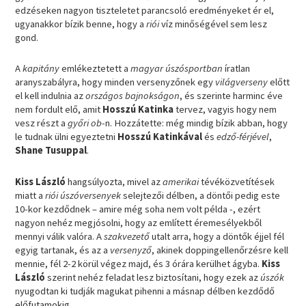
edzéseken nagyon tiszteletet parancsoló eredményeket ér el,
ugyanakkor bízik benne, hogy a
riói
víz minőségével sem lesz
gond.
A
kapitány
emlékeztetett a
magyar úszósportban
íratlan
aranyszabályra, hogy minden versenyzőnek egy
világverseny
előtt
el kell indulnia az
országos bajnokságon
, és szerinte harminc éve
nem fordult elő, amit
Hosszú Katinka
tervez, vagyis hogy nem
vesz részt a
győri ob
-n. Hozzátette: még mindig bízik abban, hogy
le tudnak ülni egyeztetni
Hosszú Katinkával
és
edző-férjével
,
Shane Tusuppal
.
Kiss László
hangsúlyozta, mivel az
amerikai
tévéközvetítések
miatt a
riói úszóversenyek
selejtezői délben, a döntői pedig este
10-kor kezdődnek – amire még soha nem volt példa -, ezért
nagyon nehéz megjósolni, hogy az említett éremesélyekből
mennyi válik valóra. A
szakvezető
utalt arra, hogy a döntők éjjel fél
egyig tartanak, és az a
versenyző
, akinek doppingellenőrzésre kell
mennie, fél 2-2 körül végez majd, és 3 órára kerülhet ágyba.
Kiss
László
szerint nehéz feladat lesz biztosítani, hogy ezek az
úszók
nyugodtan ki tudják magukat pihenni a másnap délben kezdődő
előfutamokig.