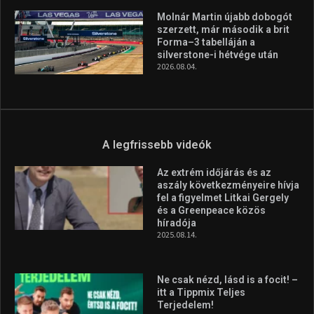
A legfrissebb hírek
Huszty Dániel irányítja a
magyar válogatottat a socca-
világbajnokságon
2026.08.07.
Aranyérmet nyert Szilágyi Erik
az Európa-kupán
2026.08.05.
Molnár Martin újabb dobogót
szerzett, már második a brit
Forma–3 tabelláján a
silverstone-i hétvége után
2026.08.04.