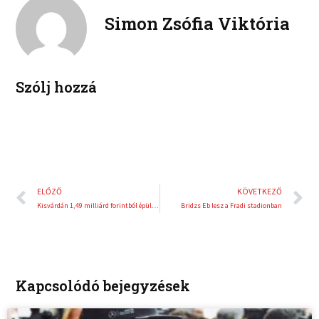
o
r
e
e
Simon Zsófia Viktória
k
d
r
i
e
n
s
t
Szólj hozzá
Előző
K
ELŐZŐ
KÖVETKEZŐ
Kisvárdán 1,49 milliárd forintból épül az új stadion
Bridzs Eb lesz a Fradi stadionban
Kapcsolódó bejegyzések