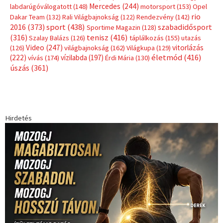
Címkék
Babos Tímea
asztalitenisz
(130)
atlétika
(144)
autosport
(123)
egészség
(240)
Bécs
(214)
Bajnokok Ligája
(168)
Birkózás
(143)
forma 1
(1165)
(530)
Európabajnokság
(173)
ferrari
(139)
Futball
(760)
futás
(305)
Hosszú Katinka
(186)
hungaroring
(181)
kickbox
(204)
Jégkorong
(148)
kajakkenu
(138)
karate
(168)
kézilabda
(448)
kosárlabda
(166)
Lewis Hamilton
(168)
magyar
Mercedes
(244)
labdarúgóválogatott
(148)
motorsport
(153)
Opel
rio
Dakar Team
(132)
Rali Világbajnokság
(122)
Rendezvény
(142)
sport
(438)
2016
(373)
szabadidősport
Sportime Magazin
(128)
(316)
tenisz
(416)
Szalay Balázs
(126)
táplálkozás
(155)
utazás
Video
(247)
vitorlázás
(126)
világbajnokság
(162)
Világkupa
(129)
életmód
(416)
(222)
vívás
(174)
vízilabda
(197)
Érdi Mária
(130)
úszás
(361)