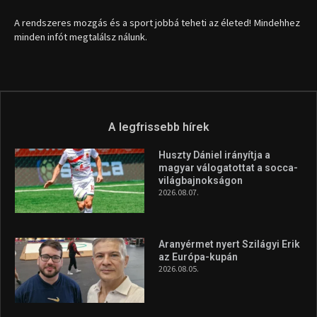
1035 Budapest, Miklós u. 7.
+36 30 471 1373
info (kukac) sportime.hu
Túl a 18. X-en és rendezvények százain a Sportime Magazinnak
továbbra is a legfőbb célja, hogy a mindenki sportját minél
vonzóbbá tegye.
A rendszeres mozgás és a sport jobbá teheti az életed! Mindehhez
minden infót megtalálsz nálunk.