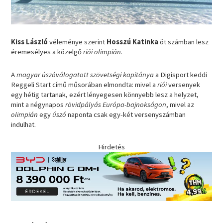
Kiss László
véleménye szerint
Hosszú Katinka
öt számban lesz
éremesélyes a közelgő
riói olimpián
.
A
magyar úszóválogatott szövetségi kapitánya
a Digisport keddi
Reggeli Start című műsorában elmondta: mivel a
riói
versenyek
egy hétig tartanak, ezért lényegesen könnyebb lesz a helyzet,
mint a négynapos
rövidpályás Európa-bajnokságon
, mivel az
olimpián
egy
úszó
naponta csak egy-két versenyszámban
indulhat.
Hirdetés