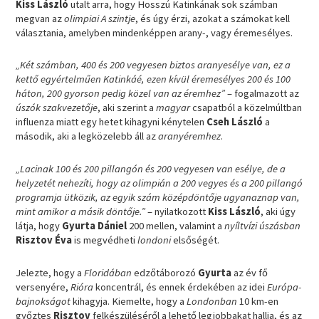
Kiss László
utalt arra, hogy Hosszú Katinkának sok számban
megvan az
olimpiai A szintje
, és úgy érzi, azokat a számokat kell
választania, amelyben mindenképpen arany-, vagy éremesélyes.
„Két számban, 400 és 200 vegyesen biztos aranyesélye van, ez a
kettő egyértelműen Katinkáé, ezen kívül éremesélyes 200 és 100
háton, 200 gyorson pedig közel van az éremhez”
– fogalmazott az
úszók
szakvezetője
, aki szerint a
magyar
csapatból a közelmúltban
influenza miatt egy hetet kihagyni kénytelen
Cseh László
a
második, aki a legközelebb áll az
aranyéremhez
.
„Lacinak 100 és 200 pillangón és 200 vegyesen van esélye, de a
helyzetét nehezíti, hogy az olimpián a 200 vegyes és a 200 pillangó
programja ütközik, az egyik szám középdöntője ugyanaznap van,
mint amikor a másik döntője.”
– nyilatkozott
Kiss László
, aki úgy
látja, hogy
Gyurta Dániel
200 mellen, valamint a
nyíltvízi úszásban
Risztov Éva
is megvédheti
londoni
elsőségét.
Jelezte, hogy a
Floridában
edzőtáborozó
Gyurta
az év fő
versenyére,
Rióra
koncentrál, és ennek érdekében az idei
Európa-
bajnokságot
kihagyja. Kiemelte, hogy a
Londonban
10 km-en
győztes
Risztov
felkészüléséről a lehető legjobbakat hallja, és az