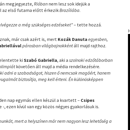
pján megjegyezte,
Rióban
nem lesz sok idejük a
 az első futama előtt érkezik
Brazíliába
.
ő elvégezze a még szükséges edzéseket”
– tette hozzá.
znak, már csak azért is, mert
Kozák Danuta
egyesben
,
briellával
párosban világbajnokként
áll majd rajthoz.
elentette ki
Szabó Gabriella
, aki a
szolnoki edzőtáborban
olimpiát
követően áll majd a média rendelkezésére.
neki adni a szabadságot, hiszen ő nemcsak magáért, hanem
yugalmát biztosítja, meg kell érteni. Én különösképpen
n nap egymás ellen készül a kvartett –
Csipes
 -, ezen kívül van egy közös négyes gyakorlásuk is.
munkát, mert a helyszínen már nem nagyon lesz lehetőség a