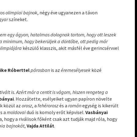
os olimpiai bajnok
, négy éve ugyanezen a távon
gyar
színeket.
dtem egy ágyon, hatalmas dolognak tartom, hogy ott leszek
z a minimum, hogy bekerüljek a döntőbe, ott pedig már
olimpiájára
készülő klasszis, akit másfél éve gerincsérvvel
ike Róberttel
párosban
is az
éremesélyesek
közé
ált is. Azért már a centit is vágom, hiszen rengeteg a
bányai
. Hozzátette, esélyeiket ugyan papíron növelte
ok közül az
orosz
, a
fehérorosz
és a
román
egység is kikerült
s a
moldovai
duó is komoly erőt képvisel.
Vasbányai
 hogy a riválisok főként csak azt tudják majd róla, hogy
pia bajnokát
,
Vajda Attilát
.