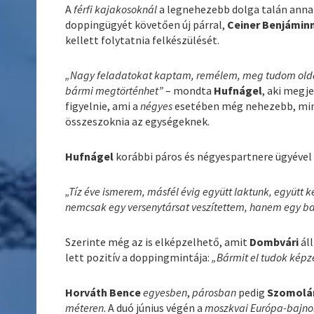
A
férfi kajakosoknál
a legnehezebb dolga talán anna
doppingügyét követően új párral,
Ceiner Benjámin
kellett folytatnia felkészülését.
„Nagy feladatokat kaptam, remélem, meg tudom oldani
bármi megtörténhet”
– mondta
Hufnágel
, aki megj
figyelnie, ami a
négyes
esetében még nehezebb, mi
összeszoknia az egységeknek.
Hufnágel
korábbi páros és négyespartnere ügyével
„Tíz éve ismerem, másfél évig együtt laktunk, együtt 
nemcsak egy versenytársat veszítettem, hanem egy bar
Szerinte még az is elképzelhető, amit
Dombvári
áll
lett pozitív a doppingmintája:
„Bármit el tudok képz
Horváth Bence
egyesben
,
párosban
pedig
Szomolán
méteren
. A duó június végén a
moszkvai Európa-bajn