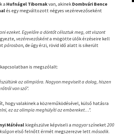
k a
Hufnágel Tibornak
van, akinek
Dombvári Bence
nal
és egy megváltozott négyes vezérevezőseként
 ezeket. Egyelőre a döntőt céloztuk meg, ott viszont
egyezte,
vezérevezősként
a mögötte ülők érzéseire kell
nt
párosban
, de úgy érzi, rövid idő alatt is sikerült
 kapcsolatban is megszólalt:
készültünk az olimpiára. Nagyon megviselt a dolog, hiszen
átról van szó”.
ít, hogy valakinek a közreműködésével, külső hatásra
elni, ez az olimpia meghülyíti az embereket…”.
yi Mátéval
kiegészülve képviseli a
magyar
színeket
200
okságon
első felnőtt érmét megszerezve lett
második
.