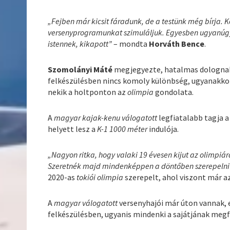
„Fejben már kicsit fáradunk, de a testünk még bírja.
versenyprogramunkat szimuláljuk. Egyesben ugyanúgy
istennek, kikapott”
– mondta
Horváth Bence
.
Szomolányi Máté
megjegyezte, hatalmas dolognak
felkészülésben nincs komoly különbség, ugyanakk
nekik a holtponton az
olimpia
gondolata.
A
magyar kajak-kenu válogatott
legfiatalabb tagja 
helyett lesz a
K-1 1000 méter
indulója.
„Nagyon ritka, hogy valaki 19 évesen kijut az olimpiá
Szeretnék majd mindenképpen a döntőben szerepelni
2020-as
tokiói olimpia
szerepelt, ahol viszont már az
A
magyar válogatott
versenyhajói már úton vannak,
felkészülésben, ugyanis mindenki a sajátjának megfe