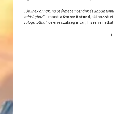
„Örülnék annak, ha öt érmet elhoznánk és abban lenne
valósághoz”
– mondta
Storcz Botond
, aki hozzáte
válogatottnál
, de erre szükség is van, hiszen e nél
H