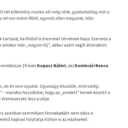
 Két hét kőkemény munka vár még ránk, gyakorlatilag már a
 ott van velem Máté, egymás ellen megyünk, hála
 tartaná, ha
Rióból
is éremmel térnének haza. Szerinte a
or amikor már
„nagyon fáj”
, akkor azért segít átlendülni
a mindössze 19 éves
Kopasz Bálint
, aki
Dombvári Bence
ra, de én nem izgulok. Ugyanúgy készülök, mint eddig.
”
– mondta hozzátéve, hogy az „eredeti” tervek között a
 éremszerzés lesz a célja.
 ez azonban semmilyen fennakadást nem okoz a
lelő hajóval folytatja itthon is az edzéseket.