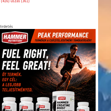
(416)
úszás
(361)
Hirdetés