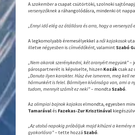
A
szakember
a csapat csütörtöki, szolnoki sajtóna
versenyzőknek
a ráhangolódásra, mindenki öt nappal
„Ennyi idő elég az átállásra és arra, hogy a versenyz
A legkomolyabb éremesélyekkel a
női kajakosok
uta
illetve
négyesben
is
címvédőként
, valamint
Szabó Ga
„Nem akarok szerénykedni, két aranyért megyünk”
– j
párospartnerét is képviselte, hiszen
Kozák
csak az
„Danuta ilyen karakter. Húsz éve ismerem, meg kell 
hármunkért is felel. Bármilyen kívánsága van, ami a n
tudom, mennyit számít ez neki”
– mondta
Szabó
.
Az
olimpiai bajnok kajakos
elmondta, egyesben minde
Tamarával
és
Fazekas-Zur Krisztinával
kiegészülve
„Az utolsó napokig próbáljuk majd kihúzni a kemény 
gyakorlásra”
– tette hozzá
Szabó
.