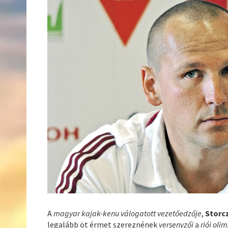
A
magyar kajak-kenu válogatott vezetőedzője
,
Storc
legalább öt érmet szereznének
versenyzői
a
riói oli