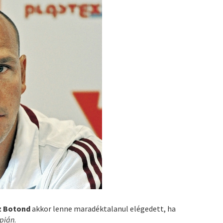
z Botond
akkor lenne maradéktalanul elégedett, ha
mpián
.