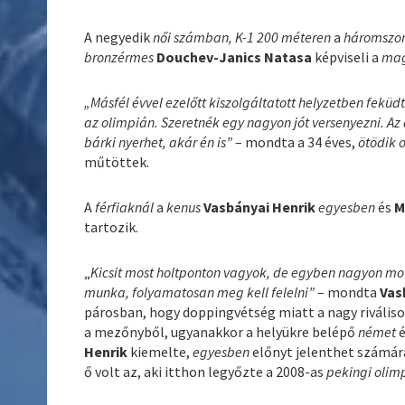
A negyedik
női számban, K-1 200 méteren
a
háromszor
bronzérmes
Douchev-Janics Natasa
képviseli a
ma
„Másfél évvel ezelőtt kiszolgáltatott helyzetben fekü
az olimpián. Szeretnék egy nagyon jót versenyezni. A
bárki nyerhet, akár én is”
– mondta a 34 éves,
ötödik 
műtöttek.
A
férfiaknál
a
kenus
Vasbányai Henrik
egyesben
és
M
tartozik.
„
Kicsit most holtponton vagyok, de egyben nagyon motiv
munka, folyamatosan meg kell felelni”
– mondta
Vas
párosban, hogy doppingvétség miatt a nagy rivális
a mezőnyből, ugyanakkor a helyükre belépő
német
é
Henrik
kiemelte,
egyesben
előnyt jelenthet számára,
ő volt az, aki itthon legyőzte a 2008-as
pekingi olim