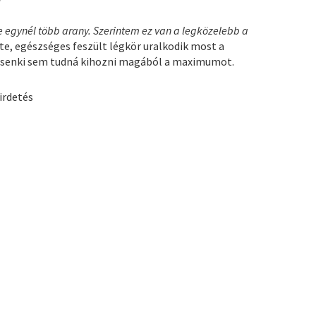
 egynél több arany. Szerintem ez van a legközelebb a
tte, egészséges feszült légkör uralkodik most a
kül senki sem tudná kihozni magából a maximumot.
irdetés