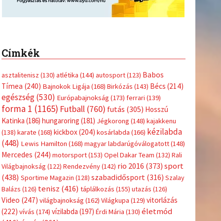
Címkék
Babos
asztalitenisz
(130)
atlétika
(144)
autosport
(123)
Tímea
(240)
Bécs
(214)
Bajnokok Ligája
(168)
Birkózás
(143)
egészség
(530)
Európabajnokság
(173)
ferrari
(139)
forma 1
(1165)
Futball
(760)
futás
(305)
Hosszú
Katinka
(186)
hungaroring
(181)
Jégkorong
(148)
kajakkenu
kézilabda
kickbox
(204)
(138)
karate
(168)
kosárlabda
(166)
(448)
Lewis Hamilton
(168)
magyar labdarúgóválogatott
(148)
Mercedes
(244)
motorsport
(153)
Opel Dakar Team
(132)
Rali
sport
rio 2016
(373)
Világbajnokság
(122)
Rendezvény
(142)
(438)
szabadidősport
(316)
Sportime Magazin
(128)
Szalay
tenisz
(416)
Balázs
(126)
táplálkozás
(155)
utazás
(126)
Video
(247)
vitorlázás
világbajnokság
(162)
Világkupa
(129)
életmód
(222)
vívás
(174)
vízilabda
(197)
Érdi Mária
(130)