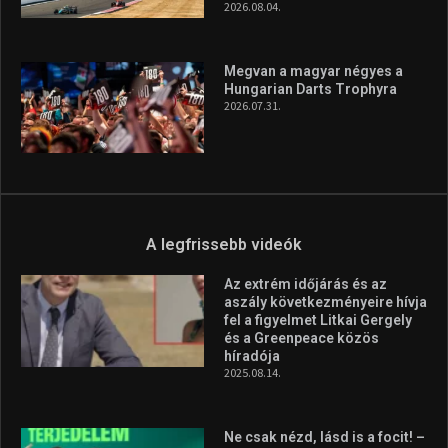
A legfrissebb hírek
Aranyérmet nyert Szilágyi Erik
az Európa-kupán
2026.08.05.
Molnár Martin újabb dobogót
szerzett, már második a brit
Forma–3 tabelláján a
silverstone-i hétvége után
2026.08.04.
Megvan a magyar négyes a
Hungarian Darts Trophyra
2026.07.31.