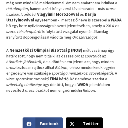
még nem minősülő meldoniummal. Ám nem emiatt nem indulhat a
riói olimpián
, hanem azért kényszerül távolmaradni – más
orosz
úszókkal
, például
Vlagyimir Morozovval
és
Darija
Usztyinovával
egyetemben -, mert az ő neve is szerepel a
WADA
bő egy hete nyilvánosságra hozott jelentésében, amely a 2014-es
szocsi téli olimpiáról
lefolytatott vizsgálat nyomán államilag
irányított doppingolással vádolta meg
Oroszországot
.
A
Nemzetközi Olimpiai Bizottság (NOB)
múlt vasárnap úgy
határozott, hogy nem tiltja ki az összes
orosz sportolót
az
ötkarikás játékokról
, de a döntés nem jelenti azt, hogy minden
orosz
biztosan rajthoz állhat
Rióban
, ehhez mindenkinek egyéni
engedélyre van szüksége
sportága nemzetközi szövetségétől
. A
vizes sportokat tömörítő
FINA
hétfői közleménye szerint a
szövetség elnöksége
úgy döntött, hogy a
WADA
-jelentésben
nevesített
orosz úszókat
nem engedi indulni
Rióban
.
S
S
Facebook
Twitter
h
h