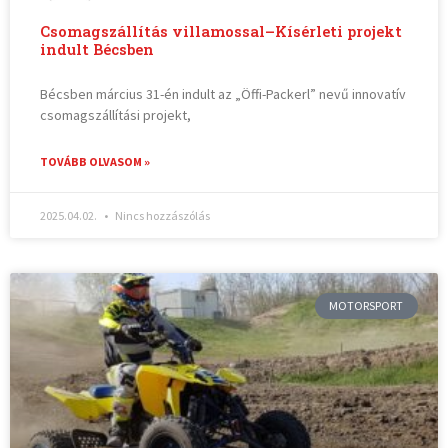
Csomagszállítás villamossal–Kísérleti projekt
indult Bécsben
Bécsben március 31-én indult az „Öffi-Packerl” nevű innovatív
csomagszállítási projekt,
TOVÁBB OLVASOM »
2025.04.02.
Nincs hozzászólás
MOTORSPORT