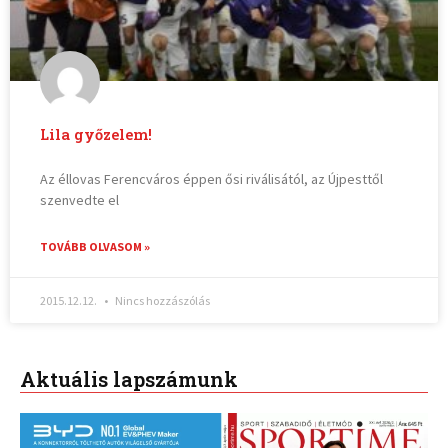
Lila győzelem!
Az éllovas Ferencváros éppen ősi riválisától, az Újpesttől
szenvedte el
TOVÁBB OLVASOM »
2015.12.12.
Nincs hozzászólás
Aktuális lapszámunk