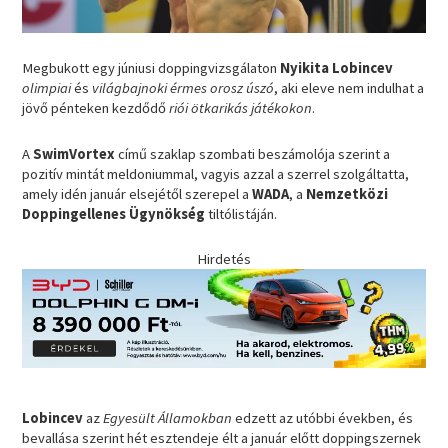
Megbukott egy júniusi doppingvizsgálaton
Nyikita Lobincev
olimpiai
és
világbajnoki érmes orosz úszó
, aki eleve nem indulhat a
jövő pénteken kezdődő
riói ötkarikás játékokon
.
A
SwimVortex
című szaklap szombati beszámolója szerint a
pozitív mintát meldoniummal, vagyis azzal a szerrel szolgáltatta,
amely idén január elsejétől szerepel a
WADA
, a
Nemzetközi
Doppingellenes Ügynökség
tiltólistáján.
Hirdetés
Lobincev
az
Egyesült Államokban
edzett az utóbbi években, és
bevallása szerint hét esztendeje élt a január előtt doppingszernek