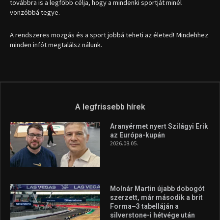
1035 Budapest, Miklós u. 7.
+36 30 471 1373
info (kukac) sportime.hu
Túl a 18. X-en és rendezvények százain a Sportime Magazinnak
továbbra is a legfőbb célja, hogy a mindenki sportját minél
vonzóbbá tegye.
A rendszeres mozgás és a sport jobbá teheti az életed! Mindehhez
minden infót megtalálsz nálunk.