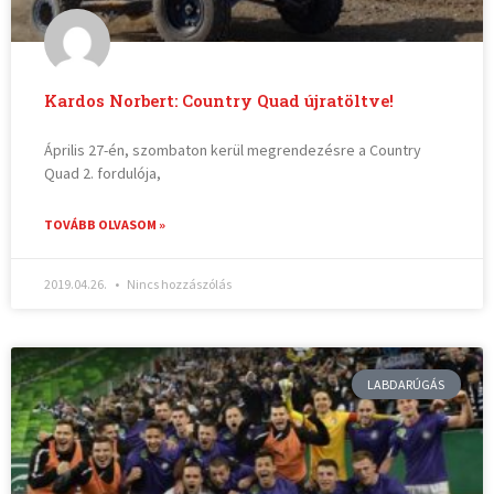
Kardos Norbert: Country Quad újratöltve!
Április 27-én, szombaton kerül megrendezésre a Country
Quad 2. fordulója,
TOVÁBB OLVASOM »
2019.04.26.
Nincs hozzászólás
LABDARÚGÁS