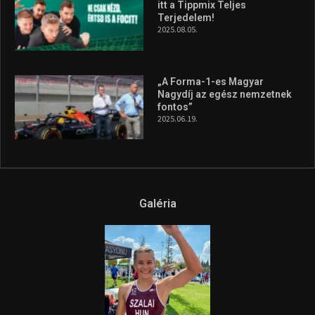
A legfrissebb videók
Az extrém időjárás és az
aszály következményeire hívja
fel a figyelmet Litkai Gergely
és a Greenpeace közös
híradója
2025.08.14.
Ne csak nézd, lásd is a focit! –
itt a Tippmix Teljes
Terjedelem!
2025.08.05.
„A Forma-1-es Magyar
Nagydíj az egész nemzetnek
fontos”
2025.06.19.