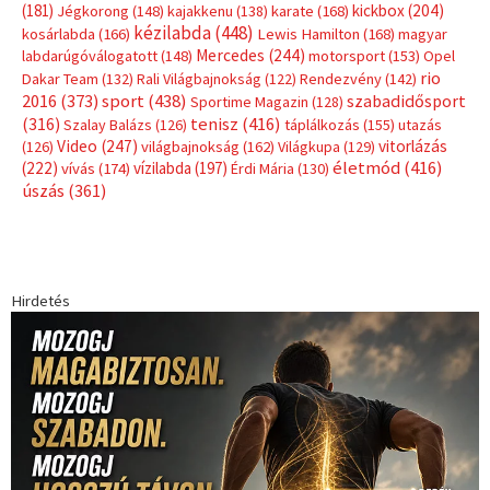
Címkék
Babos Tímea
asztalitenisz
(130)
atlétika
(144)
autosport
(123)
egészség
(240)
Bécs
(214)
Bajnokok Ligája
(168)
Birkózás
(143)
forma 1
(1165)
(530)
Európabajnokság
(173)
ferrari
(139)
Futball
(760)
futás
(305)
Hosszú Katinka
(186)
hungaroring
(181)
kickbox
(204)
Jégkorong
(148)
kajakkenu
(138)
karate
(168)
kézilabda
(448)
kosárlabda
(166)
Lewis Hamilton
(168)
magyar
Mercedes
(244)
labdarúgóválogatott
(148)
motorsport
(153)
Opel
rio
Dakar Team
(132)
Rali Világbajnokság
(122)
Rendezvény
(142)
sport
(438)
2016
(373)
szabadidősport
Sportime Magazin
(128)
(316)
tenisz
(416)
Szalay Balázs
(126)
táplálkozás
(155)
utazás
Video
(247)
vitorlázás
(126)
világbajnokság
(162)
Világkupa
(129)
életmód
(416)
(222)
vívás
(174)
vízilabda
(197)
Érdi Mária
(130)
úszás
(361)