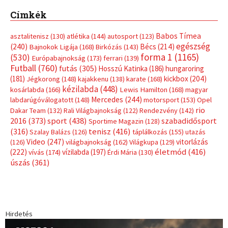
Címkék
Babos Tímea
asztalitenisz
(130)
atlétika
(144)
autosport
(123)
egészség
(240)
Bécs
(214)
Bajnokok Ligája
(168)
Birkózás
(143)
forma 1
(1165)
(530)
Európabajnokság
(173)
ferrari
(139)
Futball
(760)
futás
(305)
Hosszú Katinka
(186)
hungaroring
(181)
kickbox
(204)
Jégkorong
(148)
kajakkenu
(138)
karate
(168)
kézilabda
(448)
kosárlabda
(166)
Lewis Hamilton
(168)
magyar
Mercedes
(244)
labdarúgóválogatott
(148)
motorsport
(153)
Opel
rio
Dakar Team
(132)
Rali Világbajnokság
(122)
Rendezvény
(142)
sport
(438)
2016
(373)
szabadidősport
Sportime Magazin
(128)
(316)
tenisz
(416)
Szalay Balázs
(126)
táplálkozás
(155)
utazás
Video
(247)
vitorlázás
(126)
világbajnokság
(162)
Világkupa
(129)
életmód
(416)
(222)
vívás
(174)
vízilabda
(197)
Érdi Mária
(130)
úszás
(361)
Hirdetés