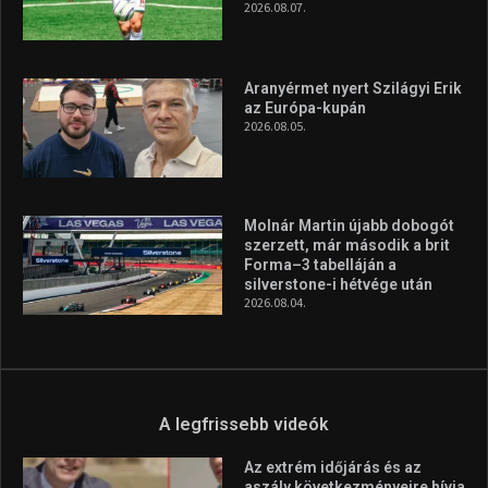
2026.08.07.
Aranyérmet nyert Szilágyi Erik
az Európa-kupán
2026.08.05.
Molnár Martin újabb dobogót
szerzett, már második a brit
Forma–3 tabelláján a
silverstone-i hétvége után
2026.08.04.
A legfrissebb videók
Az extrém időjárás és az
aszály következményeire hívja