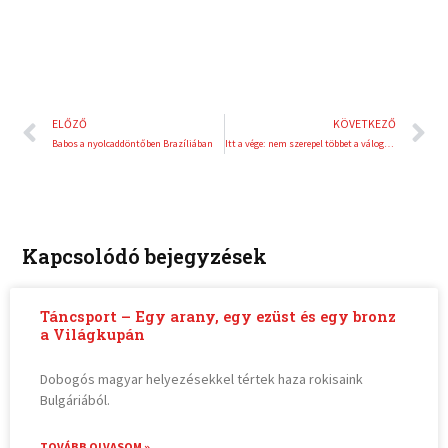
Előző
K
ELŐZŐ
KÖVETKEZŐ
Babos a nyolcaddöntőben Brazíliában
Itt a vége: nem szerepel többet a válogatottban Király Gábor
Kapcsolódó bejegyzések
Táncsport – Egy arany, egy ezüst és egy bronz
a Világkupán
Dobogós magyar helyezésekkel tértek haza rokisaink
Bulgáriából.
TOVÁBB OLVASOM »