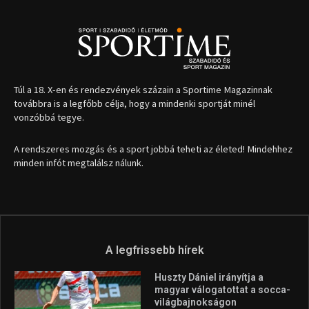
Túl a 18. X-en és rendezvények százain a Sportime Magazinnak
továbbra is a legfőbb célja, hogy a mindenki sportját minél
vonzóbbá tegye.
A rendszeres mozgás és a sport jobbá teheti az életed! Mindehhez
minden infót megtalálsz nálunk.
A legfrissebb hírek
Huszty Dániel irányítja a
magyar válogatottat a socca-
világbajnokságon