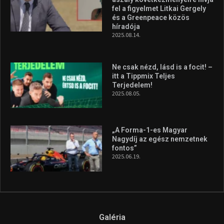
fel a figyelmet Litkai Gergely
és a Greenpeace közös
híradója
2025.08.14.
Ne csak nézd, lásd is a focit! –
itt a Tippmix Teljes
Terjedelem!
2025.08.05.
„A Forma-1-es Magyar
Nagydíj az egész nemzetnek
fontos”
2025.06.19.
Galéria