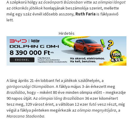
A szépkorú hölgy az
óceánparti Búziosban
vitte az
olimpiai lángot
az
ötkarikás játékok
honlapjának beszámolója szerint, mellette
még egy száz évnél idősebb asszony,
Ruth Faria
is fáklyavivő
lett.
Hirdetés
A láng április 21-én lobbant fel a játékok szülőhelyén, a
görögországi Olümpiában
. A fáklya május 3-án érkezett meg
Brazíliába
, hogy – miként 80 éve minden olimpia előtt – megkezdje
90 napos útját. Az
olimpiai láng Brazíliában
36 ezer kilométert
tesz meg, 329 várost érint, a váltóban 12 ezer
futó
vesz részt, míg
végül a fáklya pénteken megérkezik az
olimpia megnyitójára
, a
Maracana Stadionba
.