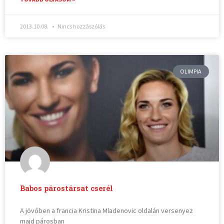
2013.10.08.
Nincs hozzászólás
OLIMPIA
Babos párostársat cserél
A jövőben a francia Kristina Mladenovic oldalán versenyez
majd párosban