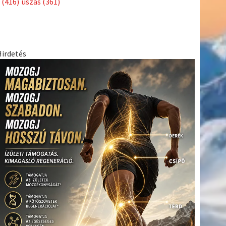
(416)
úszás
(361)
Hirdetés