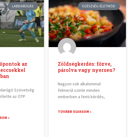
LABDARÚGÁS
EGÉSZSÉG-ÉLETMÓD
dőpontok az
Zöldségkérdés: főzve,
meccsekkel
párolva vagy nyersen?
tban
Nagyon sok alkalommal
bdarúgó Szövetség
felmerül szinte minden
zítette az OTP
emberben a fenti kérdés,
TOVÁBB OLVASOM »
SOM »