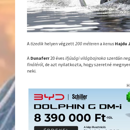
A
tizedik
helyen végzett
200 méteren
a
kenus
Hajdu 
A
Dunaferr
20 éves
ifjúsági világbajnoka
szerdán
neg
fináléról
, de azt nyilatkozta, hogy szeretné megnye
neki.
H