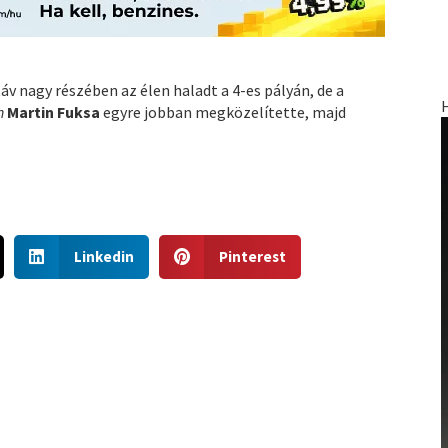
táv nagy részében az élen haladt a 4-es pályán, de a
h
Martin Fuksa
egyre jobban megközelítette, majd
S
S
Linkedin
Pinterest
h
h
a
a
r
r
e
e
o
o
n
n
l
p
i
i
n
n