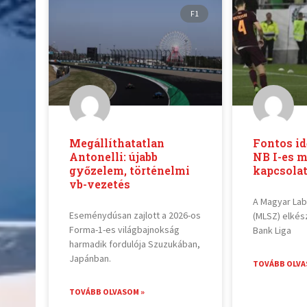
F1
Megállíthatatlan
Fontos i
Antonelli: újabb
NB I-es 
győzelem, történelmi
kapcsola
vb-vezetés
A Magyar La
Eseménydúsan zajlott a 2026-os
(MLSZ) elkés
Forma-1-es világbajnokság
Bank Liga
harmadik fordulója Szuzukában,
Japánban.
TOVÁBB OLVA
TOVÁBB OLVASOM »