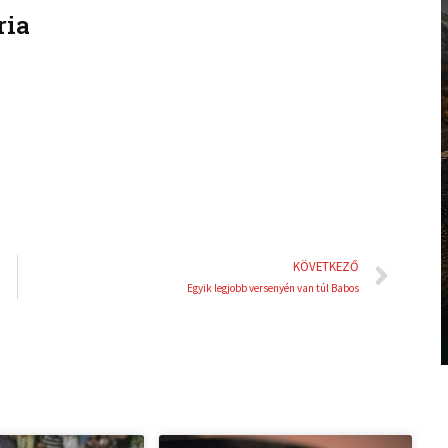
ria
k
t
e
e
d
r
i
e
n
s
t
Köve
KÖVETKEZŐ
Egyik legjobb versenyén van túl Babos