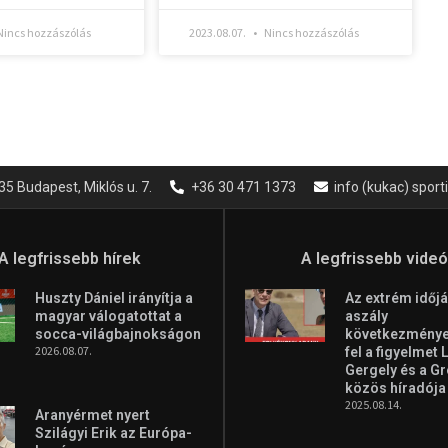
incs hozzászólás
2023.08.07.
Nincs hozzászólás
35 Budapest, Miklós u. 7.
+36 30 471 1373
info (kukac) spor
A legfrissebb hírek
A legfrissebb vide
Huszty Dániel irányítja a
Az extrém időjá
magyar válogatottat a
aszály
socca-világbajnokságon
következményei
2026.08.07.
fel a figyelmet 
Gergely és a G
közös híradója
2025.08.14.
Aranyérmet nyert
Szilágyi Erik az Európa-