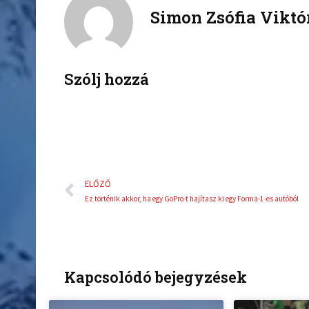
Simon Zsófia Viktó
e
t
b
t
o
e
o
r
k
Szólj hozzá
Előző
ELŐZŐ
Ez történik akkor, ha egy GoPro-t hajítasz ki egy Forma-1-es autóból
Kapcsolódó bejegyzések