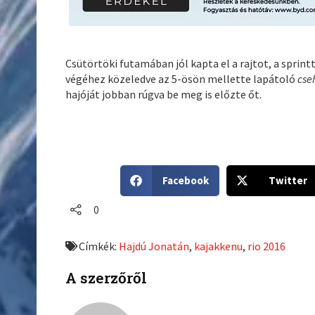
Csütörtöki futamában jól kapta el a rajtot, a sprint
végéhez közeledve az 5-ösön mellette lapátoló
cse
hajóját jobban rúgva be meg is előzte őt.
S
S
Facebook
Twitter
h
h
a
a
0
r
r
e
e
Címkék:
Hajdú Jonatán
,
kajakkenu
,
rio 2016
o
o
n
n
A szerzőről
f
t
a
w
c
i