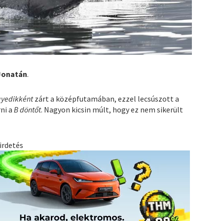
Jonatán
.
yedikként
zárt a középfutamában, ezzel lecsúszott a
rni a
B döntőt
. Nagyon kicsin múlt, hogy ez nem sikerült
irdetés