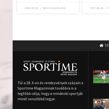
2026.03.29.
Nincs hozzászólás
2017.06.28.
N
10
Túl a 18. X-en és rendezvények százain a
Sportime Magazinnak továbbra is a
legfőbb célja, hogy a mindenki sportját
minél vonzóbbá tegye.