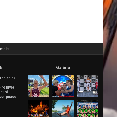
time.hu
ók
Galéria
rás és az
re hívja
Litkai
reenpeace