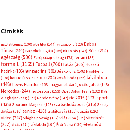
Címkék
Babos
asztalitenisz
(130)
atlétika
(144)
autosport
(123)
Tímea
(240)
Bécs
(214)
Bajnokok Ligája
(168)
Birkózás
(143)
egészség
(530)
Európabajnokság
(173)
ferrari
(139)
forma 1
(1165)
Futball
(760)
futás
(305)
Hosszú
Katinka
(186)
hungaroring
(181)
Jégkorong
(148)
kajakkenu
kézilabda
kickbox
(204)
(138)
karate
(168)
kosárlabda
(166)
(448)
Lewis Hamilton
(168)
magyar labdarúgóválogatott
(148)
Mercedes
(244)
motorsport
(153)
Opel Dakar Team
(132)
Rali
sport
rio 2016
(373)
Világbajnokság
(122)
Rendezvény
(142)
(438)
szabadidősport
(316)
Sportime Magazin
(128)
Szalay
tenisz
(416)
Balázs
(126)
táplálkozás
(155)
utazás
(126)
Video
(247)
vitorlázás
világbajnokság
(162)
Világkupa
(129)
életmód
(222)
vívás
(174)
vízilabda
(197)
Érdi Mária
(130)