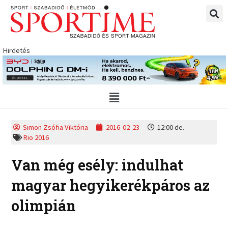
Skip
to
content
Hirdetés
Main
Menu
Simon Zsófia Viktória
2016-02-23
12:00 de.
Rio 2016
Van még esély: indulhat
magyar hegyikerékpáros az
olimpián