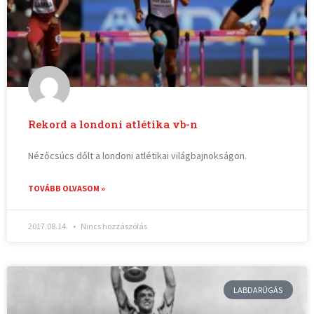
Rekord a londoni atlétika vb-n
Nézőcsúcs dőlt a londoni atlétikai világbajnokságon.
TOVÁBB OLVASOM »
2017.08.14.
Nincs hozzászólás
LABDARÚGÁS