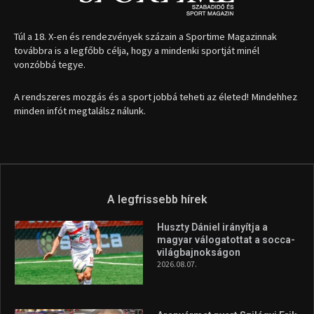
Túl a 18. X-en és rendezvények százain a Sportime Magazinnak
továbbra is a legfőbb célja, hogy a mindenki sportját minél
vonzóbbá tegye.
A rendszeres mozgás és a sport jobbá teheti az életed! Mindehhez
minden infót megtalálsz nálunk.
A legfrissebb hírek
Huszty Dániel irányítja a
magyar válogatottat a socca-
világbajnokságon
2026.08.07.