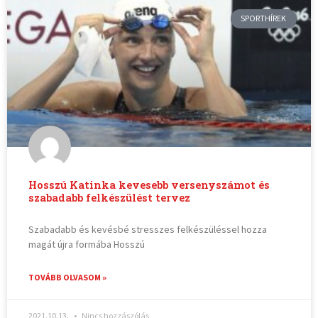
SPORTHÍREK
Hosszú Katinka kevesebb versenyszámot és
szabadabb felkészülést tervez
Szabadabb és kevésbé stresszes felkészüléssel hozza
magát újra formába Hosszú
TOVÁBB OLVASOM »
2021.10.13.
Nincs hozzászólás