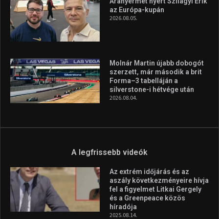
Aranyérmet nyert Szilágyi Erik
az Európa-kupán
2026.08.05.
Molnár Martin újabb dobogót
szerzett, már második a brit
Forma–3 tabelláján a
silverstone-i hétvége után
2026.08.04.
A legfrissebb videók
Az extrém időjárás és az
aszály következményeire hívja
fel a figyelmet Litkai Gergely
és a Greenpeace közös
híradója
2025.08.14.