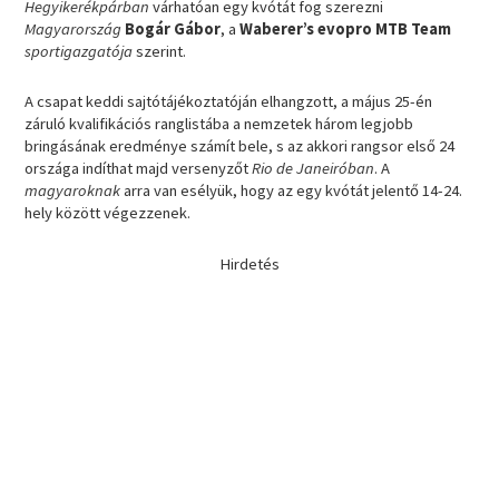
Hegyikerékpárban
várhatóan egy kvótát fog szerezni
Magyarország
Bogár Gábor
, a
Waberer’s evopro MTB Team
sportigazgatója
szerint.
A csapat keddi sajtótájékoztatóján elhangzott, a május 25-én
záruló kvalifikációs ranglistába a nemzetek három legjobb
bringásának eredménye számít bele, s az akkori rangsor első 24
országa indíthat majd versenyzőt
Rio de Janeiróban
. A
magyaroknak
arra van esélyük, hogy az egy kvótát jelentő 14-24.
hely között végezzenek.
Hirdetés