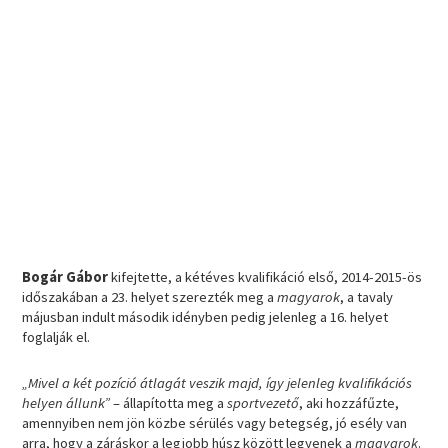
Bogár Gábor
kifejtette, a kétéves kvalifikáció első, 2014-2015-ös
időszakában a 23. helyet szerezték meg a
magyarok
, a tavaly
májusban indult második idényben pedig jelenleg a 16. helyet
foglalják el.
„Mivel a két pozíció átlagát veszik majd, így jelenleg kvalifikációs
helyen állunk”
– állapította meg a
sportvezető
, aki hozzáfűzte,
amennyiben nem jön közbe sérülés vagy betegség, jó esély van
arra, hogy a záráskor a legjobb húsz között legyenek a
magyarok
.