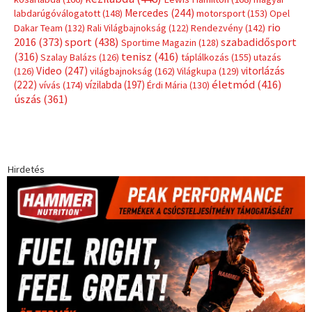
Mercedes
(244)
labdarúgóválogatott
(148)
motorsport
(153)
Opel
rio
Dakar Team
(132)
Rali Világbajnokság
(122)
Rendezvény
(142)
sport
(438)
2016
(373)
szabadidősport
Sportime Magazin
(128)
(316)
tenisz
(416)
Szalay Balázs
(126)
táplálkozás
(155)
utazás
Video
(247)
vitorlázás
(126)
világbajnokság
(162)
Világkupa
(129)
életmód
(416)
(222)
vívás
(174)
vízilabda
(197)
Érdi Mária
(130)
úszás
(361)
Hirdetés