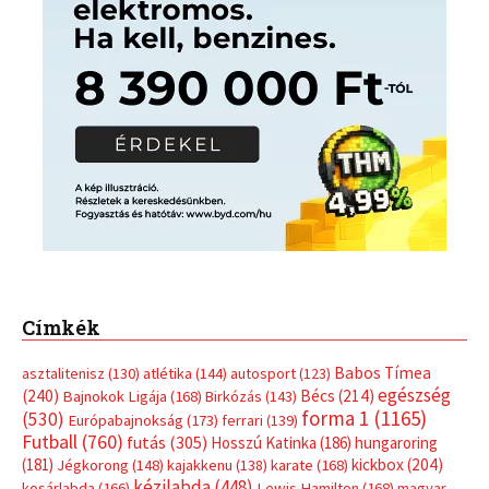
Címkék
Babos Tímea
asztalitenisz
(130)
atlétika
(144)
autosport
(123)
egészség
(240)
Bécs
(214)
Bajnokok Ligája
(168)
Birkózás
(143)
forma 1
(1165)
(530)
Európabajnokság
(173)
ferrari
(139)
Futball
(760)
futás
(305)
Hosszú Katinka
(186)
hungaroring
(181)
kickbox
(204)
Jégkorong
(148)
kajakkenu
(138)
karate
(168)
kézilabda
(448)
kosárlabda
(166)
Lewis Hamilton
(168)
magyar