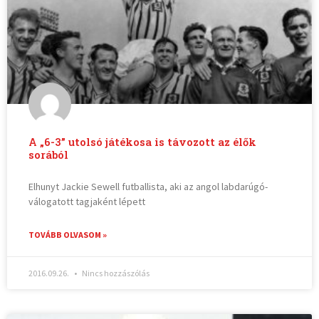
A „6-3” utolsó játékosa is távozott az élők
sorából
Elhunyt Jackie Sewell futballista, aki az angol labdarúgó-
válogatott tagjaként lépett
TOVÁBB OLVASOM »
2016.09.26.
Nincs hozzászólás