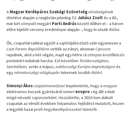
A
Magyar Kerékpáros Szakági Szövetség
elnökségének
döntése alapján a ranglistán jelenleg 52.
Juhász Zsolt
és a 60.,
már két
olimpiát
megjárt
Parti András
között dőlhet el – a három
előre kijelölt verseny eredményei alapján -, hogy ki utazik
Rióba
.
Ők, csapattársaikkal együtt a sajtótájékoztató után egyenesen a
Liszt Ferenc Repülőtérre
vették az irányt, ahonnan
Ciprusra
repülnek, ahol a hét végén, majd egy hétre rá
olimpiai kvalifikációs
pontokért indulnak harcba. Ezt követően
Törökországban,
Szerbiában,
aztán a májusi,
svédországi Európa-bajnokságon
és
egy
németországi világkupán
tekernek tovább
Rióért
.
Simonyi Ákos
csapatmenedzser
bejelentette, hogy a
magyar
elektromos buszok gyártásáról ismert
evopro
cég állt a klub
mögé névadó szponzorként. Hozzátette, a 2010-ben alakult
csapatuk az elmúlt években folyamatos fejlődést mutatott, hiszen
a legjobb hazai profi
hegyikerékpárosokat
tömöríti.