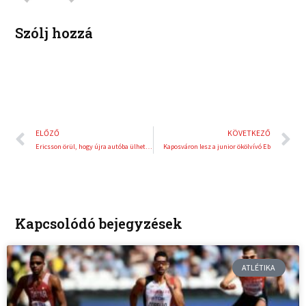
n
s
t
Szólj hozzá
Előző
K
ELŐZŐ
KÖVETKEZŐ
Ericsson örül, hogy újra autóba ülhetett
Kaposváron lesz a junior ökölvívó Eb
Kapcsolódó bejegyzések
ATLÉTIKA