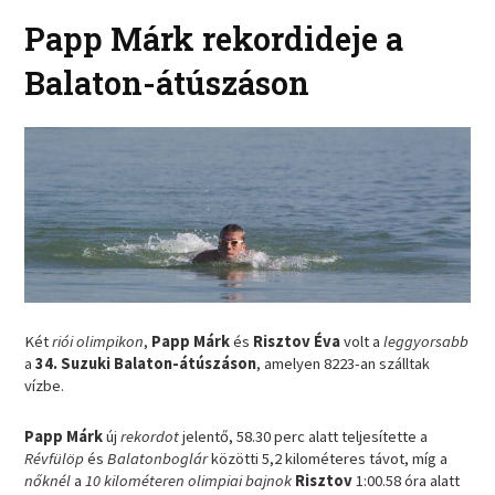
Papp Márk rekordideje a
Balaton-átúszáson
Két
riói olimpikon
,
Papp Márk
és
Risztov Éva
volt a
leggyorsabb
a
34. Suzuki Balaton-átúszáson
, amelyen 8223-an szálltak
vízbe.
Papp Márk
új
rekordot
jelentő, 58.30 perc alatt teljesítette a
Révfülöp
és
Balatonboglár
közötti 5,2 kilométeres távot, míg a
nőknél
a
10 kilométeren olimpiai bajnok
Risztov
1:00.58 óra alatt