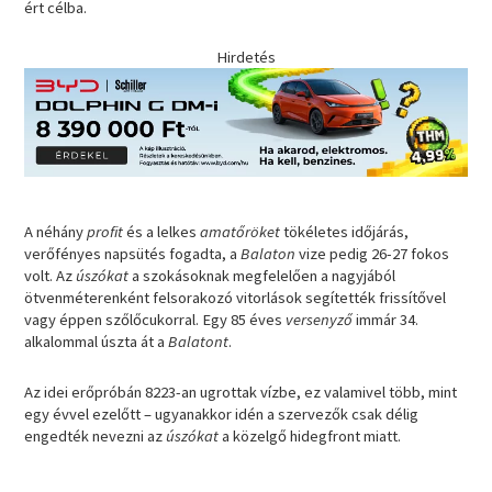
ért célba.
Hirdetés
A néhány
profit
és a lelkes
amatőröket
tökéletes időjárás,
verőfényes napsütés fogadta, a
Balaton
vize pedig 26-27 fokos
volt. Az
úszókat
a szokásoknak megfelelően a nagyjából
ötvenméterenként felsorakozó vitorlások segítették frissítővel
vagy éppen szőlőcukorral. Egy 85 éves
versenyző
immár 34.
alkalommal úszta át a
Balatont
.
Az idei erőpróbán 8223-an ugrottak vízbe, ez valamivel több, mint
egy évvel ezelőtt – ugyanakkor idén a szervezők csak délig
engedték nevezni az
úszókat
a közelgő hidegfront miatt.