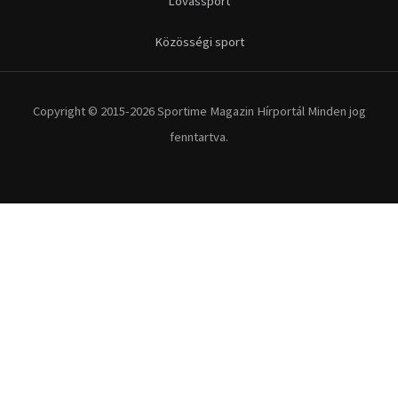
Kerékpár
Extrém Sportok
Fitnesz
Egyéb szabadidősport
Túra-Utazás
Lovassport
Közösségi sport
Copyright © 2015-2026 Sportime Magazin Hírportál Minden jog
fenntartva.