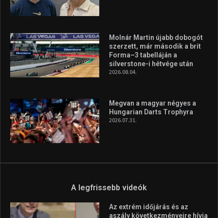
A rendszeres mozgás és a sport jobbá teheti az életed! Mindehhez
minden infót megtalálsz nálunk.
A legfrissebb hírek
Aranyérmet nyert Szilágyi Erik
az Európa-kupán
2026.08.05.
Molnár Martin újabb dobogót
szerzett, már második a brit
Forma–3 tabelláján a
silverstone-i hétvége után
2026.08.04.