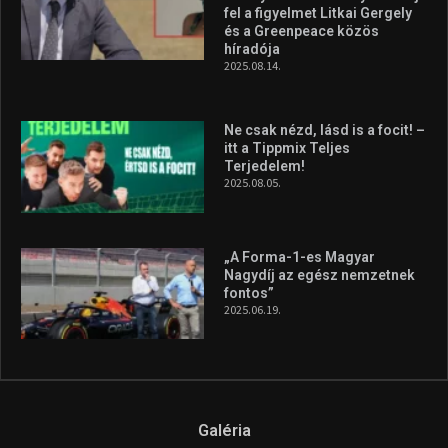
Megvan a magyar négyes a
Hungarian Darts Trophyra
2026.07.31.
A legfrissebb videók
Az extrém időjárás és az
aszály következményeire hívja
fel a figyelmet Litkai Gergely
és a Greenpeace közös
híradója
2025.08.14.
Ne csak nézd, lásd is a focit! –
itt a Tippmix Teljes
Terjedelem!