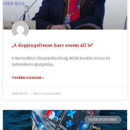
„A doppingellenes harc sosem áll le”
A Nemzetközi Olimpiai Bizottság (NOB) korábbi orvosi és
tudományos igazgatója,
TOVÁBB OLVASOM »
2016.09.15.
Nincs hozzászólás
EGYÉB SPORTHÍREK