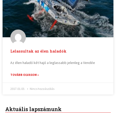
Lelassultak az élen haladók
Az élen haladó két hajó a leglassabb jelenleg a Vendée
TOVÁBB OLVASOM »
2017.01.03.
Nincs hozzászólás
Aktuális lapszámunk