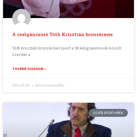
A cselgáncsozó Tóth Krisztián bronzérmes
Tóth Krisztián bronzérmet nyert a 90 kilogrammosok között
szerdán a
TOVÁBB OLVASOM »
2021.07.28.
Nincs hozzászólás
EGYÉB SPORTHÍREK