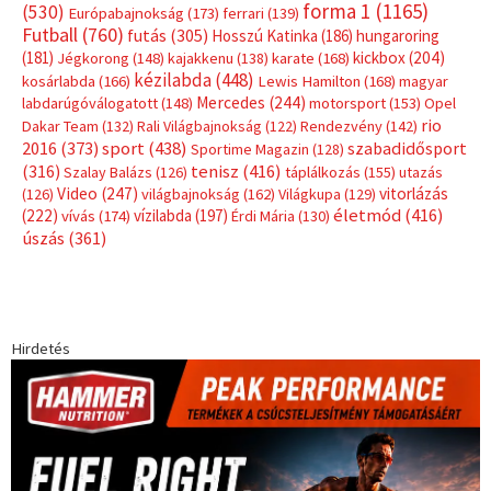
Címkék
Babos Tímea
asztalitenisz
(130)
atlétika
(144)
autosport
(123)
egészség
(240)
Bécs
(214)
Bajnokok Ligája
(168)
Birkózás
(143)
forma 1
(1165)
(530)
Európabajnokság
(173)
ferrari
(139)
Futball
(760)
futás
(305)
Hosszú Katinka
(186)
hungaroring
(181)
kickbox
(204)
Jégkorong
(148)
kajakkenu
(138)
karate
(168)
kézilabda
(448)
kosárlabda
(166)
Lewis Hamilton
(168)
magyar
Mercedes
(244)
labdarúgóválogatott
(148)
motorsport
(153)
Opel
rio
Dakar Team
(132)
Rali Világbajnokság
(122)
Rendezvény
(142)
sport
(438)
2016
(373)
szabadidősport
Sportime Magazin
(128)
(316)
tenisz
(416)
Szalay Balázs
(126)
táplálkozás
(155)
utazás