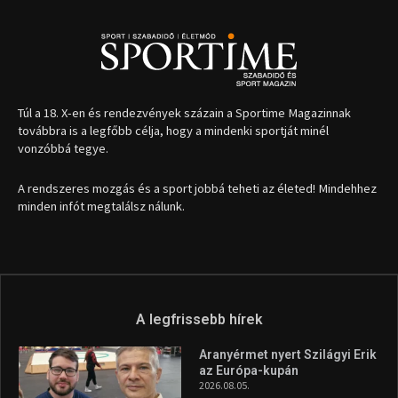
1035 Budapest, Miklós u. 7.
+36 30 471 1373
info (kukac) sportime.hu
Túl a 18. X-en és rendezvények százain a Sportime Magazinnak
továbbra is a legfőbb célja, hogy a mindenki sportját minél
vonzóbbá tegye.