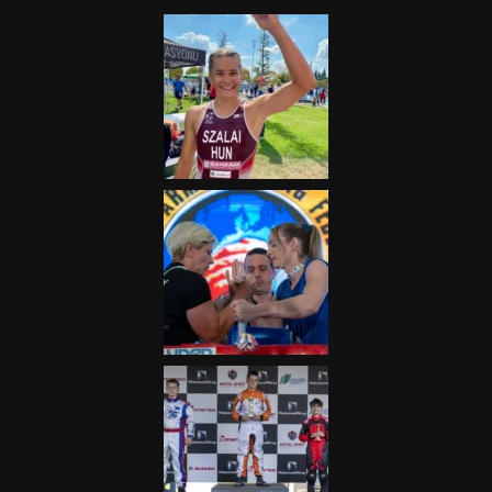
2025.08.05.
„A Forma-1-es Magyar
Nagydíj az egész nemzetnek
fontos”
2025.06.19.
Galéria