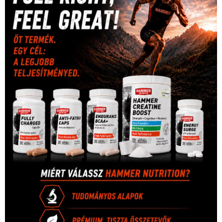
Video
(247)
vitorlázás
(126)
világbajnokság
(162)
Világkupa
(129)
életmód
(416)
(222)
vívás
(174)
vízilabda
(197)
Érdi Mária
(130)
úszás
(361)
Hirdetés