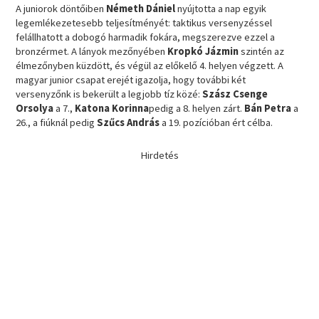
A juniorok döntőiben
Németh Dániel
nyújtotta a nap egyik
legemlékezetesebb teljesítményét: taktikus versenyzéssel
felállhatott a dobogó harmadik fokára, megszerezve ezzel a
bronzérmet. A lányok mezőnyében
Kropkó Jázmin
szintén az
élmezőnyben küzdött, és végül az előkelő 4. helyen végzett. A
magyar junior csapat erejét igazolja, hogy további két
versenyzőnk is bekerült a legjobb tíz közé:
Szász Csenge
Orsolya
a 7.,
Katona Korinna
pedig a 8. helyen zárt.
Bán Petra
a
26., a fiúknál pedig
Szűcs András
a 19. pozícióban ért célba.
Hirdetés