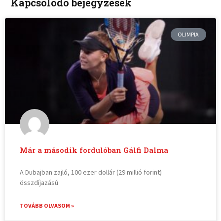
Kapcsolódó bejegyzések
OLIMPIA
Már a második fordulóban Gálfi Dalma
A Dubajban zajló, 100 ezer dollár (29 millió forint)
összdíjazású
TOVÁBB OLVASOM »