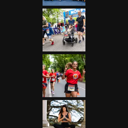
Futás
Kerékpár
Extrém Sportok
Fitnesz