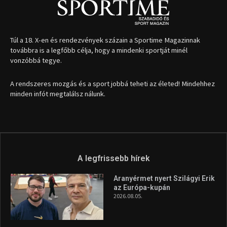
A legfrissebb hírek
Aranyérmet nyert Szilágyi Erik
az Európa-kupán
2026.08.05.
Molnár Martin újabb dobogót
szerzett, már második a brit
Forma–3 tabelláján a
silverstone-i hétvége után
2026.08.04.
Megvan a magyar négyes a
Hungarian Darts Trophyra
2026.07.31.