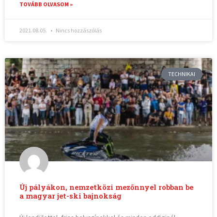
TOVÁBB OLVASOM »
2021.08.05.
Nincs hozzászólás
TECHNIKAI
Új pályákon, nemzetközi mezőnnyel robban be
a magyar jet-ski bajnokság