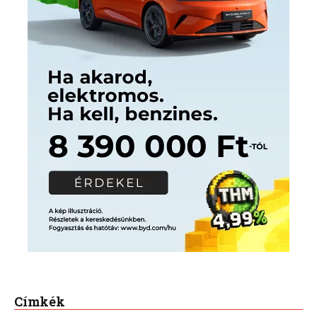
Címkék
Babos Tímea
asztalitenisz
(130)
atlétika
(144)
autosport
(123)
egészség
(240)
Bécs
(214)
Bajnokok Ligája
(168)
Birkózás
(143)
forma 1
(1165)
(530)
Európabajnokság
(173)
ferrari
(139)
Futball
(760)
futás
(305)
Hosszú Katinka
(186)
hungaroring
(181)
kickbox
(204)
Jégkorong
(148)
kajakkenu
(138)
karate
(168)
kézilabda
(448)
kosárlabda
(166)
Lewis Hamilton
(168)
magyar
Mercedes
(244)
labdarúgóválogatott
(148)
motorsport
(153)
Opel
rio
Dakar Team
(132)
Rali Világbajnokság
(122)
Rendezvény
(142)
sport
(438)
2016
(373)
szabadidősport
Sportime Magazin
(128)
(316)
tenisz
(416)
Szalay Balázs
(126)
táplálkozás
(155)
utazás
Video
(247)
vitorlázás
(126)
világbajnokság
(162)
Világkupa
(129)
életmód
(416)
(222)
vívás
(174)
vízilabda
(197)
Érdi Mária
(130)
úszás
(361)