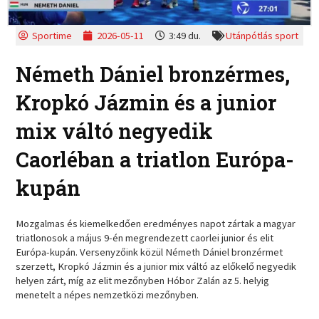
Sportime
2026-05-11
3:49 du.
Utánpótlás sport
Németh Dániel bronzérmes,
Kropkó Jázmin és a junior
mix váltó negyedik
Caorléban a triatlon Európa-
kupán
Mozgalmas és kiemelkedően eredményes napot zártak a magyar
triatlonosok a május 9-én megrendezett caorlei junior és elit
Európa-kupán. Versenyzőink közül Németh Dániel bronzérmet
szerzett, Kropkó Jázmin és a junior mix váltó az előkelő negyedik
helyen zárt, míg az elit mezőnyben Hóbor Zalán az 5. helyig
menetelt a népes nemzetközi mezőnyben.