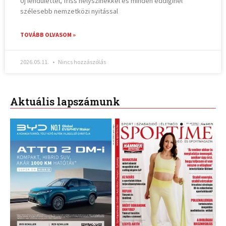
Új lendülettel, friss helyszínekkel és minden eddiginél
szélesebb nemzetközi nyitással
TOVÁBB OLVASOM »
2026.05.11.
Nincs hozzászólás
Aktuális lapszámunk