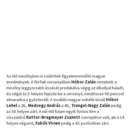
Az elit mezőnyben is születtek figyelemreméltó magyar
eredmények. A férfiak versenyében
Hóbor Zalán
remekelt: a
mezőny leggyorsabb úszását produkálva végig az élbollyal haladt,
és végül az 5. helyen fejezte be a versenyt, mindössze fél perccel
elmaradva a győztestől. A további magyar indulók közül
Hóbor
Lehel
a 26.,
Medvegy András
a 40.,
Trungel-Nagy Zalán
pedig
az 50. helyen zárt. A női elit futam egyik fontos híre a
visszatérő
Kuttor-Bragmayer Zsanett
szereplése volt, aki a 14.
helyen végzett,
Fabók Vivien
pedig a 42. pozícióban zárt.