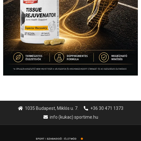
1035 Budapest, Miklós u. 7.
+36 30 471 1373
info (kukac) sportime.hu
Túl a 18. X-en és rendezvények százain a Sportime Magazinnak
továbbra is a legfőbb célja, hogy a mindenki sportját minél
vonzóbbá tegye.
A rendszeres mozgás és a sport jobbá teheti az életed! Mindehhez
minden infót megtalálsz nálunk.