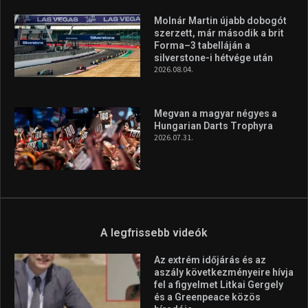
A legfrissebb videók
Az extrém időjárás és az
aszály következményeire hívja
fel a figyelmet Litkai Gergely
és a Greenpeace közös
híradója
2025.08.14.
Ne csak nézd, lásd is a focit! –
itt a Tippmix Teljes
Terjedelem!
2025.08.05.
„A Forma-1-es Magyar
Nagydíj az egész nemzetnek
fontos”
2025.06.19.