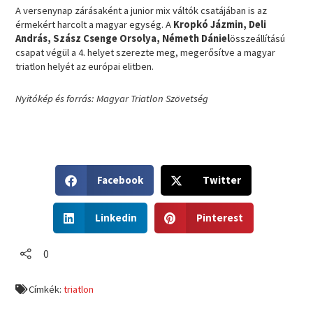
A versenynap zárásaként a junior mix váltók csatájában is az
érmekért harcolt a magyar egység. A
Kropkó Jázmin, Deli
András, Szász Csenge Orsolya, Németh Dániel
összeállítású
csapat végül a 4. helyet szerezte meg, megerősítve a magyar
triatlon helyét az európai elitben.
Nyitókép és forrás: Magyar Triatlon Szövetség
S
S
Facebook
Twitter
h
h
a
a
S
S
r
r
Linkedin
Pinterest
h
h
e
e
a
a
o
o
r
r
0
n
n
e
e
f
t
o
o
a
w
Címkék:
triatlon
n
n
c
i
l
p
e
t