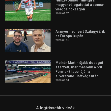
Huszty Dániel irányítja a
magyar válogatottat a socca-
világbajnokságon
2026.08.07.
Aranyérmet nyert Szilágyi Erik
az Európa-kupán
2026.08.05.
Molnár Martin újabb dobogót
szerzett, már második a brit
Forma–3 tabelláján a
silverstone-i hétvége után
2026.08.04.
A legfrissebb videók