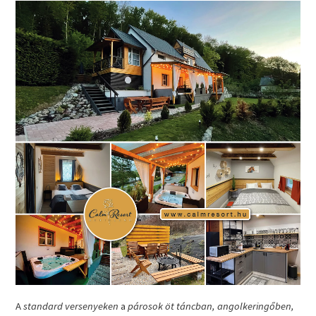
A
standard versenyeken
a
párosok öt táncban, angolkeringőben,