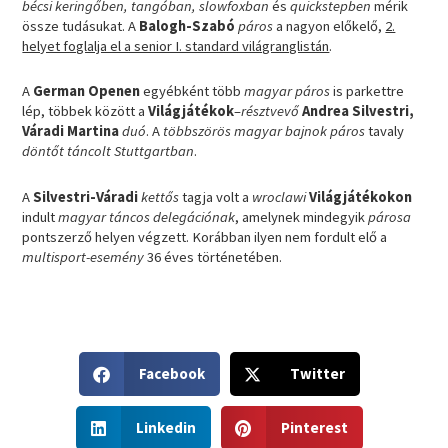
bécsi keringőben, tangóban, slowfoxban
és
quickstepben
mérik
össze tudásukat. A
Balogh-Szabó
páros
a nagyon előkelő,
2.
helyet foglalja el a senior I. standard világranglistán
.
A
German Openen
egyébként több
magyar páros
is parkettre
lép, többek között a
Világjátékok
–
résztvevő
Andrea Silvestri,
Váradi Martina
duó
. A
többszörös magyar bajnok páros
tavaly
döntőt táncolt Stuttgartban
.
A
Silvestri-Váradi
kettős
tagja volt a
wroclawi
Világjátékokon
indult
magyar táncos delegációnak
, amelynek mindegyik
párosa
pontszerző helyen végzett. Korábban ilyen nem fordult elő a
multisport-esemény
36 éves történetében.
S
S
Facebook
Twitter
h
h
a
a
S
S
r
r
Linkedin
Pinterest
h
h
e
e