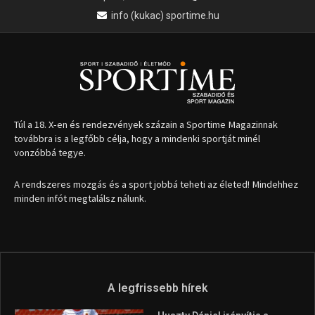
info (kukac) sportime.hu
Túl a 18. X-en és rendezvények százain a Sportime Magazinnak
továbbra is a legfőbb célja, hogy a mindenki sportját minél
vonzóbbá tegye.
A rendszeres mozgás és a sport jobbá teheti az életed! Mindehhez
minden infót megtalálsz nálunk.
A legfrissebb hírek