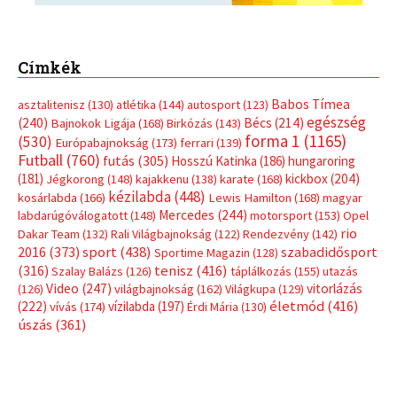
Címkék
Babos Tímea
asztalitenisz
(130)
atlétika
(144)
autosport
(123)
egészség
(240)
Bécs
(214)
Bajnokok Ligája
(168)
Birkózás
(143)
forma 1
(1165)
(530)
Európabajnokság
(173)
ferrari
(139)
Futball
(760)
futás
(305)
Hosszú Katinka
(186)
hungaroring
(181)
kickbox
(204)
Jégkorong
(148)
kajakkenu
(138)
karate
(168)
kézilabda
(448)
kosárlabda
(166)
Lewis Hamilton
(168)
magyar
Mercedes
(244)
labdarúgóválogatott
(148)
motorsport
(153)
Opel
rio
Dakar Team
(132)
Rali Világbajnokság
(122)
Rendezvény
(142)
sport
(438)
2016
(373)
szabadidősport
Sportime Magazin
(128)
(316)
tenisz
(416)
Szalay Balázs
(126)
táplálkozás
(155)
utazás
Video
(247)
vitorlázás
(126)
világbajnokság
(162)
Világkupa
(129)
életmód
(416)
(222)
vívás
(174)
vízilabda
(197)
Érdi Mária
(130)
úszás
(361)