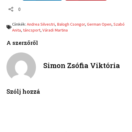
a
a
o
o
r
r
0
n
n
e
e
f
t
o
o
a
w
Címkék:
Andrea Silvestri
,
Balogh Csongor
,
German Open
,
Szabó
n
n
c
i
Anita
,
táncsport
,
Váradi Martina
l
p
e
t
i
i
b
t
A szerzőről
n
n
o
e
k
t
o
r
e
e
k
d
r
Simon Zsófia Viktória
i
e
n
s
t
Szólj hozzá