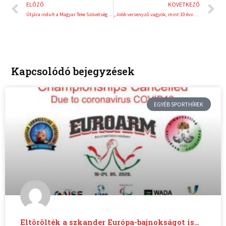
Előző
K
ELŐZŐ
KÖVETKEZŐ
Útjára indult a Magyar Teke Szövetség Játékos Bizottsága
„Jobb versenyző vagyok, mint 10 évvel ezelőtt”
Kapcsolódó bejegyzések
EGYÉB SPORTHÍREK
Eltörölték a szkander Európa-bajnokságot is…