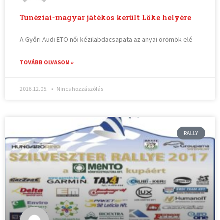
Tunéziai-magyar játékos került Löke helyére
A Győri Audi ETO női kézilabdacsapata az anyai örömök elé
TOVÁBB OLVASOM »
2016.12.05.
Nincs hozzászólás
RALLY