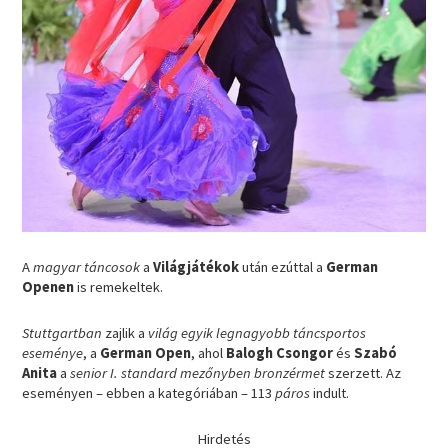
A
magyar táncosok
a
Világjátékok
után ezúttal a
German
Openen
is remekeltek.
Stuttgartban
zajlik a
világ egyik legnagyobb táncsportos
eseménye
, a
German Open
, ahol
Balogh Csongor
és
Szabó
Anita
a
senior I. standard mezőnyben bronzérmet
szerzett. Az
eseményen – ebben a kategóriában – 113
páros
indult.
Hirdetés