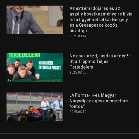
Az extrém időjárás és az
aszály következményeire hívja
fel a figyelmet Litkai Gergely
és a Greenpeace közös
híradója
2025.08.14.
Ne csak nézd, lásd is a focit! –
itt a Tippmix Teljes
Terjedelem!
2025.08.05.
„A Forma-1-es Magyar
Nagydíj az egész nemzetnek
fontos”
2025.06.19.