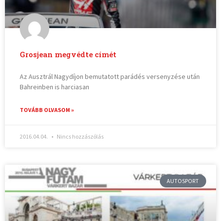
Grosjean megvédte címét
Az Ausztrál Nagydíjon bemutatott parádés versenyzése után
Bahreinben is harciasan
TOVÁBB OLVASOM »
2016.04.04.
Nincs hozzászólás
AUTOSPORT