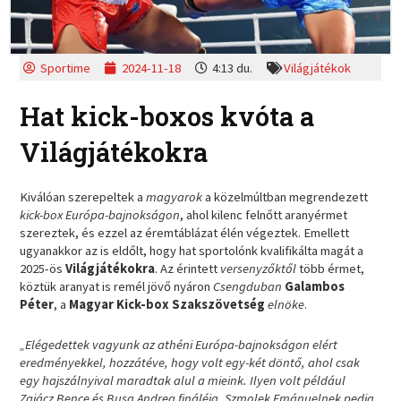
Sportime
2024-11-18
4:13 du.
Világjátékok
Hat kick-boxos kvóta a
Világjátékokra
Kiválóan szerepeltek a
magyarok
a közelmúltban megrendezett
kick-box Európa-bajnokságon
, ahol kilenc felnőtt aranyérmet
szereztek, és ezzel az éremtáblázat élén végeztek. Emellett
ugyanakkor az is eldőlt, hogy hat sportolónk kvalifikálta magát a
2025-ös
Világjátékokra
. Az érintett
versenyzőktől
több érmet,
köztük aranyat is remél jövő nyáron
Csengduban
Galambos
Péter
, a
Magyar Kick-box Szakszövetség
elnöke
.
„Elégedettek vagyunk az athéni Európa-bajnokságon elért
eredményekkel, hozzátéve, hogy volt egy-két döntő, ahol csak
egy hajszálnyival maradtak alul a mieink. Ilyen volt például
Zajácz Bence és Busa Andrea fináléja. Szmolek Emánuelnek pedig