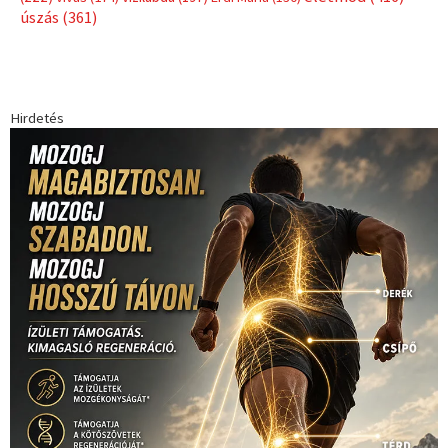
úszás
(361)
Hirdetés