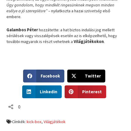
Úgy gondolom, hogy mindkét ringesünknek megvan minden
esélye a jó szereplésre”
– nyilatkozta a hazai
szövetség
első
embere.
Galambos Péter
hozzátette: a hat biztos indulási jog mellett
sérülések vagy visszalépések esetén az is elképzelhető, hogy
további magyarok is részt vehetnek a
Világjátékokon
.
S
S
Facebook
Twitter
h
h
a
a
S
S
r
r
Linkedin
Pinterest
h
h
e
e
a
a
o
o
r
r
0
n
n
e
e
f
t
o
o
a
w
Címkék:
kick-box
,
Világjátékok
n
n
c
i
l
p
e
t