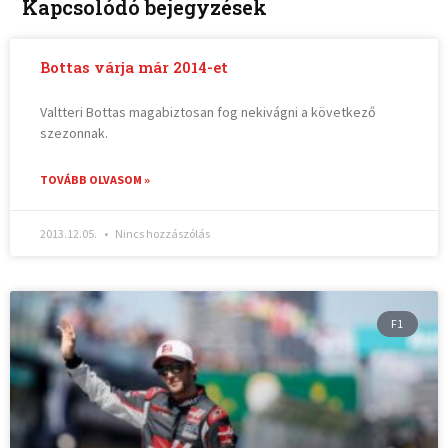
Kapcsolódó bejegyzések
Bottas várja már 2014-et
Valtteri Bottas magabiztosan fog nekivágni a következő
szezonnak.
TOVÁBB OLVASOM »
2013.12.05.
Nincs hozzászólás
F1