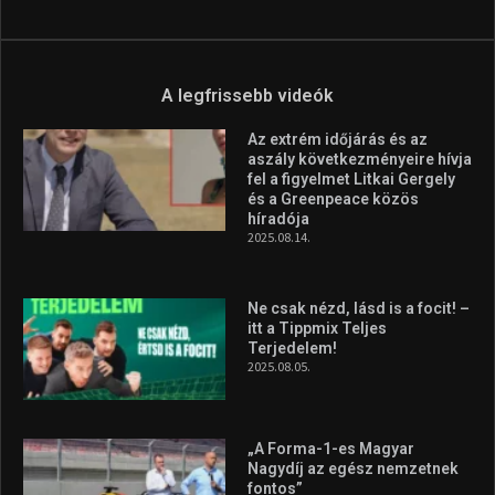
A legfrissebb videók
Az extrém időjárás és az
aszály következményeire hívja
fel a figyelmet Litkai Gergely
és a Greenpeace közös
híradója
2025.08.14.
Ne csak nézd, lásd is a focit! –
itt a Tippmix Teljes
Terjedelem!
2025.08.05.
„A Forma-1-es Magyar
Nagydíj az egész nemzetnek
fontos”