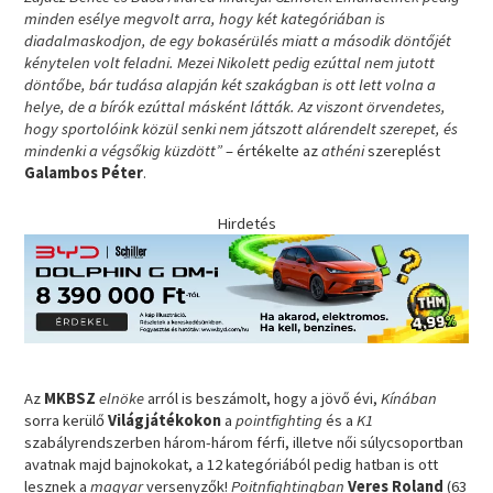
minden esélye megvolt arra, hogy két kategóriában is
diadalmaskodjon, de egy bokasérülés miatt a második döntőjét
kénytelen volt feladni. Mezei Nikolett pedig ezúttal nem jutott
döntőbe, bár tudása alapján két szakágban is ott lett volna a
helye, de a bírók ezúttal másként látták. Az viszont örvendetes,
hogy sportolóink közül senki nem játszott alárendelt szerepet, és
mindenki a végsőkig küzdött”
– értékelte az
athéni
szereplést
Galambos Péter
.
Hirdetés
Az
MKBSZ
elnöke
arról is beszámolt, hogy a jövő évi,
Kínában
sorra kerülő
Világjátékokon
a
pointfighting
és a
K1
szabályrendszerben három-három férfi, illetve női súlycsoportban
avatnak majd bajnokokat, a 12 kategóriából pedig hatban is ott
lesznek a
magyar
versenyzők!
Poitnfightingban
Veres Roland
(63