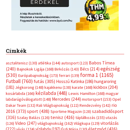
Címkék
Babos Tímea
asztalitenisz
(130)
atlétika
(144)
autosport
(123)
egészség
(240)
Bécs
(214)
Bajnokok Ligája
(168)
Birkózás
(143)
forma 1
(1165)
(530)
Európabajnokság
(173)
ferrari
(139)
Futball
(760)
futás
(305)
Hosszú Katinka
(186)
hungaroring
(181)
kickbox
(204)
Jégkorong
(148)
kajakkenu
(138)
karate
(168)
kézilabda
(448)
kosárlabda
(166)
Lewis Hamilton
(168)
magyar
Mercedes
(244)
labdarúgóválogatott
(148)
motorsport
(153)
Opel
rio
Dakar Team
(132)
Rali Világbajnokság
(122)
Rendezvény
(142)
sport
(438)
2016
(373)
szabadidősport
Sportime Magazin
(128)
(316)
tenisz
(416)
Szalay Balázs
(126)
táplálkozás
(155)
utazás
Video
(247)
vitorlázás
(126)
világbajnokság
(162)
Világkupa
(129)
életmód
(416)
(222)
vívás
(174)
vízilabda
(197)
Érdi Mária
(130)