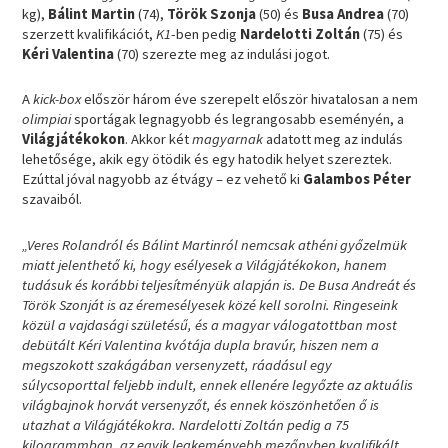
kg),
Bálint Martin
(74),
Török Szonja
(50) és
Busa
Andrea
(70)
szerzett kvalifikációt,
K1
-ben pedig
Nardelotti Zoltán
(75) és
Kéri Valentina
(70) szerezte meg az indulási jogot.
A
kick-box
először három éve szerepelt először hivatalosan a nem
olimpiai
sportágak legnagyobb és legrangosabb eseményén, a
Világjátékokon
. Akkor két
magyarnak
adatott meg az indulás
lehetősége, akik egy ötödik és egy hatodik helyet szereztek.
Ezúttal jóval nagyobb az étvágy – ez vehető ki
Galambos Péter
szavaiból.
„Veres Rolandról és Bálint Martinról nemcsak athéni győzelmük
miatt jelenthető ki, hogy esélyesek a Világjátékokon, hanem
tudásuk és korábbi teljesítményük alapján is. De Busa Andreát és
Török Szonját is az éremesélyesek közé kell sorolni. Ringeseink
közül a vajdasági születésű, és a magyar válogatottban most
debütált Kéri Valentina kvótája dupla bravúr, hiszen nem a
megszokott szakágában versenyzett, ráadásul egy
súlycsoporttal feljebb indult, ennek ellenére legyőzte az aktuális
világbajnok horvát versenyzőt, és ennek köszönhetően ő is
utazhat a Világjátékokra. Nardelotti Zoltán pedig a 75
kilogrammban, az egyik legkeményebb mezőnyben kvalifikált.