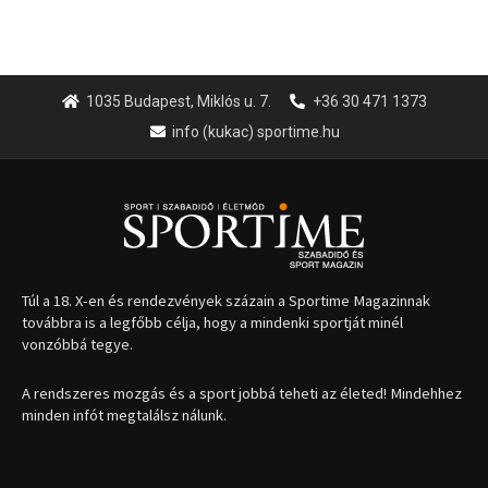
1035 Budapest, Miklós u. 7.
+36 30 471 1373
info (kukac) sportime.hu
Túl a 18. X-en és rendezvények százain a Sportime Magazinnak
továbbra is a legfőbb célja, hogy a mindenki sportját minél
vonzóbbá tegye.
A rendszeres mozgás és a sport jobbá teheti az életed! Mindehhez
minden infót megtalálsz nálunk.