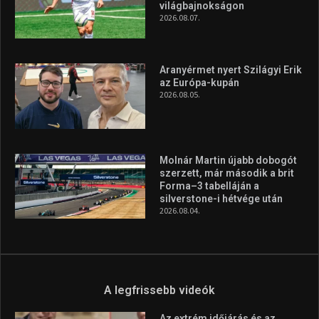
világbajnokságon
2026.08.07.
Aranyérmet nyert Szilágyi Erik
az Európa-kupán
2026.08.05.
Molnár Martin újabb dobogót
szerzett, már második a brit
Forma–3 tabelláján a
silverstone-i hétvége után
2026.08.04.
A legfrissebb videók
Az extrém időjárás és az