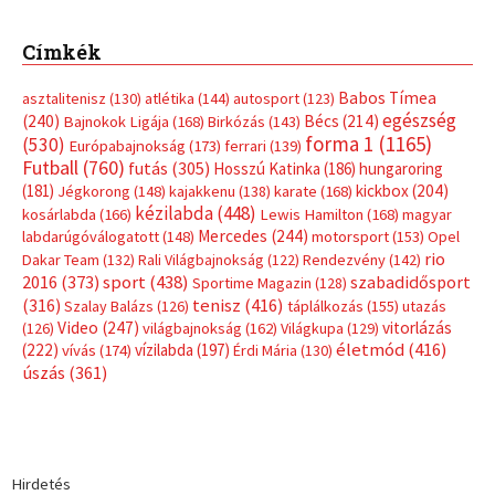
Címkék
Babos Tímea
asztalitenisz
(130)
atlétika
(144)
autosport
(123)
egészség
(240)
Bécs
(214)
Bajnokok Ligája
(168)
Birkózás
(143)
forma 1
(1165)
(530)
Európabajnokság
(173)
ferrari
(139)
Futball
(760)
futás
(305)
Hosszú Katinka
(186)
hungaroring
(181)
kickbox
(204)
Jégkorong
(148)
kajakkenu
(138)
karate
(168)
kézilabda
(448)
kosárlabda
(166)
Lewis Hamilton
(168)
magyar
Mercedes
(244)
labdarúgóválogatott
(148)
motorsport
(153)
Opel
rio
Dakar Team
(132)
Rali Világbajnokság
(122)
Rendezvény
(142)
sport
(438)
2016
(373)
szabadidősport
Sportime Magazin
(128)
(316)
tenisz
(416)
Szalay Balázs
(126)
táplálkozás
(155)
utazás
Video
(247)
vitorlázás
(126)
világbajnokság
(162)
Világkupa
(129)
életmód
(416)
(222)
vívás
(174)
vízilabda
(197)
Érdi Mária
(130)
úszás
(361)
Hirdetés