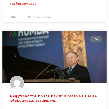
TOVÁBB OLVASOM »
2016.10.31.
Nincs hozzászólás
CSR
Negyvenötmillió forint gyűlt össze a HUMDA
jótékonysági eseményén