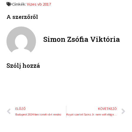
a
w
Címkék:
Vizes vb 2017
n
n
c
i
l
p
e
t
A szerzőről
i
i
b
t
n
n
o
e
k
t
o
r
e
e
Simon Zsófia Viktória
k
d
r
i
e
n
s
t
Szólj hozzá
Előző
K
ELŐZŐ
KÖVETKEZŐ
Budapest 2024-ben ismét vb-t rendez
Kvyat szerint Sainz Jr. nem volt elég előrelátó