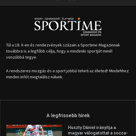
Túl a 18. X-en és rendezvények százain a Sportime Magazinnak
továbbra is a legfőbb célja, hogy a mindenki sportját minél
vonzóbbá tegye.
A rendszeres mozgás és a sport jobbá teheti az életed! Mindehhez
minden infót megtalálsz nálunk.
A legfrissebb hírek
Huszty Dániel irányítja a
magyar válogatottat a socca-