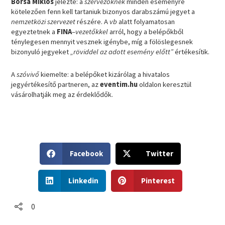
Borsa Miklós
jelezte: a
szervezőknek
minden eseményre
kötelezően fenn kell tartaniuk bizonyos darabszámú jegyet a
nemzetközi szervezet
részére. A
vb
alatt folyamatosan
egyeztetnek a
FINA
–
vezetőkkel
arról, hogy a belépőkből
ténylegesen mennyit vesznek igénybe, míg a fölöslegesnek
bizonyuló jegyeket
„röviddel az adott esemény előtt”
értékesítik.
A
szóvivő
kiemelte: a belépőket kizárólag a hivatalos
jegyértékesítő partneren, az
eventim.hu
oldalon keresztül
vásárolhatják meg az érdeklődők.
S
S
Facebook
Twitter
h
h
a
a
S
S
r
r
Linkedin
Pinterest
h
h
e
e
a
a
o
o
r
r
0
n
n
e
e
f
t
o
o