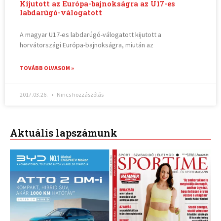
Kijutott az Európa-bajnokságra az U17-es
labdarúgó-válogatott
A magyar U17-es labdarúgó-válogatott kijutott a
horvátországi Európa-bajnokságra, miután az
TOVÁBB OLVASOM »
2017.03.26.
Nincs hozzászólás
Aktuális lapszámunk