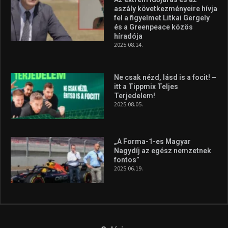
aszály következményeire hívja
fel a figyelmet Litkai Gergely
és a Greenpeace közös
híradója
2025.08.14.
Ne csak nézd, lásd is a focit! –
itt a Tippmix Teljes
Terjedelem!
2025.08.05.
„A Forma-1-es Magyar
Nagydíj az egész nemzetnek
fontos”
2025.06.19.