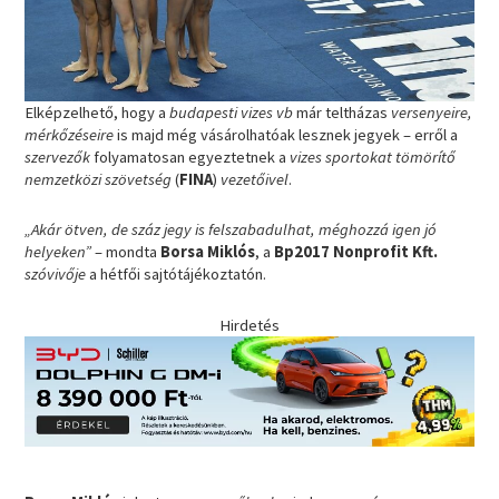
Elképzelhető, hogy a
budapesti vizes vb
már teltházas
versenyeire,
mérkőzéseire
is majd még vásárolhatóak lesznek jegyek – erről a
szervezők
folyamatosan egyeztetnek a
vizes sportokat tömörítő
nemzetközi szövetség
(
FINA
)
vezetőivel
.
„Akár ötven, de száz jegy is felszabadulhat, méghozzá igen jó
helyeken”
– mondta
Borsa Miklós
, a
Bp2017 Nonprofit Kft.
szóvivője
a hétfői sajtótájékoztatón.
Hirdetés