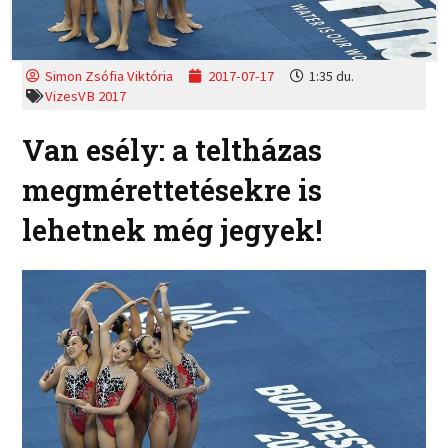
Simon Zsófia Viktória
2017-07-17
1:35 du.
VizesVB 2017
Van esély: a teltházas
megmérettetésekre is
lehetnek még jegyek!