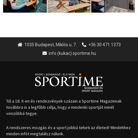
1035 Budapest, Miklós u. 7.
+36 30 471 1373
info (kukac) sportime.hu
Túl a 18. X-en és rendezvények százain a Sportime Magazinnak
továbbra is a legfőbb célja, hogy a mindenki sportját minél
vonzóbbá tegye.
A rendszeres mozgás és a sport jobbá teheti az életed! Mindehhez
minden infót megtalálsz nálunk.