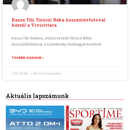
Kasza Tibi Túróczi Réka hosszútávfutóval
készül a Vivicittára
Kasza Tibi énekes, műsorvezető Túróczi Réka
hosszútávfutóval, a Szentkirályi futónagykövetével
TOVÁBB OLVASOM »
2017.03.28.
Nincs hozzászólás
Aktuális lapszámunk