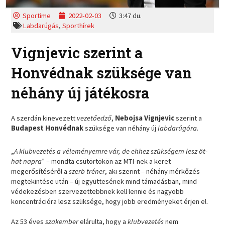
Sportime
2022-02-03
3:47 du.
Labdarúgás
,
Sporthírek
Vignjevic szerint a
Honvédnak szüksége van
néhány új játékosra
A szerdán kinevezett
vezetőedző
,
Nebojsa Vignjevic
szerint a
Budapest Honvédnak
szüksége van néhány új
labdarúgóra
.
„
A klubvezetés a véleményemre vár, de ehhez szükségem lesz öt-
hat napra
” – mondta csütörtökön az MTI-nek a keret
megerősítéséről a
szerb tréner
, aki szerint – néhány mérkőzés
megtekintése után – új együttesének mind támadásban, mind
védekezésben szervezettebbnek kell lennie és nagyobb
koncentrációra lesz szüksége, hogy jobb eredményeket érjen el.
Az 53 éves
szakember
elárulta, hogy a
klubvezetés
nem