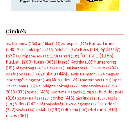
Címkék
Babos Tímea
asztalitenisz
(130)
atlétika
(144)
autosport
(123)
egészség
(240)
Bécs
(214)
Bajnokok Ligája
(168)
Birkózás
(143)
forma 1
(1165)
(530)
Európabajnokság
(173)
ferrari
(139)
Futball
(760)
futás
(305)
Hosszú Katinka
(186)
hungaroring
(181)
kickbox
(204)
Jégkorong
(148)
kajakkenu
(138)
karate
(168)
kézilabda
(448)
kosárlabda
(166)
Lewis Hamilton
(168)
magyar
Mercedes
(244)
labdarúgóválogatott
(148)
motorsport
(153)
Opel
rio
Dakar Team
(132)
Rali Világbajnokság
(122)
Rendezvény
(142)
sport
(438)
2016
(373)
szabadidősport
Sportime Magazin
(128)
(316)
tenisz
(416)
Szalay Balázs
(126)
táplálkozás
(155)
utazás
Video
(247)
vitorlázás
(126)
világbajnokság
(162)
Világkupa
(129)
életmód
(416)
(222)
vívás
(174)
vízilabda
(197)
Érdi Mária
(130)
úszás
(361)