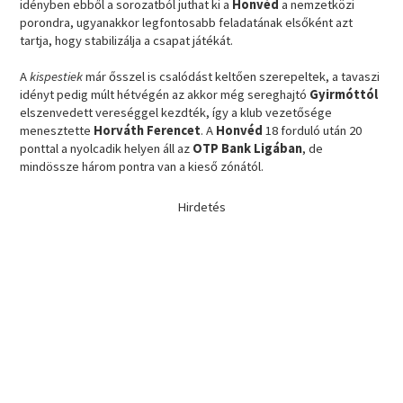
idényben ebből a sorozatból juthat ki a
Honvéd
a nemzetközi
porondra, ugyanakkor legfontosabb feladatának elsőként azt
tartja, hogy stabilizálja a csapat játékát.
A
kispestiek
már ősszel is csalódást keltően szerepeltek, a tavaszi
idényt pedig múlt hétvégén az akkor még sereghajtó
Gyirmóttól
elszenvedett vereséggel kezdték, így a klub vezetősége
menesztette
Horváth Ferencet
. A
Honvéd
18 forduló után 20
ponttal a nyolcadik helyen áll az
OTP Bank Ligában
, de
mindössze három pontra van a kieső zónától.
Hirdetés