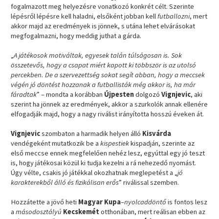
fogalmazott meg helyezésre vonatkozó konkrét célt. Szerinte
lépésről lépésre kell haladni, elsőként jobban kell
futballozni
, mert
akkor majd az eredmények is jönnek, s utána lehet elvárásokat
megfogalmazni, hogy meddig juthat a gárda.
„
A játékosok motiváltak, egyesek talán túlságosan is. Sok
összetevős, hogy a csapat miért kapott ki többször is az utolsó
percekben. De a szervezettség sokat segít abban, hogy a meccsek
végén jó döntést hozzanak a futballisták még akkor is, ha már
fáradtak
” – mondta a korábban
Újpesten
dolgozó
Vignjevic
, aki
szerint ha jönnek az eredmények, akkor a szurkolók annak ellenére
elfogadják majd, hogy a nagy riválist irányította hosszú éveken át.
Vignjevic
szombaton a harmadik helyen álló
Kisvárda
vendégeként mutatkozik be a
kispestiek
kispadján, szerinte az
első meccse ennek megfelelően nehéz lesz, egyúttal egy jó teszt
is, hogy játékosai közül ki tudja kezelni a rá nehezedő nyomást.
Úgy vélte, csakis jó játékkal okozhatnak meglepetést a „
jó
karakterekből álló és fizikálisan erős
” riválissal szemben.
Hozzátette a jövő heti
Magyar Kupa
–
nyolcaddöntő
is fontos lesz
a
másodosztályú
Kecskemét
otthonában, mert reálisan ebben az