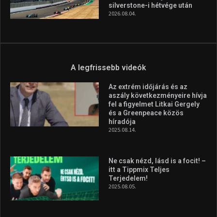
silverstone-i hétvége után
2026.08.04.
A legfrissebb videók
Az extrém időjárás és az
aszály következményeire hívja
fel a figyelmet Litkai Gergely
és a Greenpeace közös
híradója
2025.08.14.
Ne csak nézd, lásd is a focit! –
itt a Tippmix Teljes
Terjedelem!
2025.08.05.