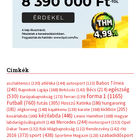
Címkék
Babos Tímea
asztalitenisz
(130)
atlétika
(144)
autosport
(123)
egészség
(240)
Bécs
(214)
Bajnokok Ligája
(168)
Birkózás
(143)
forma 1
(1165)
(530)
Európabajnokság
(173)
ferrari
(139)
Futball
(760)
futás
(305)
Hosszú Katinka
(186)
hungaroring
(181)
kickbox
(205)
Jégkorong
(148)
kajakkenu
(138)
karate
(168)
kézilabda
(448)
kosárlabda
(166)
Lewis Hamilton
(168)
magyar
Mercedes
(244)
labdarúgóválogatott
(148)
motorsport
(153)
Opel
rio
Dakar Team
(132)
Rali Világbajnokság
(122)
Rendezvény
(142)
sport
(438)
2016
(373)
szabadidősport
Sportime Magazin
(128)