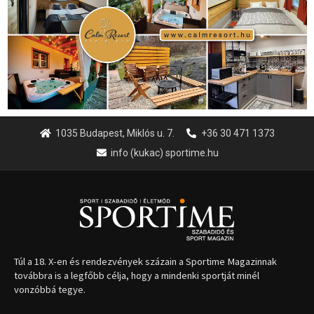
1035 Budapest, Miklós u. 7.
+36 30 471 1373
info (kukac) sportime.hu
Túl a 18. X-en és rendezvények százain a Sportime Magazinnak
továbbra is a legfőbb célja, hogy a mindenki sportját minél
vonzóbbá tegye.