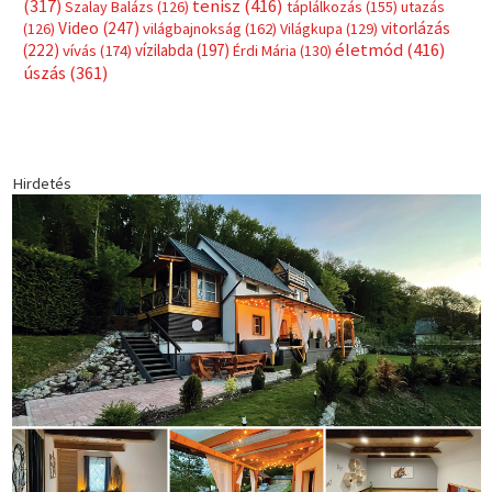
(317)
tenisz
(416)
Szalay Balázs
(126)
táplálkozás
(155)
utazás
Video
(247)
vitorlázás
(126)
világbajnokság
(162)
Világkupa
(129)
életmód
(416)
(222)
vívás
(174)
vízilabda
(197)
Érdi Mária
(130)
úszás
(361)
Hirdetés