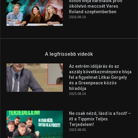
Itthon vívja harmadik profi
ökölvívó meccsét Veres
Roland szeptemberben
2026.08.10.
A legfrissebb videók
Az extrém időjárás és az
aszály következményeire hívja
fel a figyelmet Litkai Gergely
és a Greenpeace közös
híradója
2025.08.14.
Ne csak nézd, lásd is a focit! –
itt a Tippmix Teljes
Terjedelem!
2025.08.05.