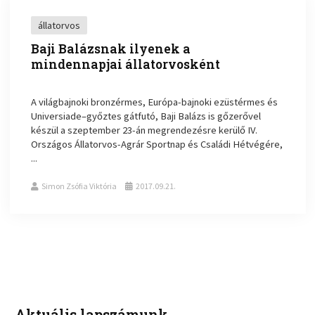
állatorvos
Baji Balázsnak ilyenek a
mindennapjai állatorvosként
A világbajnoki bronzérmes, Európa-bajnoki ezüstérmes és
Universiade–győztes gátfutó, Baji Balázs is gőzerővel
készül a szeptember 23-án megrendezésre kerülő IV.
Országos Állatorvos-Agrár Sportnap és Családi Hétvégére,
...
Simon Zsófia Viktória
2017.09.21.
Aktuális lapszámunk