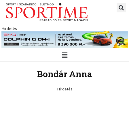
Skip
to
content
Hirdetés
Main
Menu
Bondár Anna
Hirdetés