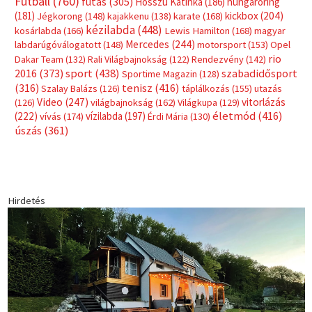
Futball
(760)
futás
(305)
Hosszú Katinka
(186)
hungaroring
(181)
kickbox
(204)
Jégkorong
(148)
kajakkenu
(138)
karate
(168)
kézilabda
(448)
kosárlabda
(166)
Lewis Hamilton
(168)
magyar
Mercedes
(244)
labdarúgóválogatott
(148)
motorsport
(153)
Opel
rio
Dakar Team
(132)
Rali Világbajnokság
(122)
Rendezvény
(142)
sport
(438)
2016
(373)
szabadidősport
Sportime Magazin
(128)
(316)
tenisz
(416)
Szalay Balázs
(126)
táplálkozás
(155)
utazás
Video
(247)
vitorlázás
(126)
világbajnokság
(162)
Világkupa
(129)
életmód
(416)
(222)
vívás
(174)
vízilabda
(197)
Érdi Mária
(130)
úszás
(361)
Hirdetés