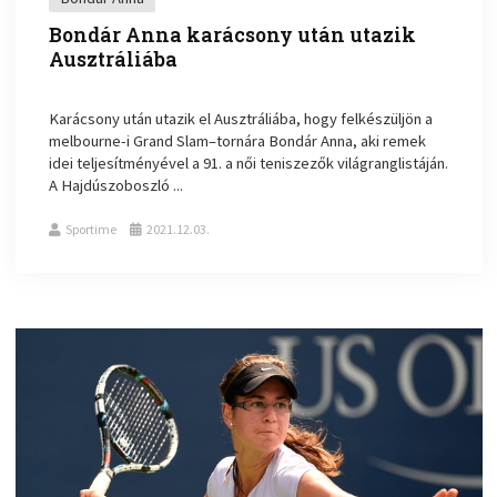
Bondár Anna karácsony után utazik
Ausztráliába
Karácsony után utazik el Ausztráliába, hogy felkészüljön a
melbourne-i Grand Slam–tornára Bondár Anna, aki remek
idei teljesítményével a 91. a női teniszezők világranglistáján.
A Hajdúszoboszló ...
Sportime
2021.12.03.