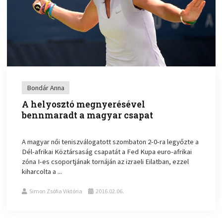
Bondár Anna
A helyosztó megnyerésével
bennmaradt a magyar csapat
A magyar női teniszválogatott szombaton 2-0-ra legyőzte a
Dél-afrikai Köztársaság csapatát a Fed Kupa euro-afrikai
zóna I-es csoportjának tornáján az izraeli Eilatban, ezzel
kiharcolta a ...
Simon Zsófia Viktória
2016.02.06.