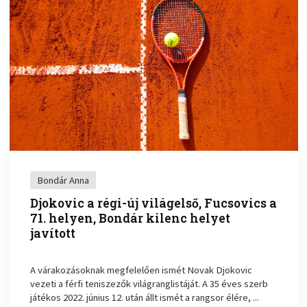
Bondár Anna
Djokovic a régi-új világelső, Fucsovics a
71. helyen, Bondár kilenc helyet
javított
A várakozásoknak megfelelően ismét Novak Djokovic
vezeti a férfi teniszezők világranglistáját. A 35 éves szerb
játékos 2022. június 12. után állt ismét a rangsor élére, ...