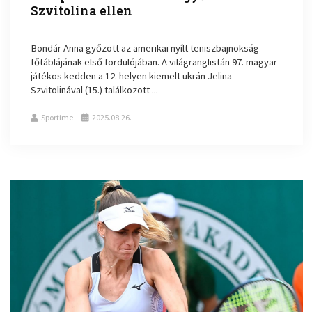
Szvitolina ellen
Bondár Anna győzött az amerikai nyílt teniszbajnokság
főtáblájának első fordulójában. A világranglistán 97. magyar
játékos kedden a 12. helyen kiemelt ukrán Jelina
Szvitolinával (15.) találkozott ...
Sportime
2025.08.26.