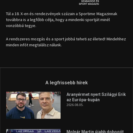
Túl a 18. X-en és rendezvények százain a Sportime Magazinnak
továbbra is a legfőbb célja, hogy a mindenki sportját minél
vonzóbbá tegye.
A rendszeres mozgás és a sport jobbá teheti az életed! Mindehhez
minden infót megtalálsz nálunk.
A legfrissebb hírek
Aranyérmet nyert Szilágyi Erik
az Európa-kupán
2026.08.05.
Molnár Martin újabb dobogót