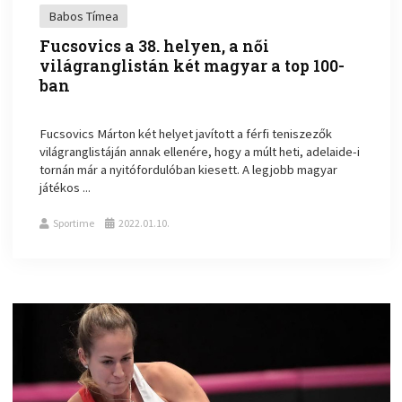
Babos Tímea
Fucsovics a 38. helyen, a női
világranglistán két magyar a top 100-
ban
Fucsovics Márton két helyet javított a férfi teniszezők
világranglistáján annak ellenére, hogy a múlt heti, adelaide-i
tornán már a nyitófordulóban kiesett. A legjobb magyar
játékos ...
Sportime
2022.01.10.