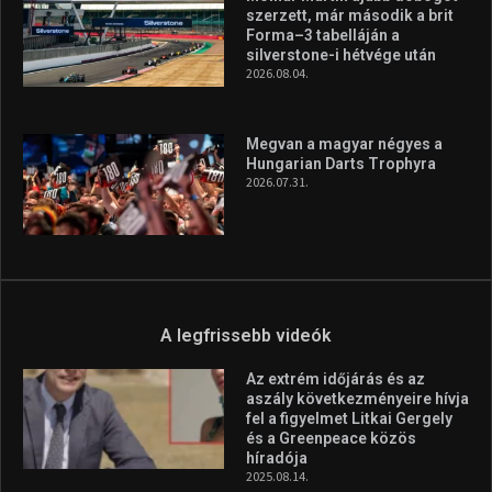
szerzett, már második a brit
Forma–3 tabelláján a
silverstone-i hétvége után
2026.08.04.
Megvan a magyar négyes a
Hungarian Darts Trophyra
2026.07.31.
A legfrissebb videók
Az extrém időjárás és az
aszály következményeire hívja
fel a figyelmet Litkai Gergely
és a Greenpeace közös
híradója
2025.08.14.