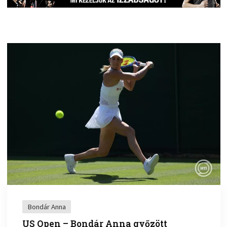
Bondár Anna
US Open – Bondár Anna győzött