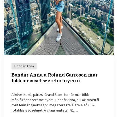
Bondár Anna
Bondár Anna a Roland Garroson már
több meccset szeretne nyerni
A következő, párizsi Grand Slam–tornán már több
mérkőzést szeretne nyerni Bondár Anna, aki az ausztrál
nyílt teniszbajnokságon megszerezte élete első GS–
főtáblás győzelmét. A világranglistán 81. ...