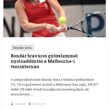
Bondár Anna
Bondár bravúros győzelemmel
nyolcaddöntős a Melbourne-i
tenisztornán
A selejtezőből indult Bondár Anna a főtábla nyitókörében
7:5, 7:6-ra győzelmet aratott a Melbourne-ben zajló, 239 477
dollár (78 millió forint) összdíjazású keménypályás női
tenisztornán, ...
Sportime
2022.01.05.