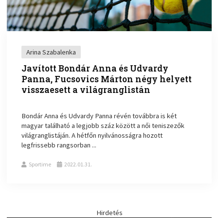
Arina Szabalenka
Javított Bondár Anna és Udvardy
Panna, Fucsovics Márton négy helyett
visszaesett a világranglistán
Bondár Anna és Udvardy Panna révén továbbra is két
magyar található a legjobb száz között a női teniszezők
világranglistáján. A hétfőn nyilvánosságra hozott
legfrissebb rangsorban ...
Sportime
2022.01.31.
Hirdetés