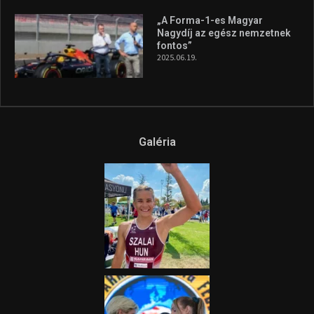
Az extrém időjárás és az
aszály következményeire hívja
fel a figyelmet Litkai Gergely
és a Greenpeace közös
híradója
2025.08.14.
Ne csak nézd, lásd is a focit! –
itt a Tippmix Teljes
Terjedelem!
2025.08.05.
„A Forma-1-es Magyar
Nagydíj az egész nemzetnek
fontos”
2025.06.19.