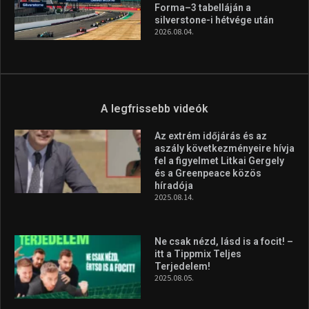
magyar válogatottat a socca-
világbajnokságon
2026.08.07.
Aranyérmet nyert Szilágyi Erik
az Európa-kupán
2026.08.05.
Molnár Martin újabb dobogót
szerzett, már második a brit
Forma–3 tabelláján a
silverstone-i hétvége után
2026.08.04.
A legfrissebb videók