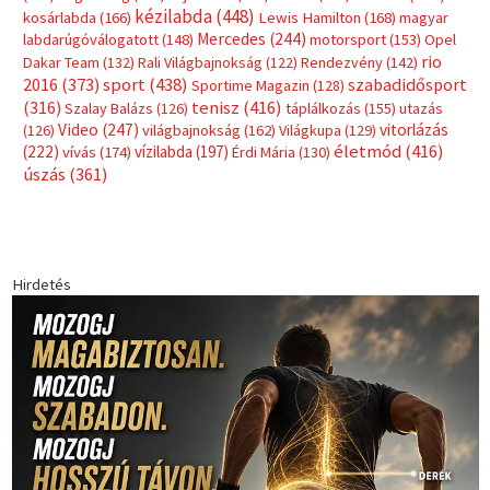
Címkék
Babos Tímea
asztalitenisz
(130)
atlétika
(144)
autosport
(123)
egészség
(240)
Bécs
(214)
Bajnokok Ligája
(168)
Birkózás
(143)
forma 1
(1165)
(530)
Európabajnokság
(173)
ferrari
(139)
Futball
(760)
futás
(305)
Hosszú Katinka
(186)
hungaroring
(181)
kickbox
(204)
Jégkorong
(148)
kajakkenu
(138)
karate
(168)
kézilabda
(448)
kosárlabda
(166)
Lewis Hamilton
(168)
magyar
Mercedes
(244)
labdarúgóválogatott
(148)
motorsport
(153)
Opel
rio
Dakar Team
(132)
Rali Világbajnokság
(122)
Rendezvény
(142)
sport
(438)
2016
(373)
szabadidősport
Sportime Magazin
(128)
(316)
tenisz
(416)
Szalay Balázs
(126)
táplálkozás
(155)
utazás
Video
(247)
vitorlázás
(126)
világbajnokság
(162)
Világkupa
(129)
életmód
(416)
(222)
vívás
(174)
vízilabda
(197)
Érdi Mária
(130)
úszás
(361)