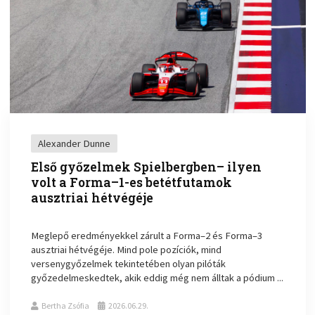
Alexander Dunne
Első győzelmek Spielbergben– ilyen
volt a Forma–1-es betétfutamok
ausztriai hétvégéje
Meglepő eredményekkel zárult a Forma–2 és Forma–3
ausztriai hétvégéje. Mind pole pozíciók, mind
versenygyőzelmek tekintetében olyan pilóták
győzedelmeskedtek, akik eddig még nem álltak a pódium ...
Bertha Zsófia
2026.06.29.