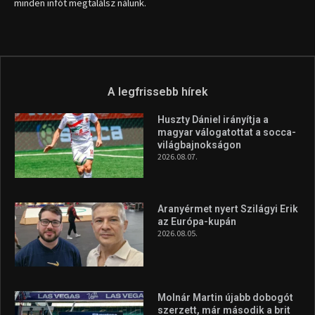
info (kukac) sportime.hu
Túl a 18. X-en és rendezvények százain a Sportime Magazinnak
továbbra is a legfőbb célja, hogy a mindenki sportját minél
vonzóbbá tegye.
A rendszeres mozgás és a sport jobbá teheti az életed! Mindehhez
minden infót megtalálsz nálunk.
A legfrissebb hírek
Huszty Dániel irányítja a