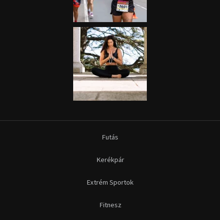
Futás
Kerékpár
Extrém Sportok
Fitnesz
Egyéb szabadidősport
Túra-Utazás
Lovassport
Közösségi sport
Copyright © 2015-2026 Sportime Magazin Hírportál Minden jog
fenntartva.