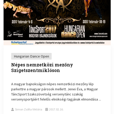
Hungarian Dance Open
Népes nemzetközi mezőny
Szigetszentmiklóson
A magyar bajnokságon népes nemzetközi mezőny lép
parkettre a magyar párosok mellett. Jenei Éva, a Magyar
TáncSport Szakszövetség versenytánc szakág
versenysportjáért felelős elnökségi tagjának elmondása ...
Simon Zsófia Viktória
2017.02.16.