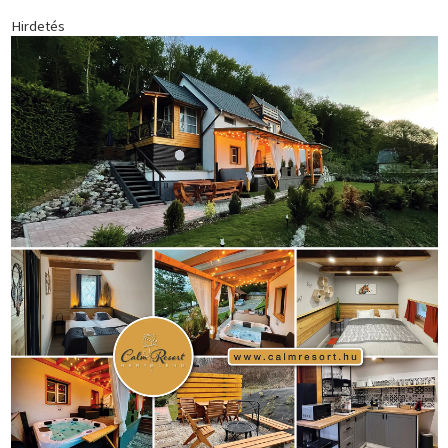
1035 Budapest, Miklós u. 7.
+36 30 471 1373
info (kukac) sportime.hu
Túl a 18. X-en és rendezvények százain a Sportime Magazinnak
továbbra is a legfőbb célja, hogy a mindenki sportját minél