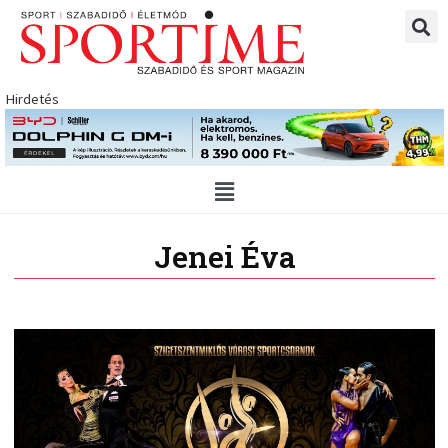
Skip
to
content
Hirdetés
Main
Menu
Jenei Éva