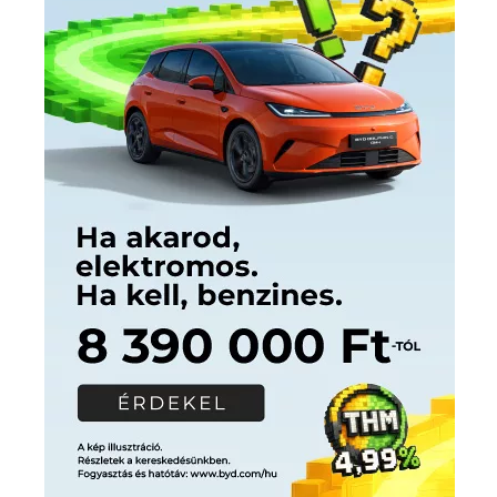
Címkék
Babos Tímea
asztalitenisz
(130)
atlétika
(144)
autosport
(123)
egészség
(240)
Bécs
(214)
Bajnokok Ligája
(168)
Birkózás
(143)
forma 1
(1165)
(530)
Európabajnokság
(173)
ferrari
(139)
Futball
(760)
futás
(305)
Hosszú Katinka
(186)
hungaroring
(181)
kickbox
(204)
Jégkorong
(148)
kajakkenu
(138)
karate
(168)
kézilabda
(448)
kosárlabda
(166)
Lewis Hamilton
(168)
magyar
Mercedes
(244)
labdarúgóválogatott
(148)
motorsport
(153)
Opel
rio
Dakar Team
(132)
Rali Világbajnokság
(122)
Rendezvény
(142)