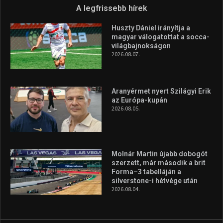
Molnár Martin újabb dobogót
szerzett, már második a brit
Forma–3 tabelláján a
silverstone-i hétvége után
2026.08.04.
A legfrissebb videók
Az extrém időjárás és az
aszály következményeire hívja
fel a figyelmet Litkai Gergely
és a Greenpeace közös
híradója
2025.08.14.
Ne csak nézd, lásd is a focit! –
itt a Tippmix Teljes
Terjedelem!