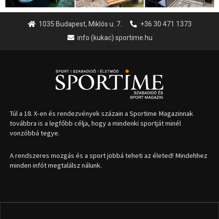
vonzóbbá tegye.
A rendszeres mozgás és a sport jobbá teheti az életed! Mindehhez
minden infót megtalálsz nálunk.
A legfrissebb hírek
Huszty Dániel irányítja a
magyar válogatottat a socca-
világbajnokságon
2026.08.07.
Aranyérmet nyert Szilágyi Erik
az Európa-kupán
2026.08.05.