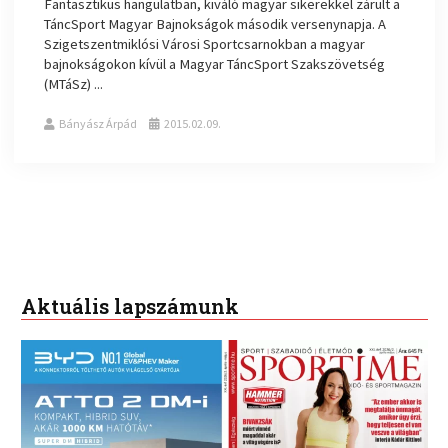
Fantasztikus hangulatban, kiváló magyar sikerekkel zárult a
TáncSport Magyar Bajnokságok második versenynapja. A
Szigetszentmiklósi Városi Sportcsarnokban a magyar
bajnokságokon kívül a Magyar TáncSport Szakszövetség
(MTáSz) ...
Bányász Árpád
2015.02.09.
Aktuális lapszámunk