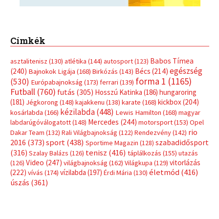
sport
(438)
2016
(373)
szabadidősport
Sportime Magazin
(128)
(316)
tenisz
(416)
Szalay Balázs
(126)
táplálkozás
(155)
utazás
Video
(247)
vitorlázás
(126)
világbajnokság
(162)
Világkupa
(129)
életmód
(416)
(222)
vívás
(174)
vízilabda
(197)
Érdi Mária
(130)
úszás
(361)
Hirdetés