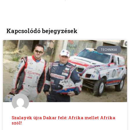
Kapcsolódó bejegyzések
TECHNIKAI
Szalayék újra Dakar felé: Afrika mellet Afrika
szól!