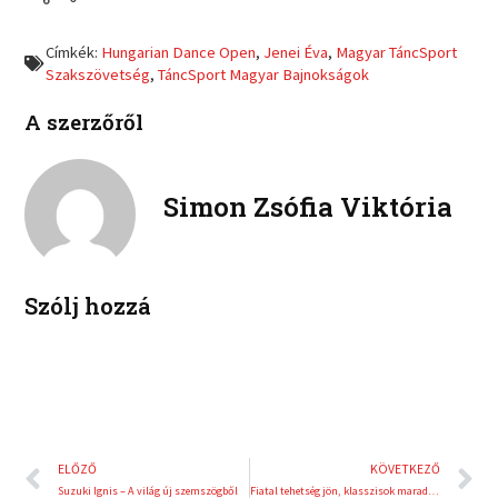
e
e
f
t
o
o
a
w
Címkék:
Hungarian Dance Open
,
Jenei Éva
,
Magyar TáncSport
n
n
c
i
Szakszövetség
,
TáncSport Magyar Bajnokságok
l
p
e
t
i
i
b
t
A szerzőről
n
n
o
e
k
t
o
r
e
e
k
d
r
Simon Zsófia Viktória
i
e
n
s
t
Szólj hozzá
Előző
K
ELŐZŐ
KÖVETKEZŐ
Suzuki Ignis – A világ új szemszögből
Fiatal tehetség jön, klasszisok maradnak