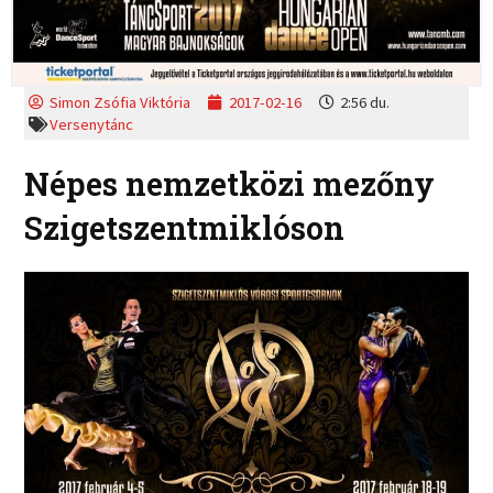
Simon Zsófia Viktória
2017-02-16
2:56 du.
Versenytánc
Népes nemzetközi mezőny
Szigetszentmiklóson