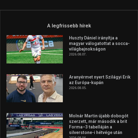
A legfrissebb hírek
Huszty Dániel irányítja a
magyar válogatottat a socca-
világbajnokságon
2026.08.07.
Aranyérmet nyert Szilágyi Erik
az Európa-kupán
2026.08.05.
Molnár Martin újabb dobogót
szerzett, már második a brit
Forma–3 tabelláján a
silverstone-i hétvége után
2026.08.04.