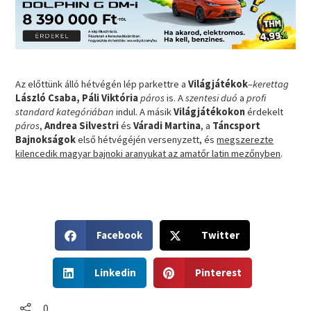
Az előttünk álló hétvégén lép parkettre a
Világjátékok
–
kerettag
László Csaba, Páli Viktória
páros
is. A
szentesi duó
a
profi
standard kategóriában
indul. A másik
Világjátékokon
érdekelt
páros
,
Andrea Silvestri
és
Váradi Martina
, a
Táncsport
Bajnokságok
első hétvégéjén versenyzett, és
megszerezte
kilencedik magyar bajnoki aranyukat az amatőr latin mezőnyben
.
S
S
Facebook
Twitter
h
h
a
a
S
S
r
r
Linkedin
Pinterest
h
h
e
e
a
a
o
o
r
r
0
n
n