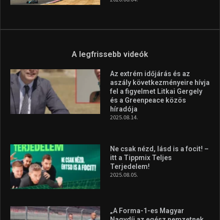
A legfrissebb videók
Az extrém időjárás és az
aszály következményeire hívja
fel a figyelmet Litkai Gergely
és a Greenpeace közös
híradója
2025.08.14.
Ne csak nézd, lásd is a focit! –
itt a Tippmix Teljes
Terjedelem!
2025.08.05.
„A Forma-1-es Magyar
Nagydíj az egész nemzetnek