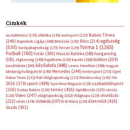
Címkék
Babos Tímea
asztalitenisz
(130)
atlétika
(144)
autosport
(123)
egészség
(240)
Bécs
(214)
Bajnokok Ligája
(168)
Birkózás
(143)
forma 1
(1165)
(530)
Európabajnokság
(173)
ferrari
(139)
Futball
(760)
futás
(305)
Hosszú Katinka
(186)
hungaroring
(181)
kickbox
(204)
Jégkorong
(148)
kajakkenu
(138)
karate
(168)
kézilabda
(448)
kosárlabda
(166)
Lewis Hamilton
(168)
magyar
Mercedes
(244)
labdarúgóválogatott
(148)
motorsport
(153)
Opel
rio
Dakar Team
(132)
Rali Világbajnokság
(122)
Rendezvény
(142)
sport
(438)
2016
(373)
szabadidősport
Sportime Magazin
(128)
(316)
tenisz
(416)
Szalay Balázs
(126)
táplálkozás
(155)
utazás
Video
(247)
vitorlázás
(126)
világbajnokság
(162)
Világkupa
(129)
életmód
(416)
(222)
vívás
(174)
vízilabda
(197)
Érdi Mária
(130)
úszás
(361)