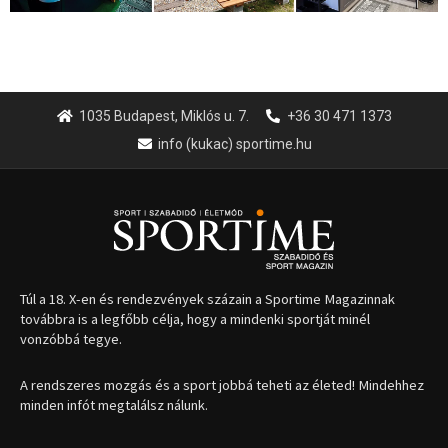
1035 Budapest, Miklós u. 7.
+36 30 471 1373
info (kukac) sportime.hu
Túl a 18. X-en és rendezvények százain a Sportime Magazinnak
továbbra is a legfőbb célja, hogy a mindenki sportját minél
vonzóbbá tegye.
A rendszeres mozgás és a sport jobbá teheti az életed! Mindehhez
minden infót megtalálsz nálunk.