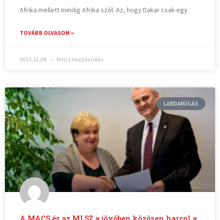
Afrika mellett mindig Afrika szól. Az, hogy Dakar csak egy
TOVÁBB OLVASOM »
2015.12.04.
Nincs hozzászólás
LABDARÚGÁS
A MACS és az MLSZ a jövőben közösen harcol a