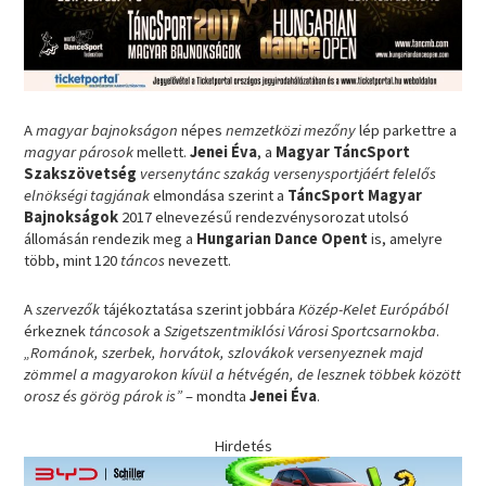
A
magyar bajnokságon
népes
nemzetközi mezőny
lép parkettre a
magyar párosok
mellett.
Jenei Éva
, a
Magyar TáncSport
Szakszövetség
versenytánc szakág versenysportjáért felelős
elnökségi tagjának
elmondása szerint a
TáncSport Magyar
Bajnokságok
2017 elnevezésű rendezvénysorozat utolsó
állomásán rendezik meg a
Hungarian Dance Opent
is, amelyre
több, mint 120
táncos
nevezett.
A
szervezők
tájékoztatása szerint jobbára
Közép-Kelet Európából
érkeznek
táncosok
a
Szigetszentmiklósi Városi Sportcsarnokba
.
„Románok, szerbek, horvátok, szlovákok versenyeznek majd
zömmel a magyarokon kívül a hétvégén, de lesznek többek között
orosz és görög párok is”
– mondta
Jenei Éva
.
Hirdetés