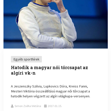
Egyéb sporthírek
Hatodik a magyar női tőrcsapat az
algíri vk-n
A Jeszenszky Szilvia, Lupkovics Dóra, Kreiss Fanni,
Mesteri Viktória összeállítású magyar női tőrcsapat a
hatodik helyen végzett az algíri világkupa-versenyen.
Simon Zsófia Viktória
2017.01.15.