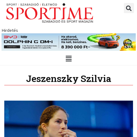
Skip
to
content
Hirdetés
Main
Menu
Jeszenszky Szilvia