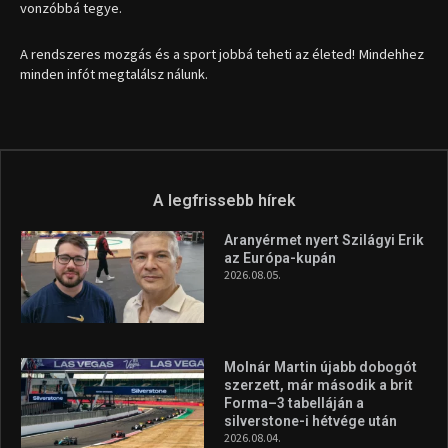
vonzóbbá tegye.
A rendszeres mozgás és a sport jobbá teheti az életed! Mindehhez
minden infót megtalálsz nálunk.
A legfrissebb hírek
Aranyérmet nyert Szilágyi Erik
az Európa-kupán
2026.08.05.
Molnár Martin újabb dobogót
szerzett, már második a brit
Forma–3 tabelláján a
silverstone-i hétvége után
2026.08.04.