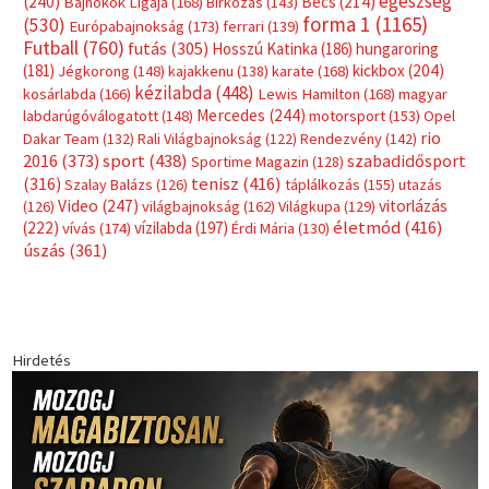
egészség
(240)
Bécs
(214)
Bajnokok Ligája
(168)
Birkózás
(143)
forma 1
(1165)
(530)
Európabajnokság
(173)
ferrari
(139)
Futball
(760)
futás
(305)
Hosszú Katinka
(186)
hungaroring
(181)
kickbox
(204)
Jégkorong
(148)
kajakkenu
(138)
karate
(168)
kézilabda
(448)
kosárlabda
(166)
Lewis Hamilton
(168)
magyar
Mercedes
(244)
labdarúgóválogatott
(148)
motorsport
(153)
Opel
rio
Dakar Team
(132)
Rali Világbajnokság
(122)
Rendezvény
(142)
sport
(438)
2016
(373)
szabadidősport
Sportime Magazin
(128)
(316)
tenisz
(416)
Szalay Balázs
(126)
táplálkozás
(155)
utazás
Video
(247)
vitorlázás
(126)
világbajnokság
(162)
Világkupa
(129)
életmód
(416)
(222)
vívás
(174)
vízilabda
(197)
Érdi Mária
(130)
úszás
(361)
Hirdetés