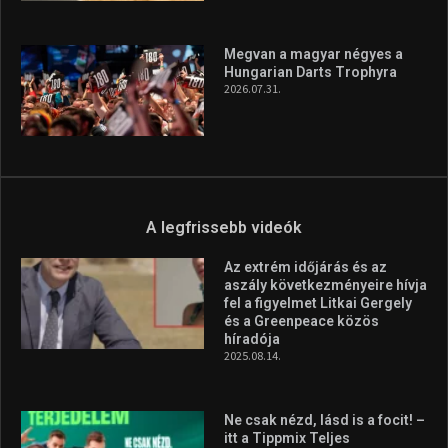
Megvan a magyar négyes a
Hungarian Darts Trophyra
2026.07.31.
A legfrissebb videók
Az extrém időjárás és az
aszály következményeire hívja
fel a figyelmet Litkai Gergely
és a Greenpeace közös
híradója
2025.08.14.
Ne csak nézd, lásd is a focit! –
itt a Tippmix Teljes