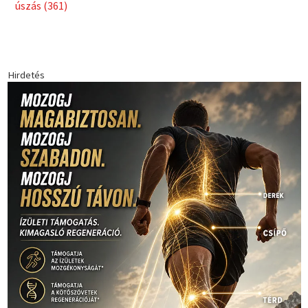
Babos Tímea
asztalitenisz
(130)
atlétika
(144)
autosport
(123)
egészség
(240)
Bécs
(214)
Bajnokok Ligája
(168)
Birkózás
(143)
forma 1
(1165)
(530)
Európabajnokság
(173)
ferrari
(139)
Futball
(760)
futás
(305)
Hosszú Katinka
(186)
hungaroring
(181)
kickbox
(204)
Jégkorong
(148)
kajakkenu
(138)
karate
(168)
kézilabda
(448)
kosárlabda
(166)
Lewis Hamilton
(168)
magyar
Mercedes
(244)
labdarúgóválogatott
(148)
motorsport
(153)
Opel
rio
Dakar Team
(132)
Rali Világbajnokság
(122)
Rendezvény
(142)
sport
(438)
2016
(373)
szabadidősport
Sportime Magazin
(128)
(316)
tenisz
(416)
Szalay Balázs
(126)
táplálkozás
(155)
utazás
Video
(247)
vitorlázás
(126)
világbajnokság
(162)
Világkupa
(129)
életmód
(416)
(222)
vívás
(174)
vízilabda
(197)
Érdi Mária
(130)
úszás
(361)
Hirdetés