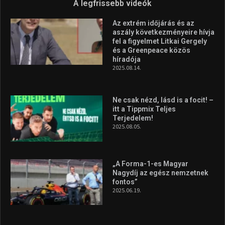
Forma–3 tabelláján a
silverstone-i hétvége után
2026.08.04.
Megvan a magyar négyes a
Hungarian Darts Trophyra
2026.07.31.
A legfrissebb videók
Az extrém időjárás és az
aszály következményeire hívja
fel a figyelmet Litkai Gergely
és a Greenpeace közös
híradója
2025.08.14.