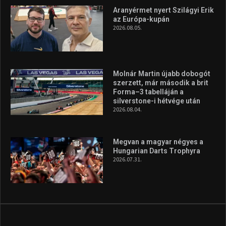
Túl a 18. X-en és rendezvények százain a Sportime Magazinnak
továbbra is a legfőbb célja, hogy a mindenki sportját minél
vonzóbbá tegye.
A rendszeres mozgás és a sport jobbá teheti az életed! Mindehhez
minden infót megtalálsz nálunk.
A legfrissebb hírek
Aranyérmet nyert Szilágyi Erik
az Európa-kupán
2026.08.05.
Molnár Martin újabb dobogót
szerzett, már második a brit