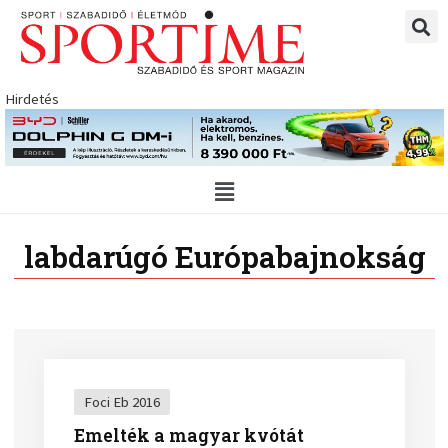
Skip
to
content
Hirdetés
Main
Menu
labdarúgó Európabajnokság
Foci Eb 2016
Emelték a magyar kvótát