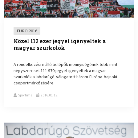
EURO 2016
Közel 112 ezer jegyet igényeltek a
magyar szurkolók
A rendelkezésre álló belépők mennyiségének több mint
négyszeresét 111 970 jegyet igényeltek a magyar
szurkolók a labdarúgó-válogatott három Európa-bajnoki
csoportmérkőzésére.
Sportime
2016.01.19.