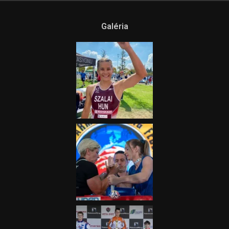
Ne csak nézd, lásd is a focit! –
itt a Tippmix Teljes
Terjedelem!
2025.08.05.
„A Forma-1-es Magyar
Nagydíj az egész nemzetnek
fontos”
2025.06.19.
Galéria