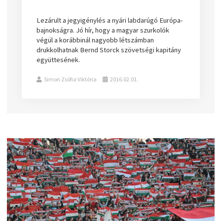
Lezárult a jegyigénylés a nyári labdarúgó Európa-
bajnokságra. Jó hír, hogy a magyar szurkolók
végül a korábbinál nagyobb létszámban
drukkolhatnak Bernd Storck szövetségi kapitány
együttesének.
Simon Zsófia Viktória
2016.02.01.