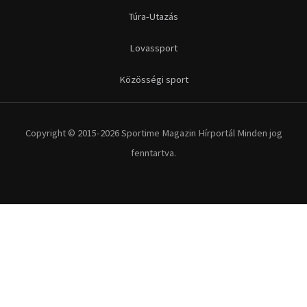
Futás
Kerékpár
Extrém Sportok
Fitnesz
Egyéb szabadidősport
Túra-Utazás
Lovassport
Közösségi sport