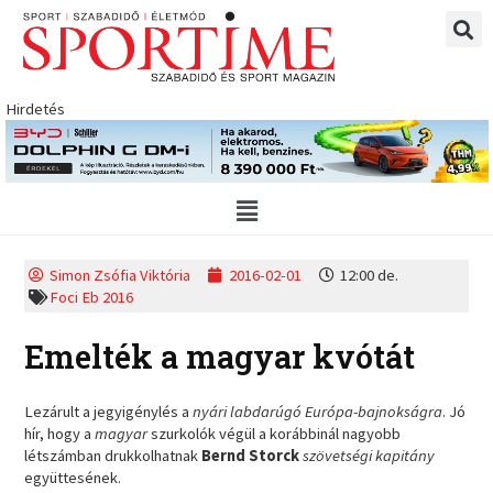
Skip
to
content
Hirdetés
Main
Menu
Simon Zsófia Viktória
2016-02-01
12:00 de.
Foci Eb 2016
Emelték a magyar kvótát
Lezárult a jegyigénylés a
nyári labdarúgó Európa-bajnokságra
. Jó
hír, hogy a
magyar
szurkolók végül a korábbinál nagyobb
létszámban drukkolhatnak
Bernd Storck
szövetségi kapitány
együttesének.