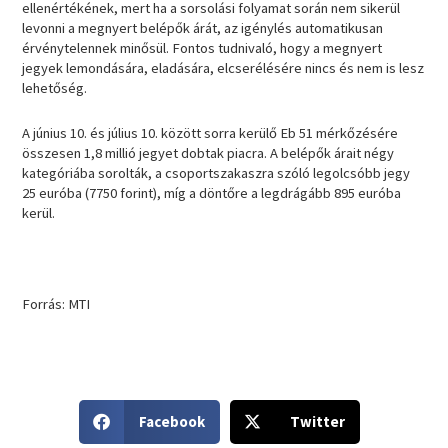
ellenértékének, mert ha a sorsolási folyamat során nem sikerül
levonni a megnyert belépők árát, az igénylés automatikusan
érvénytelennek minősül. Fontos tudnivaló, hogy a megnyert
jegyek lemondására, eladására, elcserélésére nincs és nem is lesz
lehetőség.
A június 10. és július 10. között sorra kerülő Eb 51 mérkőzésére
összesen 1,8 millió jegyet dobtak piacra. A belépők árait négy
kategóriába sorolták, a csoportszakaszra szóló legolcsóbb jegy
25 euróba (7750 forint), míg a döntőre a legdrágább 895 euróba
kerül.
Forrás: MTI
S
S
Facebook
Twitter
h
h