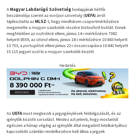
A
Magyar Labdarúgó Szövetség
honlapjának hétfői
beszámolója szerint az
európai szövetség
(
UEFA
) arról
tájékoztatta az
MLSZ
-t, hogy mindhárom csoportmérkőzésre
megemelte a
magyar
szurkolók részére biztosított kvótát. Ennek
megfelelően az
osztrákok
elleni, június 14-i mérkőzésre 7382
helyett 8559, az
Izland
elleni, június 18-i mérkőzésre 10 843 helyett
13 753, a
portugálok
elleni június 22-i összecsapásra 10 841 helyett
15 115 jegyet oszt ki a
magyar
szurkolók között.
Hirdetés
Az
UEFA
most megkezdi a jegyigénylések feldolgozását, és az
igénylők közötti sorsolást. Mindez azt jelenti, hogy mostantól
egészen a hónap végéig az igénylők által megadott hitelkártyához
kapcsolódó számlán rendelkezésre kell állnia a jegyek