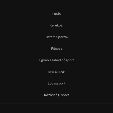
Futás
Kerékpár
Extrém Sportok
Fitnesz
Egyéb szabadidősport
Túra-Utazás
Lovassport
Közösségi sport