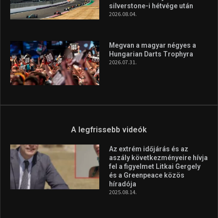
silverstone-i hétvége után
2026.08.04.
Megvan a magyar négyes a
Hungarian Darts Trophyra
2026.07.31.
A legfrissebb videók
Az extrém időjárás és az
aszály következményeire hívja
fel a figyelmet Litkai Gergely
és a Greenpeace közös
híradója
2025.08.14.