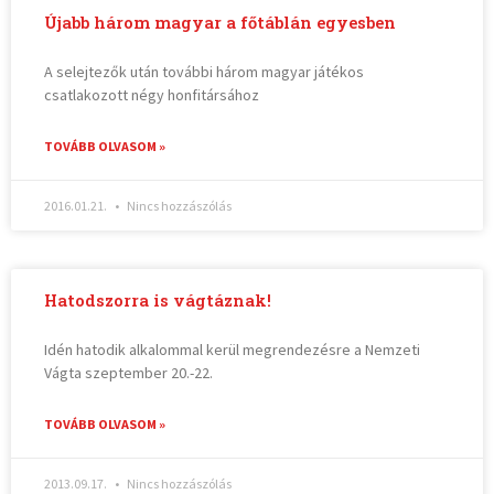
Újabb három magyar a főtáblán egyesben
A selejtezők után további három magyar játékos
csatlakozott négy honfitársához
TOVÁBB OLVASOM »
2016.01.21.
Nincs hozzászólás
Hatodszorra is vágtáznak!
Idén hatodik alkalommal kerül megrendezésre a Nemzeti
Vágta szeptember 20.-22.
TOVÁBB OLVASOM »
2013.09.17.
Nincs hozzászólás