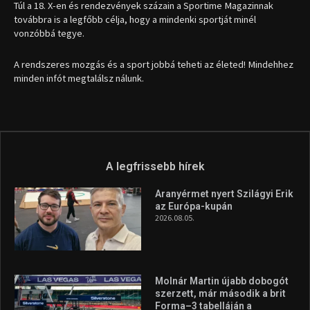
Túl a 18. X-en és rendezvények százain a Sportime Magazinnak
továbbra is a legfőbb célja, hogy a mindenki sportját minél
vonzóbbá tegye.
A rendszeres mozgás és a sport jobbá teheti az életed! Mindehhez
minden infót megtalálsz nálunk.
A legfrissebb hírek
Aranyérmet nyert Szilágyi Erik
az Európa-kupán
2026.08.05.
Molnár Martin újabb dobogót
szerzett, már második a brit
Forma–3 tabelláján a