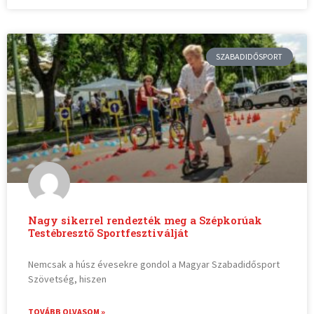
SZABADIDŐSPORT
Nagy sikerrel rendezték meg a Szépkorúak
Testébresztő Sportfesztiválját
Nemcsak a húsz évesekre gondol a Magyar Szabadidősport
Szövetség, hiszen
TOVÁBB OLVASOM »