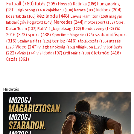
Futball
(760)
futás
(305)
Hosszú Katinka
(186)
hungaroring
(181)
kickbox
(204)
Jégkorong
(148)
kajakkenu
(138)
karate
(168)
kézilabda
(448)
kosárlabda
(166)
Lewis Hamilton
(168)
magyar
Mercedes
(244)
labdarúgóválogatott
(148)
motorsport
(153)
Opel
rio
Dakar Team
(132)
Rali Világbajnokság
(122)
Rendezvény
(142)
sport
(438)
2016
(373)
szabadidősport
Sportime Magazin
(128)
(316)
tenisz
(416)
Szalay Balázs
(126)
táplálkozás
(155)
utazás
Video
(247)
vitorlázás
(126)
világbajnokság
(162)
Világkupa
(129)
életmód
(416)
(222)
vívás
(174)
vízilabda
(197)
Érdi Mária
(130)
úszás
(361)
Hirdetés