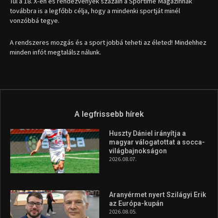
Túl a 18. X-en és rendezvények százain a Sportime Magazinnak
továbbra is a legfőbb célja, hogy a mindenki sportját minél
vonzóbbá tegye.
A rendszeres mozgás és a sport jobbá teheti az életed! Mindehhez
minden infót megtalálsz nálunk.
A legfrissebb hírek
Huszty Dániel irányítja a
magyar válogatottat a socca-
világbajnokságon
2026.08.07.
Aranyérmet nyert Szilágyi Erik
az Európa-kupán
2026.08.05.