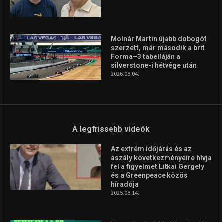
Molnár Martin újabb dobogót
szerzett, már második a brit
Forma–3 tabelláján a
silverstone-i hétvége után
2026.08.04.
A legfrissebb videók
Az extrém időjárás és az
aszály következményeire hívja
fel a figyelmet Litkai Gergely
és a Greenpeace közös
híradója
2025.08.14.