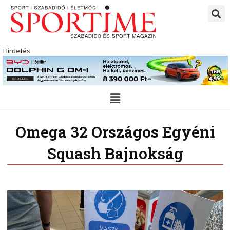
Skip
to
content
Hirdetés
Main
Menu
Omega 32 Országos Egyéni
Squash Bajnokság