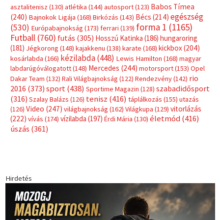
Babos Tímea
asztalitenisz
(130)
atlétika
(144)
autosport
(123)
egészség
(240)
Bécs
(214)
Bajnokok Ligája
(168)
Birkózás
(143)
forma 1
(1165)
(530)
Európabajnokság
(173)
ferrari
(139)
Futball
(760)
futás
(305)
Hosszú Katinka
(186)
hungaroring
(181)
kickbox
(204)
Jégkorong
(148)
kajakkenu
(138)
karate
(168)
kézilabda
(448)
kosárlabda
(166)
Lewis Hamilton
(168)
magyar
Mercedes
(244)
labdarúgóválogatott
(148)
motorsport
(153)
Opel
rio
Dakar Team
(132)
Rali Világbajnokság
(122)
Rendezvény
(142)
sport
(438)
2016
(373)
szabadidősport
Sportime Magazin
(128)
(316)
tenisz
(416)
Szalay Balázs
(126)
táplálkozás
(155)
utazás
Video
(247)
vitorlázás
(126)
világbajnokság
(162)
Világkupa
(129)
életmód
(416)
(222)
vívás
(174)
vízilabda
(197)
Érdi Mária
(130)
úszás
(361)
Hirdetés