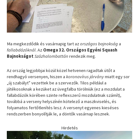
Ma megkezdődik és vasárnapig tart az
országos bajnokság
a
fallabdázóknál
. Az
Omega 32. Országos Egyéni Squash
Bajnokságot
Százhalombattán
rendezik meg.
Az ország legjobbjai közül közel hetvenen ragadtak ütőt a
rendhagyó versenyen, hiszen a
koronavírus járvány
miatt egy sor
„új szabályt” vezettek be a szervezők. Tilos például a
játékosoknak a kezüket az üvegfalba törölniük (ez a mozdulat a
fallabdázók körében szinte reflexszerű mozdulatnak számít),
továbbá a verseny helyszínén kötelező a maszkviselés, és
folyamatos fertőtlenítés lesz. A versenyt egyenes kieséses
rendszerben bonyolítják le, a döntők vasárnap lesznek.
Hirdetés