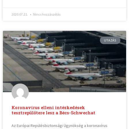
2020.07.21.
Nincs hozzászólás
UTAZÁS
Koronavírus elleni intézkedések
tesztrepülőtere lesz a Bécs-Schwechat
Az Európai Repülésbiztonsági Ügynökség a koronavírus