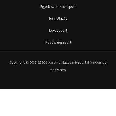
Futás
Kerékpár
Extrém Sportok
Fitnesz
Egyéb szabadidősport
Túra-Utazás
Lovassport
Közösségi sport