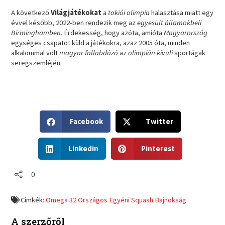
A következő
Világjátékokat
a
tokiói olimpia
halasztása miatt egy
évvel később, 2022-ben rendezik meg az
egyesült államokbeli
Birminghamben
. Érdekesség, hogy azóta, amióta
Magyarország
egységes csapatot küld a játékokra, azaz 2005 óta, minden
alkalommal volt
magyar fallabdázó
az
olimpián kívüli
sportágak
seregszemléjén.
S
S
Facebook
Twitter
h
h
a
a
S
S
r
r
Linkedin
Pinterest
h
h
e
e
a
a
o
o
r
r
0
n
n
e
e
f
t
o
o
a
w
Címkék:
Omega 32 Országos Egyéni Squash Bajnokság
n
n
c
i
l
p
e
t
A szerzőről
i
i