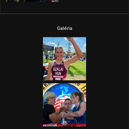
2025.08.14.
Ne csak nézd, lásd is a focit! –
itt a Tippmix Teljes
Terjedelem!
2025.08.05.
„A Forma-1-es Magyar
Nagydíj az egész nemzetnek
fontos”
2025.06.19.
Galéria