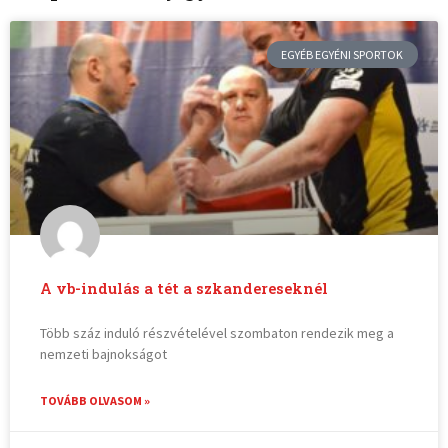
EGYÉB EGYÉNI SPORTOK
A vb-indulás a tét a szkandereseknél
Több száz induló részvételével szombaton rendezik meg a
nemzeti bajnokságot
TOVÁBB OLVASOM »