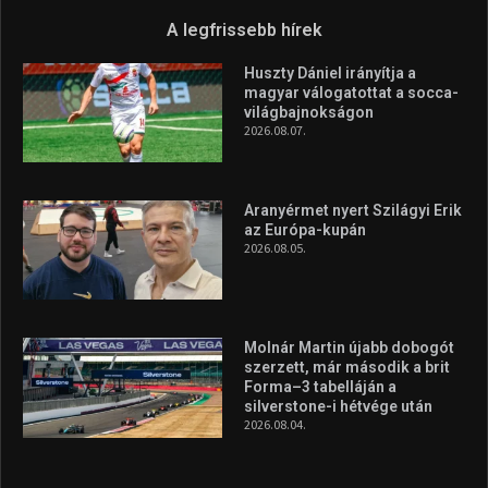
Túl a 18. X-en és rendezvények százain a Sportime Magazinnak
továbbra is a legfőbb célja, hogy a mindenki sportját minél
vonzóbbá tegye.
A rendszeres mozgás és a sport jobbá teheti az életed! Mindehhez
minden infót megtalálsz nálunk.
A legfrissebb hírek
Huszty Dániel irányítja a
magyar válogatottat a socca-
világbajnokságon
2026.08.07.