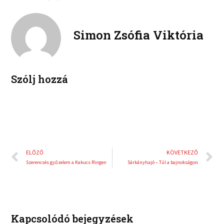
b
t
n
n
o
e
k
t
o
r
e
e
Simon Zsófia Viktória
k
d
r
i
e
n
s
t
Szólj hozzá
Előző
K
ELŐZŐ
KÖVETKEZŐ
Szerencsés győzelem a Kakucs Ringen
Sárkányhajó – Túl a bajnokságon
Kapcsolódó bejegyzések