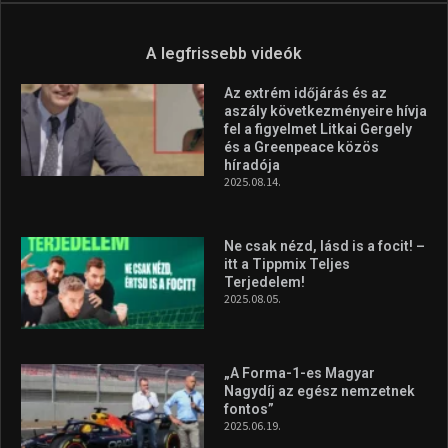
Aranyérmet nyert Szilágyi Erik
az Európa-kupán
2026.08.05.
Molnár Martin újabb dobogót
szerzett, már második a brit
Forma–3 tabelláján a
silverstone-i hétvége után
2026.08.04.
A legfrissebb videók
Az extrém időjárás és az
aszály következményeire hívja
fel a figyelmet Litkai Gergely
és a Greenpeace közös
híradója