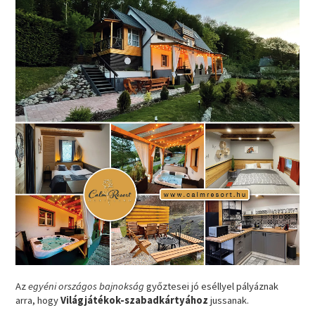
Az
egyéni országos bajnokság
győztesei jó eséllyel pályáznak
arra, hogy
Világjátékok-szabadkártyához
jussanak.