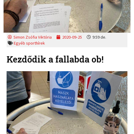
Simon Zsófia Viktória
2020-09-25
9:59 de.
Egyéb sporthírek
Kezdődik a fallabda ob!