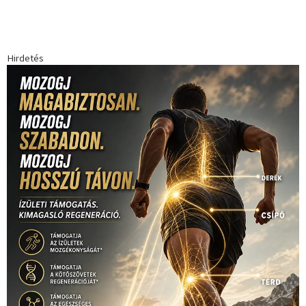
Babos Tímea
asztalitenisz
(130)
atlétika
(144)
autosport
(123)
egészség
(240)
Bécs
(214)
Bajnokok Ligája
(168)
Birkózás
(143)
forma 1
(1165)
(530)
Európabajnokság
(173)
ferrari
(139)
Futball
(760)
futás
(305)
Hosszú Katinka
(186)
hungaroring
(181)
kickbox
(204)
Jégkorong
(148)
kajakkenu
(138)
karate
(168)
kézilabda
(448)
kosárlabda
(166)
Lewis Hamilton
(168)
magyar
Mercedes
(244)
labdarúgóválogatott
(148)
motorsport
(153)
Opel
rio
Dakar Team
(132)
Rali Világbajnokság
(122)
Rendezvény
(142)
sport
(438)
2016
(373)
szabadidősport
Sportime Magazin
(128)
(316)
tenisz
(416)
Szalay Balázs
(126)
táplálkozás
(155)
utazás
Video
(247)
vitorlázás
(126)
világbajnokság
(162)
Világkupa
(129)
életmód
(416)
(222)
vívás
(174)
vízilabda
(197)
Érdi Mária
(130)
úszás
(361)
Hirdetés