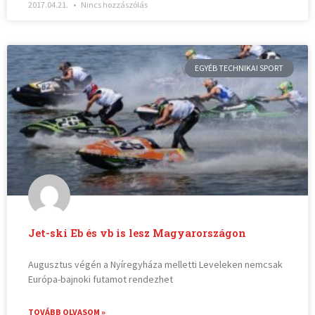
2017.04.21.
Nincs hozzászólás
EGYÉB TECHNIKAI SPORT
Jet-ski Eb és vb is lesz Magyarországon
Augusztus végén a Nyíregyháza melletti Leveleken nemcsak
Európa-bajnoki futamot rendezhet
TOVÁBB OLVASOM »