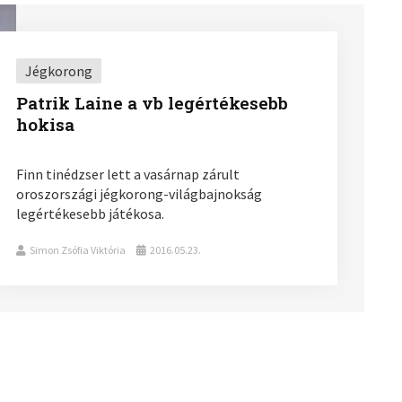
Jégkorong
Patrik Laine a vb legértékesebb
hokisa
Finn tinédzser lett a vasárnap zárult
oroszországi jégkorong-világbajnokság
legértékesebb játékosa.
Simon Zsófia Viktória
2016.05.23.