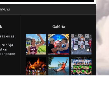
time.hu
ók
Galéria
rás és az
re hívja
Litkai
reenpeace
ásd is a
ppmix
lem!
 Magyar