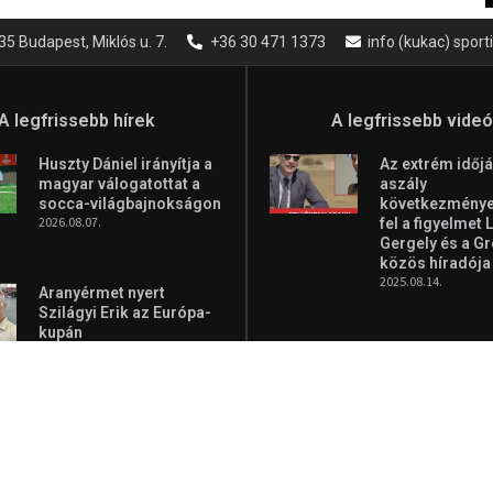
35 Budapest, Miklós u. 7.
+36 30 471 1373
info (kukac) spor
A legfrissebb hírek
A legfrissebb vide
Huszty Dániel irányítja a
Az extrém időjá
magyar válogatottat a
aszály
socca-világbajnokságon
következményei
2026.08.07.
fel a figyelmet 
Gergely és a G
közös híradója
2025.08.14.
Aranyérmet nyert
Szilágyi Erik az Európa-
kupán
2026.08.05.
Ne csak nézd, l
focit! – itt a Ti
Teljes Terjede
2025.08.05.
Molnár Martin újabb
dobogót szerzett, már
második a brit Forma–3
tabelláján a silverstone-i
„A Forma-1-es