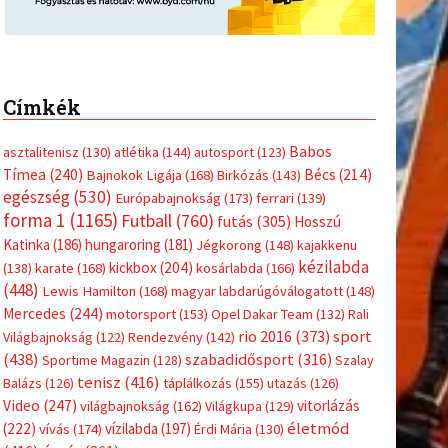
Címkék
Babos
asztalitenisz
(130)
atlétika
(144)
autosport
(123)
Tímea
(240)
Bécs
(214)
Bajnokok Ligája
(168)
Birkózás
(143)
egészség
(530)
Európabajnokság
(173)
ferrari
(139)
forma 1
(1165)
Futball
(760)
futás
(305)
Hosszú
Katinka
(186)
hungaroring
(181)
Jégkorong
(148)
kajakkenu
kézilabda
kickbox
(204)
(138)
karate
(168)
kosárlabda
(166)
(448)
Lewis Hamilton
(168)
magyar labdarúgóválogatott
(148)
Mercedes
(244)
motorsport
(153)
Opel Dakar Team
(132)
Rali
sport
rio 2016
(373)
Világbajnokság
(122)
Rendezvény
(142)
(438)
szabadidősport
(316)
Sportime Magazin
(128)
Szalay
tenisz
(416)
Balázs
(126)
táplálkozás
(155)
utazás
(126)
Video
(247)
vitorlázás
világbajnokság
(162)
Világkupa
(129)
életmód
(222)
vívás
(174)
vízilabda
(197)
Érdi Mária
(130)