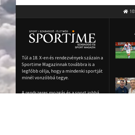
10
Túl a 18. X-en és rendezvények százain a
Sportime Magazinnak továbbra is a
legfőbb célja, hogy a mindenki sportját
minél vonzóbbá tegye.
A rendszeres mozgás és a sport jobbá
teheti az életed! Mindehhez minden
infót megtalálsz nálunk.