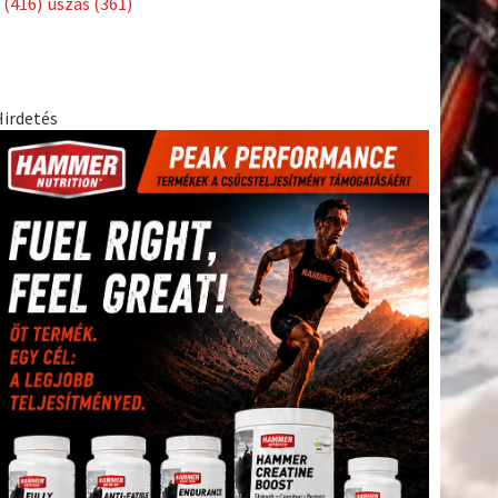
(416)
úszás
(361)
Hirdetés