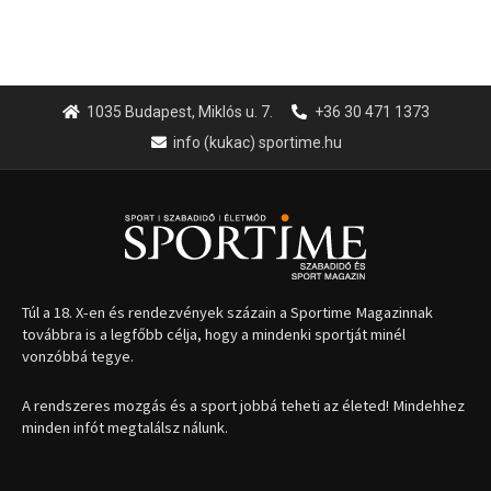
1035 Budapest, Miklós u. 7.
+36 30 471 1373
info (kukac) sportime.hu
Túl a 18. X-en és rendezvények százain a Sportime Magazinnak
továbbra is a legfőbb célja, hogy a mindenki sportját minél
vonzóbbá tegye.
A rendszeres mozgás és a sport jobbá teheti az életed! Mindehhez
minden infót megtalálsz nálunk.