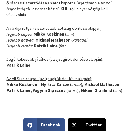
ő ráadásul szerződésajánlatot kapott a
legerősebb európai
bajnokságtól
, az
orosz
bázisú
KHL
-től, a nyár végéig kell
válaszolnia.
A vb díjazottjai (a szervezőbizottság döntése alapján)
:
legjobb kapus
:
Mikko Koskinen
(
finn
)
legjobb hátvéd
:
Michael Matheson
(
kanadai
)
legjobb csatár
:
Patrik Laine
(
finn
)
L
egértékesebb játékos (az újságírók döntése alapján)
:
Patrik Laine
Az All Star-csapat (az újságírók döntése alapján)
:
Mikko Koskinen
–
Nyikita Zaicev
(
orosz
),
Michael Matheson
–
Patrik Laine, Vagyim Sipacsov
(
orosz
),
Mikael Granlund
(
finn
)
S
S
Facebook
Twitter
h
h