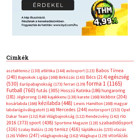
Címkék
Babos Tímea
asztalitenisz
(130)
atlétika
(144)
autosport
(123)
egészség
(240)
Bécs
(214)
Bajnokok Ligája
(168)
Birkózás
(143)
forma 1
(1165)
(530)
Európabajnokság
(173)
ferrari
(139)
Futball
(760)
futás
(305)
Hosszú Katinka
(186)
hungaroring
(181)
kickbox
(204)
Jégkorong
(148)
kajakkenu
(138)
karate
(168)
kézilabda
(448)
kosárlabda
(166)
Lewis Hamilton
(168)
magyar
Mercedes
(244)
labdarúgóválogatott
(148)
motorsport
(153)
Opel
rio
Dakar Team
(132)
Rali Világbajnokság
(122)
Rendezvény
(142)
sport
(438)
2016
(373)
szabadidősport
Sportime Magazin
(128)
(316)
tenisz
(416)
Szalay Balázs
(126)
táplálkozás
(155)
utazás
Video
(247)
vitorlázás
(126)
világbajnokság
(162)
Világkupa
(129)