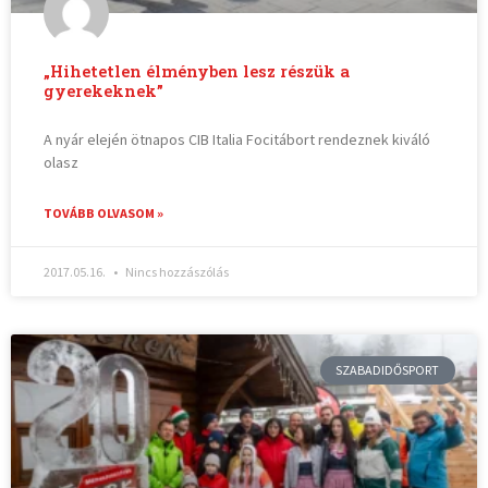
„Hihetetlen élményben lesz részük a
gyerekeknek”
A nyár elején ötnapos CIB Italia Focitábort rendeznek kiváló
olasz
TOVÁBB OLVASOM »
2017.05.16.
Nincs hozzászólás
SZABADIDŐSPORT