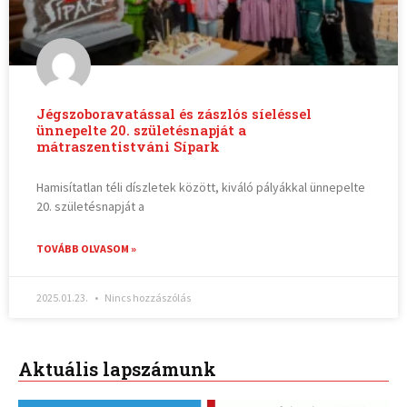
Jégszoboravatással és zászlós síeléssel
ünnepelte 20. születésnapját a
mátraszentistváni Sípark
Hamisítatlan téli díszletek között, kiváló pályákkal ünnepelte
20. születésnapját a
TOVÁBB OLVASOM »
2025.01.23.
Nincs hozzászólás
Aktuális lapszámunk