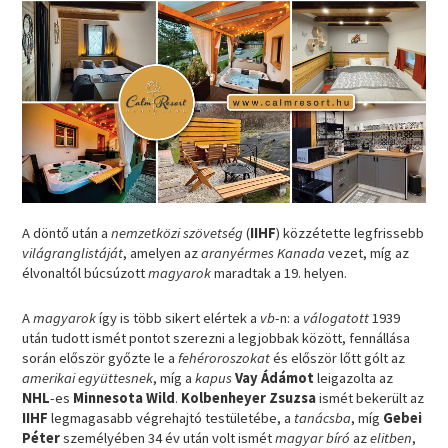
A döntő után a
nemzetközi szövetség
(
IIHF
) közzétette legfrissebb
világranglistáját
, amelyen az
aranyérmes
Kanada
vezet, míg az
élvonaltól búcsúzott
magyarok
maradtak a 19. helyen.
A
magyarok
így is több sikert elértek a
vb
-n: a
válogatott
1939
után tudott ismét pontot szerezni a legjobbak között, fennállása
során először győzte le a
fehéroroszokat
és először lőtt gólt az
amerikai együttesnek
, míg a
kapus
Vay Ádámot
leigazolta az
NHL
-es
Minnesota Wild
.
Kolbenheyer Zsuzsa
ismét bekerült az
IIHF
legmagasabb végrehajtó testületébe, a
tanácsba
, míg
Gebei
Péter
személyében 34 év után volt ismét
magyar bíró
az
elitben
,