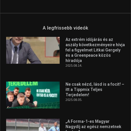
A legfrissebb videók
Az extrém időjárás és az
aszály következményeire hívja
fel a figyelmet Litkai Gergely
és a Greenpeace közös
híradója
2025.08.14.
Ne csak nézd, lásd is a focit! –
itt a Tippmix Teljes
Terjedelem!
2025.08.05.
„A Forma-1-es Magyar
Nagydíj az egész nemzetnek