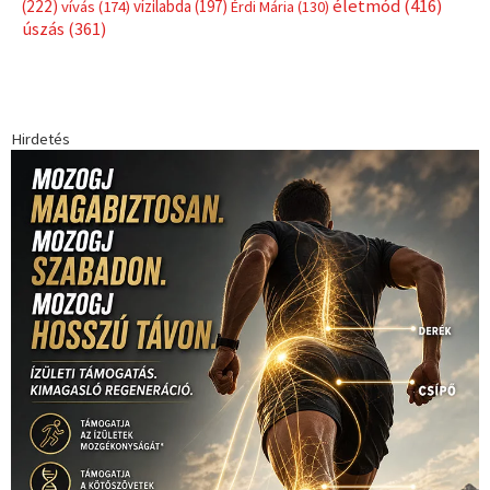
életmód
(416)
(222)
vívás
(174)
vízilabda
(197)
Érdi Mária
(130)
úszás
(361)
Hirdetés