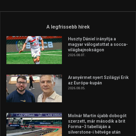
Túl a 18. X-en és rendezvények százain a Sportime Magazinnak
továbbra is a legfőbb célja, hogy a mindenki sportját minél
vonzóbbá tegye.
A rendszeres mozgás és a sport jobbá teheti az életed! Mindehhez
minden infót megtalálsz nálunk.
A legfrissebb hírek
Huszty Dániel irányítja a
magyar válogatottat a socca-
világbajnokságon