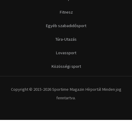
Futás
Kerékpár
Extrém Sportok
Fitnesz
Egyéb szabadidősport
Túra-Utazás