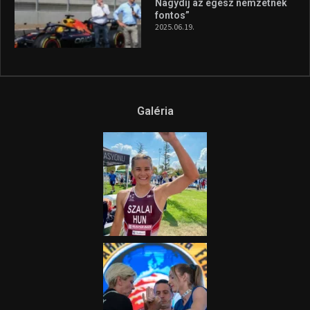
fel a figyelmet Litkai Gergely
és a Greenpeace közös
híradója
2025.08.14.
Ne csak nézd, lásd is a focit! –
itt a Tippmix Teljes
Terjedelem!
2025.08.05.
„A Forma-1-es Magyar
Nagydíj az egész nemzetnek
fontos”
2025.06.19.
Galéria