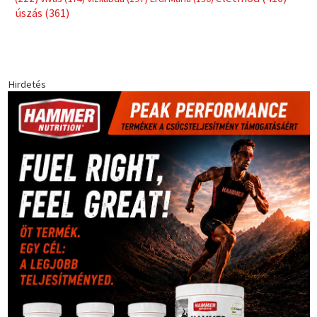
Címkék
Babos Tímea
asztalitenisz
(130)
atlétika
(144)
autosport
(123)
egészség
(240)
Bécs
(214)
Bajnokok Ligája
(168)
Birkózás
(143)
forma 1
(1165)
(530)
Európabajnokság
(173)
ferrari
(139)
Futball
(760)
futás
(305)
Hosszú Katinka
(186)
hungaroring
(181)
kickbox
(204)
Jégkorong
(148)
kajakkenu
(138)
karate
(168)
kézilabda
(448)
kosárlabda
(166)
Lewis Hamilton
(168)
magyar
Mercedes
(244)
labdarúgóválogatott
(148)
motorsport
(153)
Opel
rio
Dakar Team
(132)
Rali Világbajnokság
(122)
Rendezvény
(142)
sport
(438)
2016
(373)
szabadidősport
Sportime Magazin
(128)
(316)
tenisz
(416)
Szalay Balázs
(126)
táplálkozás
(155)
utazás
Video
(247)
vitorlázás
(126)
világbajnokság
(162)
Világkupa
(129)
életmód
(416)
(222)
vívás
(174)
vízilabda
(197)
Érdi Mária
(130)
úszás
(361)
Hirdetés