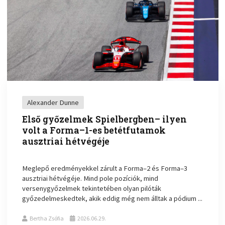
Alexander Dunne
Első győzelmek Spielbergben– ilyen
volt a Forma–1-es betétfutamok
ausztriai hétvégéje
Meglepő eredményekkel zárult a Forma–2 és Forma–3
ausztriai hétvégéje. Mind pole pozíciók, mind
versenygyőzelmek tekintetében olyan pilóták
győzedelmeskedtek, akik eddig még nem álltak a pódium ...
Bertha Zsófia
2026.06.29.