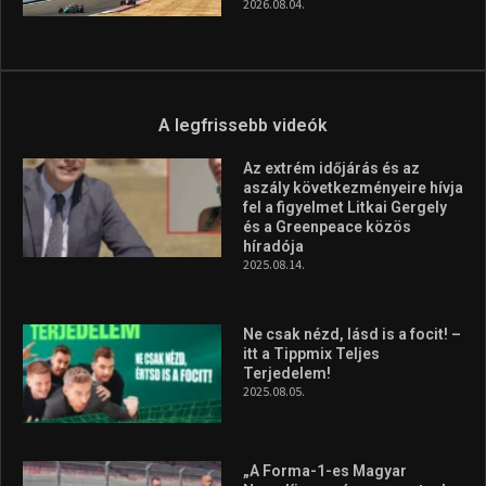
2026.08.07.
Aranyérmet nyert Szilágyi Erik
az Európa-kupán
2026.08.05.
Molnár Martin újabb dobogót
szerzett, már második a brit
Forma–3 tabelláján a
silverstone-i hétvége után
2026.08.04.
A legfrissebb videók
Az extrém időjárás és az
aszály következményeire hívja