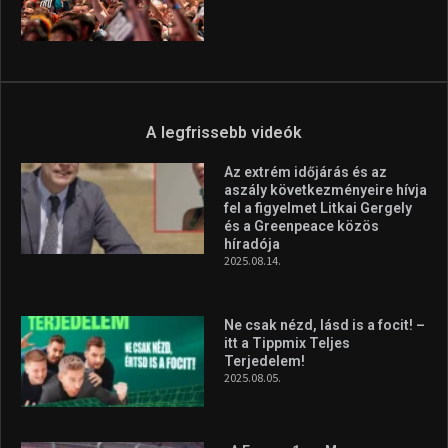
A legfrissebb videók
Az extrém időjárás és az
aszály következményeire hívja
fel a figyelmet Litkai Gergely
és a Greenpeace közös
híradója
2025.08.14.
Ne csak nézd, lásd is a focit! –
itt a Tippmix Teljes
Terjedelem!
2025.08.05.