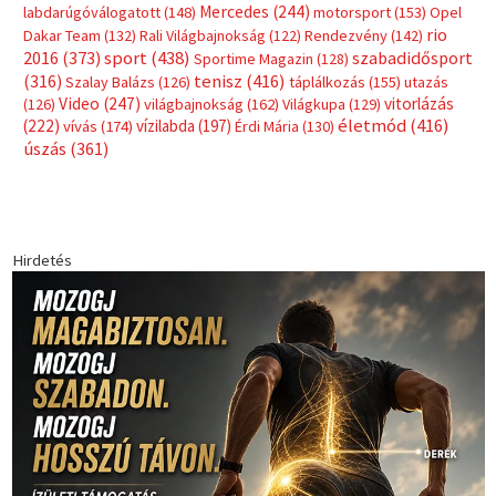
Mercedes
(244)
labdarúgóválogatott
(148)
motorsport
(153)
Opel
rio
Dakar Team
(132)
Rali Világbajnokság
(122)
Rendezvény
(142)
sport
(438)
2016
(373)
szabadidősport
Sportime Magazin
(128)
(316)
tenisz
(416)
Szalay Balázs
(126)
táplálkozás
(155)
utazás
Video
(247)
vitorlázás
(126)
világbajnokság
(162)
Világkupa
(129)
életmód
(416)
(222)
vívás
(174)
vízilabda
(197)
Érdi Mária
(130)
úszás
(361)
Hirdetés