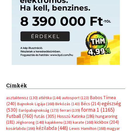
Címkék
Babos Tímea
asztalitenisz
(130)
atlétika
(144)
autosport
(123)
egészség
(240)
Bécs
(214)
Bajnokok Ligája
(168)
Birkózás
(143)
forma 1
(1165)
(530)
Európabajnokság
(173)
ferrari
(139)
Futball
(760)
futás
(305)
Hosszú Katinka
(186)
hungaroring
(181)
kickbox
(204)
Jégkorong
(148)
kajakkenu
(138)
karate
(168)
kézilabda
(448)
kosárlabda
(166)
Lewis Hamilton
(168)
magyar