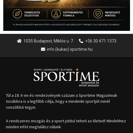
1035 Budapest, Miklós u. 7.
+36 30 471 1373
info (kukac) sportime.hu
Túl a 18. X-en és rendezvények százain a Sportime Magazinnak
továbbra is a legfőbb célja, hogy a mindenki sportját minél
vonzóbbá tegye.
A rendszeres mozgás és a sport jobbá teheti az életed! Mindehhez
minden infót megtalálsz nálunk.